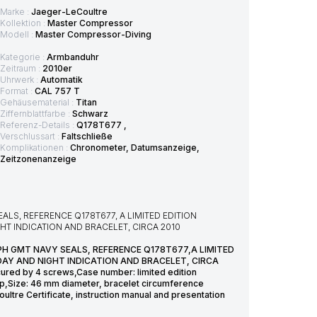
Marke :
Jaeger-LeCoultre
Kollektion :
Master Compressor
Modell :
Master Compressor-Diving
Kategorie :
Armbanduhr
Zeitraum :
2010er
Uhrwerk :
Automatik
Format :
CAL 757 T
Gehäusematerial :
Titan
Ziffernblattfarbe :
Schwarz
Referenz-Details :
Q178T677 ,
Verschlussart :
Faltschließe
Komplikationen :
Chronometer, Datumsanzeige,
Zeitzonenanzeige
S, REFERENCE Q178T677, A LIMITED EDITION
T INDICATION AND BRACELET, CIRCA 2010
 GMT NAVY SEALS, REFERENCE Q178T677,A LIMITED
AY AND NIGHT INDICATION AND BRACELET, CIRCA
ecured by 4 screws,Case number: limited edition
sp,Size: 46 mm diameter, bracelet circumference
tre Certificate, instruction manual and presentation