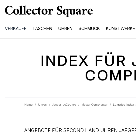
VERKÄUFE
TASCHEN
UHREN
SCHMUCK
KUNSTWERKE
INDEX FÜR
COMP
Home
/
Uhren
/
Jaeger-LeCoultre
/
Master Compressor
/
Luxprice-Index 
ANGEBOTE FÜR SECOND HAND UHREN JAEGE