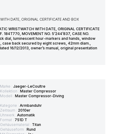
ITH DATE, ORIGINAL CERTIFICATE AND BOX
TIC WRISTWATCH WITH DATE, ORIGINAL CERTIFICATE
 184T770, MOVEMENT NO. 5’244’837, CASE NO.
ack dial, luminescent hour-markers and hands, window
eel, case back secured by eight screws, 42mm diam.,
ated 16/12/2013, owner’s manual, original presentation
Marke :
Jaeger-LeCoultre
Kollektion :
Master Compressor
Modell :
Master Compressor-Diving
Kategorie :
Armbanduhr
Zeitraum :
2010er
Uhrwerk :
Automatik
Format :
751D T
Gehäusematerial :
Titan
Gehäuseform :
Rund