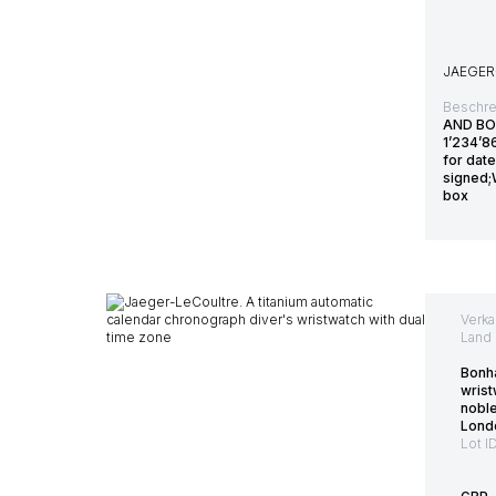
JAEGER
Beschre
AND BO
1’234’8
for dat
signed;
box
Verka
Land 
Bonh
wrist
nobl
Lond
Lot I