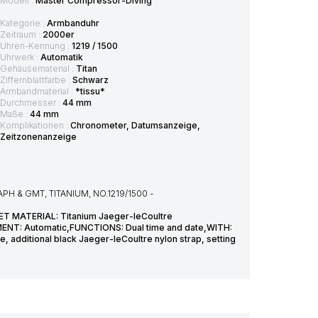
Modell :
Master Compressor-Diving
Kategorie :
Armbanduhr
Zeitraum :
2000er
Uhren-Kennung :
1219 / 1500
Uhrwerk :
Automatik
Gehäusematerial :
Titan
Ziffernblattfarbe :
Schwarz
Armbandmaterial :
*tissu*
Durchmesser :
44 mm
Maße :
44 mm
Komplikationen :
Chronometer, Datumsanzeige,
Zeitzonenanzeige
 & GMT, TITANIUM, NO.1219/1500 -
T MATERIAL: Titanium Jaeger-leCoultre
MENT: Automatic,FUNCTIONS: Dual time and date,WITH:
re, additional black Jaeger-leCoultre nylon strap, setting