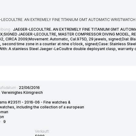
-LECOULTRE. AN EXTREMELY FINE TITANIUM GMT AUTOMATIC WRISTWATCH W
ibung :
JAEGER-LECOULTRE. AN EXTREMELY FINE TITANIUM GMT AUTOMA
X;SIGNED JAEGER-LECOULTRE, MASTER COMPRESSOR DIVING MODEL, REF.
62, CIRCA 2009;Movement: Automatic, Cal.975D, 29 jewels, signed;Dial: Bl
e, second time zone in a counter at nine o’clock, signed;Case: Stainless St
With: A stainless Steel Jaeger-LeCoultre double deployant clasp, warranty d
ufsdatum :
22/06/2016
:
Vereinigtes Königreich
ams #23511 - 2016-06 - Fine watches &
watches, including the collection of a european
eman
on
D :
9
Verkauft: