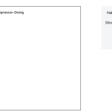
mpressor-Diving
Ha
Bitt