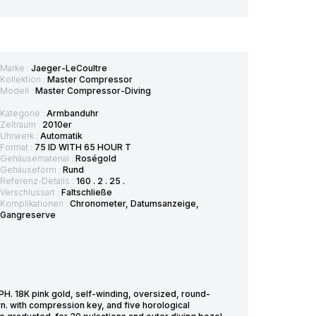
Marke :
Jaeger-LeCoultre
Kollektion :
Master Compressor
Modell :
Master Compressor-Diving
Kategorie :
Armbanduhr
Zeitraum :
2010er
Uhrwerk :
Automatik
Format :
75 ID WITH 65 HOUR T
Gehäusematerial :
Roségold
Gehäuseform :
Rund
Referenz-Details :
160 . 2 . 25 .
Verschlussart :
Faltschließe
Komplikationen :
Chronometer, Datumsanzeige,
Gangreserve
K pink gold, self-winding, oversized, round-
n. with compression key, and five horological