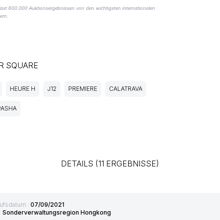
fast 600.000 Auktionsergebnissen von den wichtigsten internationalen
ern.
R SQUARE
HEURE H
J12
PREMIERE
CALATRAVA
PASHA
DETAILS (11 ERGEBNISSE)
ufsdatum :
07/09/2021
:
Sonderverwaltungsregion Hongkong