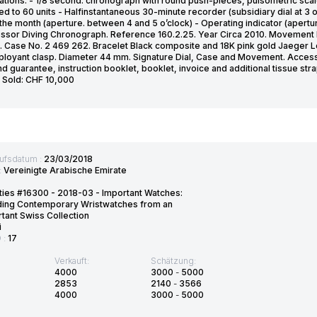
ations: - 1/8 second. chronograph with round push-pieces, pulsometric scal
d to 60 units - Halfinstantaneous 30-minute recorder (subsidiary dial at 3 o’c
the month (aperture. between 4 and 5 o’clock) - Operating indicator (apert
sor Diving Chronograph. Reference 160.2.25. Year Circa 2010. Movement No
. Case No. 2 469 262. Bracelet Black composite and 18K pink gold Jaeger Le
ployant clasp. Diameter 44 mm. Signature Dial, Case and Movement. Accessori
nd guarantee, instruction booklet, booklet, invoice and additional tissue s
. Sold: CHF 10,000
ufsdatum :
23/03/2018
:
Vereinigte Arabische Emirate
ties #16300 - 2018-03 - Important Watches:
uding Contemporary Wristwatches from an
tant Swiss Collection
i
D :
17
Verkauft:
Schätzung:
4000
3000
-
5000
2853
2140
-
3566
4000
3000
-
5000