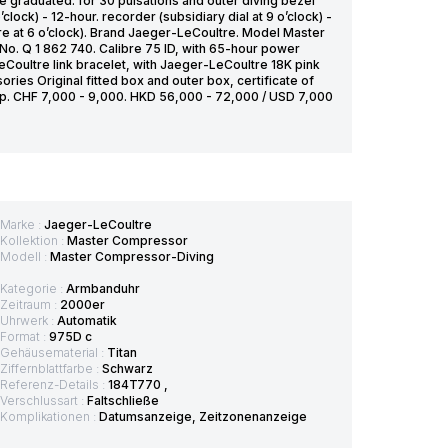
e graduated. for 30 pulsations and outer diving bezel
lock) - 12-hour. recorder (subsidiary dial at 9 o’clock) -
ure at 6 o’clock). Brand Jaeger-LeCoultre. Model Master
. Q 1 862 740. Calibre 75 ID, with 65-hour power
Coultre link bracelet, with Jaeger-LeCoultre 18K pink
es Original fitted box and outer box, certificate of
trap. CHF 7,000 - 9,000. HKD 56,000 - 72,000 / USD 7,000
Marke :
Jaeger-LeCoultre
Kollektion :
Master Compressor
Modell :
Master Compressor-Diving
Kategorie :
Armbanduhr
Zeitraum :
2000er
Uhrwerk :
Automatik
Format :
975D c
Gehäusematerial :
Titan
Ziffernblattfarbe :
Schwarz
Referenz-Details :
184T770 ,
Verschlussart :
Faltschließe
Komplikationen :
Datumsanzeige, Zeitzonenanzeige