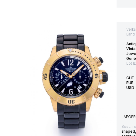
Verka
Land 
Antiq
Vinta
Jewe
Genè
Lot I
CHF
EUR
USD
JAEGER
Beschre
shaped,