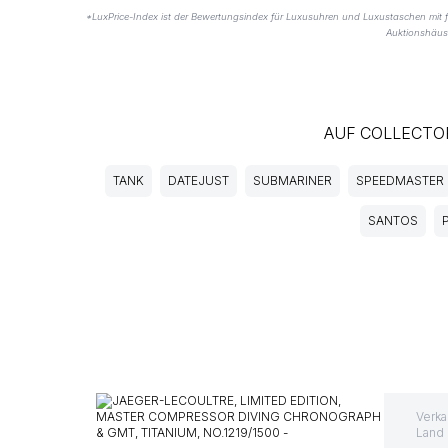
*LuxPrice-Index ist der Bewertungsindex für Luxusuhren und Luxustaschen mit 
Auktionshäus
AUF COLLECTO
TANK
DATEJUST
SUBMARINER
SPEEDMASTER
SANTOS
Verka
Land 