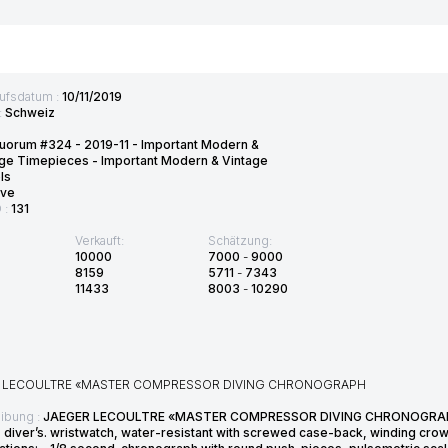
ufsdatum :
10/11/2019
:
Schweiz
uorum #324 - 2019-11 - Important Modern &
ge Timepieces - Important Modern & Vintage
ls
ve
D :
131
Verkauft:
Schätzung:
10000
7000
-
9000
8159
5711
-
7343
11433
8003
-
10290
 LECOULTRE «MASTER COMPRESSOR DIVING CHRONOGRAPH
ibung :
JAEGER LECOULTRE «MASTER COMPRESSOR DIVING CHRONOGRAPH. 18
 diver’s. wristwatch, water-resistant with screwed case-back, winding crow