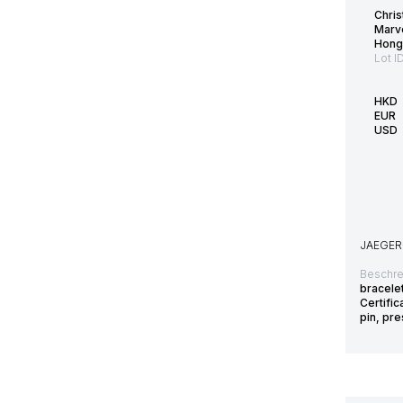
Chris
Marv
Hong
Lot I
HKD
EUR
USD
JAEGER
Beschre
bracele
Certific
pin, pr