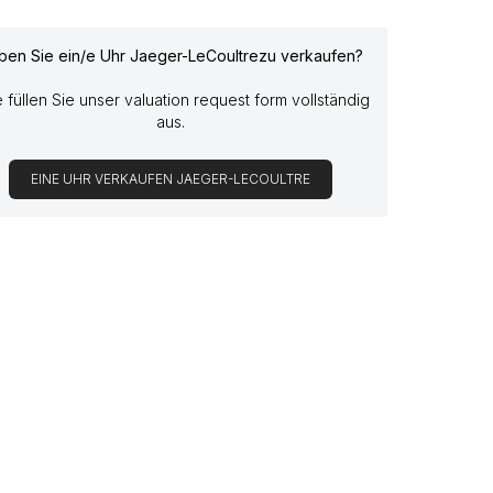
ben Sie ein/e Uhr Jaeger-LeCoultrezu verkaufen?
e füllen Sie unser valuation request form vollständig
aus.
EINE UHR VERKAUFEN JAEGER-LECOULTRE