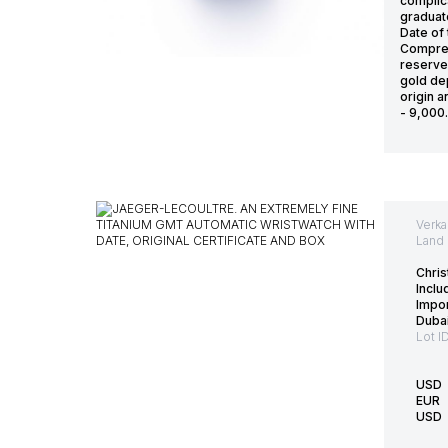
complic
graduate
Date of 
Compres
reserve
gold de
origin a
- 9,000
Verka
Land 
Chris
Incl
Impor
Duba
Lot I
USD
EUR
USD