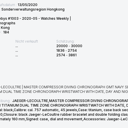
ufsdatum :
13/05/2020
:
Sonderverwaltungsregion Hongkong
ebys #1003 - 2020-05 - Watches Weekly |
nographs
 Kong
D :
184
Nicht verkauft
Schätzung:
...
20000
-
30000
...
1836
-
2754
...
2574
-
3861
-LECOULTRE | MASTER COMPRESSOR DIVING CHRONOGRAPH GMT NAVY SEAL
UM DUAL TIME ZONE CHRONOGRAPH WRISTWATCH WITH DATE, DAY AND NIGH
ibung :
JAEGER-LECOULTRE,MASTER COMPRESSOR DIVING CHRONOGRAPH
N TITANIUM DUAL TIME ZONE CHRONOGRAPH WRISTWATCH WITH DATE, D
l: black,Calibre: cal. 757 automatic, 45 jewels,Case: titanium, case back s
0,Closure: black Jaeger-LeCoultre rubber bracelet and double folding cla
mately 160 mm,Signed: case, dial and movement,Accessories: Jaeger-LeCoul