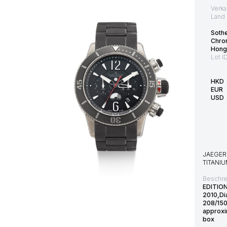
Verka
Land 
Soth
Chro
Hong
Lot I
HKD
EUR
USD
JAEGER
TITANI
Beschre
EDITIO
2010,Dia
208/150
approxi
box