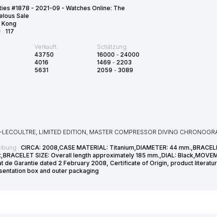
ties #1878 - 2021-09 - Watches Online: The
elous Sale
 Kong
D :
117
Verkauft:
Schätzung:
43750
16000
-
24000
4016
1469
-
2203
5631
2059
-
3089
-LECOULTRE, LIMITED EDITION, MASTER COMPRESSOR DIVING CHRONOGRAPH
ibung :
CIRCA: 2008,CASE MATERIAL: Titanium,DIAMETER: 44 mm.,BRACELE
t,BRACELET SIZE: Overall length approximately 185 mm.,DIAL: Black,MOVE
at de Garantie dated 2 February 2008, Certificate of Origin, product literatu
esentation box and outer packaging