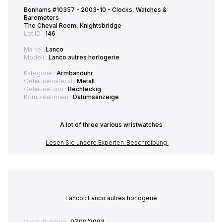
Bonhams #10357 - 2003-10 - Clocks, Watches &
Barometers
The Cheval Room, Knightsbridge
Lot ID :
146
Marke :
Lanco
Modell :
Lanco autres horlogerie
Kategorie :
Armbanduhr
Gehäusematerial :
Metall
Gehäuseform :
Rechteckig
Komplikationen :
Datumsanzeige
A lot of three various wristwatches
Lesen Sie unsere Experten-Beschreibung
Lanco : Lanco autres horlogerie
Verkaufsdatum :
07/10/2003