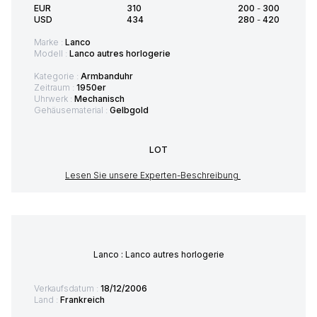
EUR
310
200
-
300
USD
434
280
-
420
Marke :
Lanco
Modell :
Lanco autres horlogerie
Kategorie :
Armbanduhr
Zeitraum :
1950er
Uhrwerk :
Mechanisch
Gehäusematerial :
Gelbgold
LOT
Lesen Sie unsere Experten-Beschreibung
Lanco : Lanco autres horlogerie
Verkaufsdatum :
18/12/2006
Land :
Frankreich