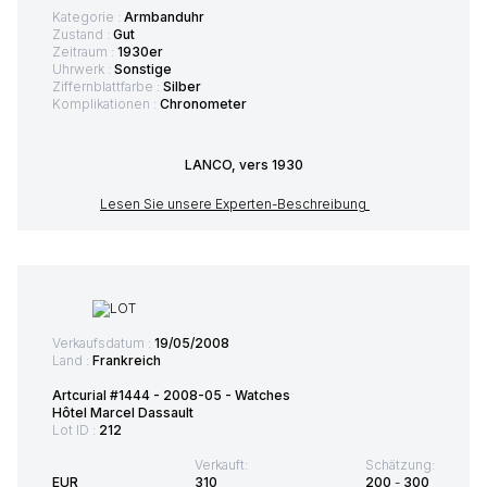
Kategorie :
Armbanduhr
Zustand :
Gut
Zeitraum :
1930er
Uhrwerk :
Sonstige
Ziffernblattfarbe :
Silber
Komplikationen :
Chronometer
LANCO, vers 1930
Lesen Sie unsere Experten-Beschreibung
Verkaufsdatum :
19/05/2008
Land :
Frankreich
Artcurial #1444 - 2008-05 - Watches
Hôtel Marcel Dassault
Lot ID :
212
Verkauft:
Schätzung:
EUR
310
200
-
300