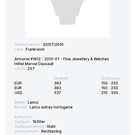
Verkaufsdatum :
20/07/2010
Land :
Frankreich
Artcurial #1812 - 2010-07 - Fine Jewellery & Watches
Hôtel Marcel Dassault
Lot ID :
257
Verkauft:
Schätzung:
EUR
383
150
-
250
EUR
383
150
-
250
USD
537
210
-
350
Marke :
Lanco
Modell :
Lanco autres horlogerie
Kategorie :
Zeitraum :
1930er
Gehäusematerial :
Stahl
Gehäuseform :
Rechteckig