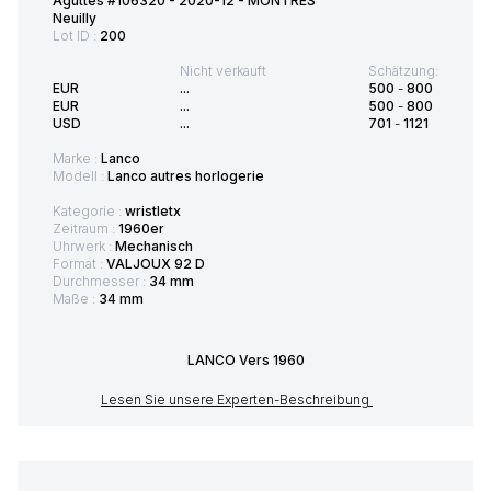
Aguttes #106320 - 2020-12 - MONTRES
Neuilly
Lot ID :
200
Nicht verkauft
Schätzung:
EUR
...
500
-
800
EUR
...
500
-
800
USD
...
701
-
1121
Marke :
Lanco
Modell :
Lanco autres horlogerie
Kategorie :
wristletx
Zeitraum :
1960er
Uhrwerk :
Mechanisch
Format :
VALJOUX 92 D
Durchmesser :
34 mm
Maße :
34 mm
LANCO Vers 1960
Lesen Sie unsere Experten-Beschreibung