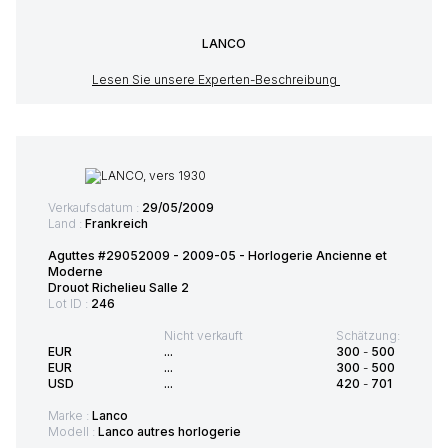
LANCO
Lesen Sie unsere Experten-Beschreibung
Verkaufsdatum :
29/05/2009
Land :
Frankreich
Aguttes #29052009 - 2009-05 - Horlogerie Ancienne et
Moderne
Drouot Richelieu Salle 2
Lot ID :
246
Nicht verkauft
Schätzung:
EUR
...
300
-
500
EUR
...
300
-
500
USD
...
420
-
701
Marke :
Lanco
Modell :
Lanco autres horlogerie