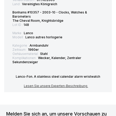
Land :
Vereinigtes Königreich
Bonhams #10357 - 2003-10 - Clocks, Watches &
Barometers
The Cheval Room, Knightsbridge
Lot ID :
148
Marke :
Lanco
Modell :
Lanco autres horlogerie
Kategorie :
Armbanduhr
Zeitraum :
1960er
Gehäusematerial :
Stahl
Komplikationen :
Wecker, Kalender, Zentraler
Sekundenzeiger
Lanco-Fon. A stainless steel calendar alarm wristwatch
Lesen Sie unsere Experten-Beschreibung
Melden Sie sich an, um unsere Vorschauen zu