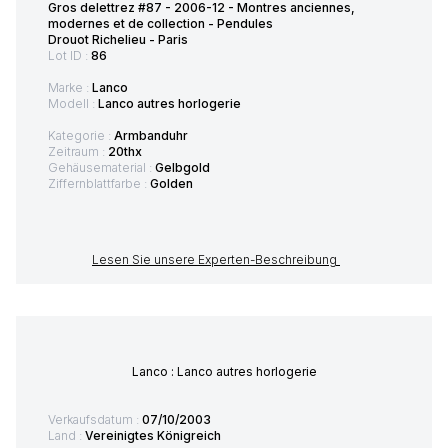
Gros delettrez #87 - 2006-12 - Montres anciennes,
modernes et de collection - Pendules
Drouot Richelieu - Paris
Lot ID :
86
Marke :
Lanco
Modell :
Lanco autres horlogerie
Kategorie :
Armbanduhr
Zeitraum :
20thx
Gehäusematerial :
Gelbgold
Ziffernblattfarbe :
Golden
Lesen Sie unsere Experten-Beschreibung
Lanco : Lanco autres horlogerie
Verkaufsdatum :
07/10/2003
Land :
Vereinigtes Königreich