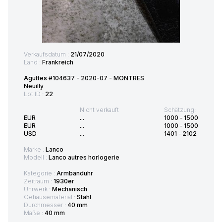
Verkaufsdatum :
21/07/2020
Land :
Frankreich
Aguttes #104637 - 2020-07 - MONTRES
Neuilly
Lot ID :
22
Nicht verkauft
Schätzung:
EUR
...
1000
-
1500
EUR
...
1000
-
1500
USD
...
1401
-
2102
Marke :
Lanco
Modell :
Lanco autres horlogerie
Kategorie :
Armbanduhr
Zeitraum :
1930er
Uhrwerk :
Mechanisch
Gehäusematerial :
Stahl
Durchmesser :
40 mm
Maße :
40 mm