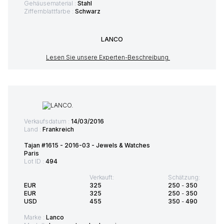
Gehäusematerial :
Stahl
Ziffernblattfarbe :
Schwarz
LANCO
Lesen Sie unsere Experten-Beschreibung
Verkaufsdatum :
14/03/2016
Land :
Frankreich
Tajan #1615 - 2016-03 - Jewels & Watches
Paris
Lot ID :
494
Verkauft:
Schätzung:
EUR
325
250
-
350
EUR
325
250
-
350
USD
455
350
-
490
Marke :
Lanco