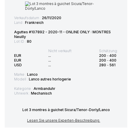
Verkaufsdatum :
26/11/2020
Land :
Frankreich
Aguttes #107892 - 2020-11 - ONLINE ONLY : MONTRES
Neuilly
Lot ID :
80
Nicht verkauft
Schätzung:
EUR
...
200
-
400
EUR
...
200
-
400
USD
...
280
-
561
Marke :
Lanco
Modell :
Lanco autres horlogerie
Kategorie :
Armbanduhr
Uhrwerk :
Mechanisch
Lot 3 montres à guichet Sicura/Tenor-Dorly/Lanco
Lesen Sie unsere Experten-Beschreibung