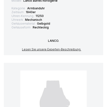
Modell :
Lanco autres horlogerie
Kategorie :
Armbanduhr
Zeitraum :
1940er
Uhren-Kennung :
11250
Uhrwerk :
Mechanisch
Gehäusematerial :
Gelbgold
Gehäuseform :
Rechteckig
LANCO.
Lesen Sie unsere Experten-Beschreibung