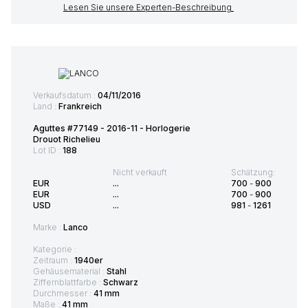
Lesen Sie unsere Experten-Beschreibung
Verkaufsdatum :
04/11/2016
Land :
Frankreich
Aguttes #77149 - 2016-11 - Horlogerie
Drouot Richelieu
Lot ID :
188
Nicht verkauft
Schätzung:
EUR
...
700
-
900
EUR
...
700
-
900
USD
...
981
-
1261
Marke :
Lanco
Kategorie :
Zeitraum :
1940er
Gehäusematerial :
Stahl
Ziffernblattfarbe :
Schwarz
Durchmesser :
41 mm
Maße :
41 mm