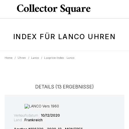
INDEX FÜR LANCO UHREN
Home
/
Uhren
/
Lanco
/
Luxprice-Index : Lanco
DETAILS (13 ERGEBNISSE)
Verkaufsdatum :
10/12/2020
Land :
Frankreich