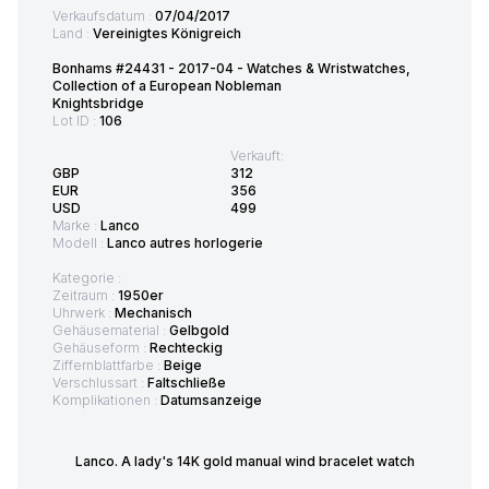
Verkaufsdatum :
07/04/2017
Land :
Vereinigtes Königreich
Bonhams #24431 - 2017-04 - Watches & Wristwatches,
Collection of a European Nobleman
Knightsbridge
Lot ID :
106
Verkauft:
GBP
312
EUR
356
USD
499
Marke :
Lanco
Modell :
Lanco autres horlogerie
Kategorie :
Zeitraum :
1950er
Uhrwerk :
Mechanisch
Gehäusematerial :
Gelbgold
Gehäuseform :
Rechteckig
Ziffernblattfarbe :
Beige
Verschlussart :
Faltschließe
Komplikationen :
Datumsanzeige
Lanco. A lady's 14K gold manual wind bracelet watch