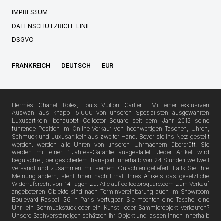
IMPRESSUM
DATENSCHUTZRICHTLINIE
DSGVO
FRANKREICH
DEUTSCH
EUR
Hermès, Chanel, Rolex, Louis Vuitton, Cartier…: Mit einer exklusiven
Auswahl aus knapp 15.000 von unseren Spezialisten ausgewählten
Luxusartikeln, behauptet Collector Square seit dem Jahr 2015 seine
führende Position im Online-Verkauf von hochwertigen Taschen, Uhren,
Schmuck und Luxusartikeln aus zweiter Hand. Bevor sie ins Netz gestellt
werden, werden alle Uhren von unseren Uhrmachern überprüft. Sie
werden mit einer 1-Jahres-Garantie ausgestattet. Jeder Artikel wird
begutachtet, per gesichertem Transport innerhalb von 24 Stunden weltweit
versandt und zusammen mit seinem Gutachten geliefert. Falls Sie Ihre
Meinung ändern, steht Ihnen nach Erhalt Ihres Artikels das gesetzliche
Widerrufsrecht von 14 Tagen zu. Alle auf collectorsquare.com zum Verkauf
angebotenen Objekte sind nach Terminvereinbarung auch im Showroom
Boulevard Raspail 36 in Paris verfügbar. Sie möchten eine Tasche, eine
Uhr, ein Schmuckstück oder ein Kunst- oder Sammlerobjekt verkaufen?
Unsere Sachverständigen schätzen Ihr Objekt und lassen Ihnen innerhalb