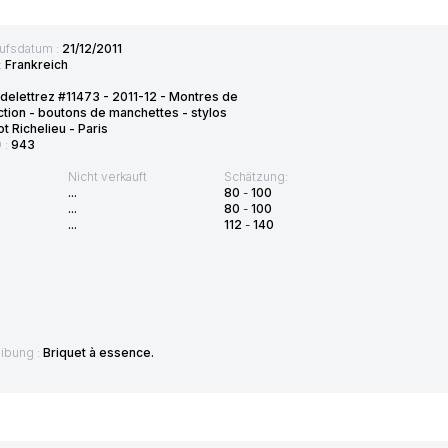
ufsdatum :
21/12/2011
:
Frankreich
delettrez #11473 - 2011-12 - Montres de
ction - boutons de manchettes - stylos
t Richelieu - Paris
D :
943
Nicht verkauft
Schätzung:
...
80
-
100
...
80
-
100
...
112
-
140
ibung :
Briquet à essence.