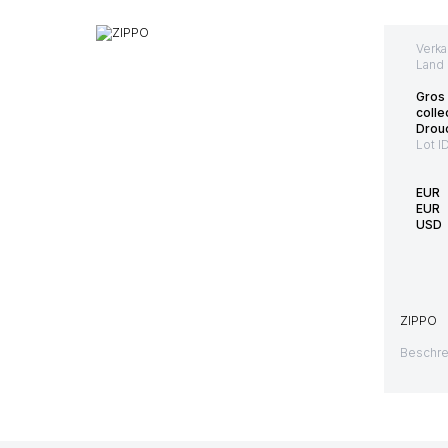
Verka
Land 
Gros 
colle
Drouo
Lot I
EUR
EUR
USD
ZIPPO
Beschre