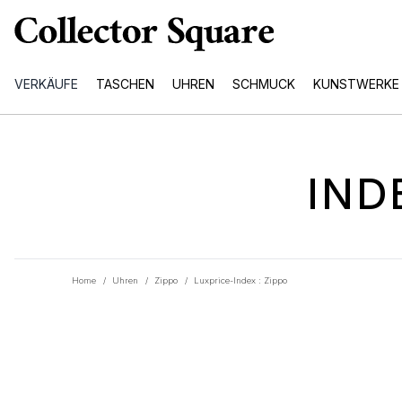
VERKÄUFE
TASCHEN
UHREN
SCHMUCK
KUNSTWERKE
IND
Home
/
Uhren
/
Zippo
/
Luxprice-Index : Zippo