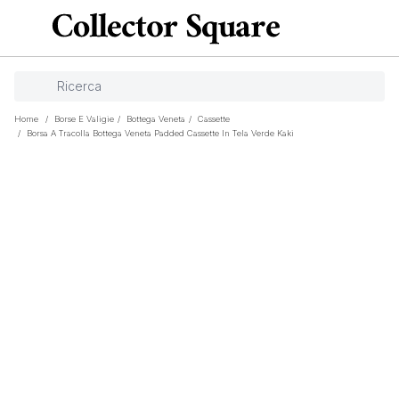
Home
/
Borse E Valigie
/
Bottega Veneta
/
Cassette
/
Borsa A Tracolla Bottega Veneta Padded Cassette In Tela Verde Kaki