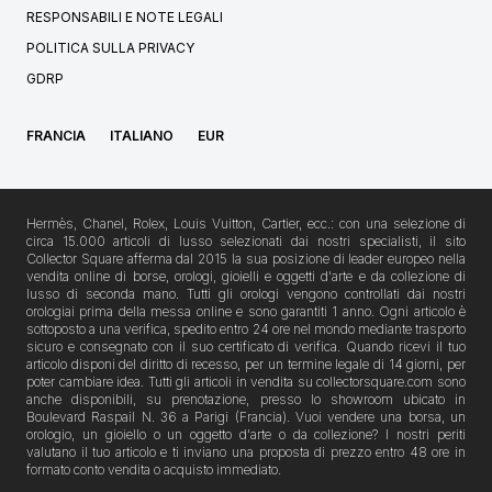
RESPONSABILI E NOTE LEGALI
POLITICA SULLA PRIVACY
GDRP
FRANCIA
ITALIANO
EUR
Hermès, Chanel, Rolex, Louis Vuitton, Cartier, ecc.: con una selezione di
circa 15.000 articoli di lusso selezionati dai nostri specialisti, il sito
Collector Square afferma dal 2015 la sua posizione di leader europeo nella
vendita online di borse, orologi, gioielli e oggetti d'arte e da collezione di
lusso di seconda mano. Tutti gli orologi vengono controllati dai nostri
orologiai prima della messa online e sono garantiti 1 anno. Ogni articolo è
sottoposto a una verifica, spedito entro 24 ore nel mondo mediante trasporto
sicuro e consegnato con il suo certificato di verifica. Quando ricevi il tuo
articolo disponi del diritto di recesso, per un termine legale di 14 giorni, per
poter cambiare idea. Tutti gli articoli in vendita su collectorsquare.com sono
anche disponibili, su prenotazione, presso lo showroom ubicato in
Boulevard Raspail N. 36 a Parigi (Francia). Vuoi vendere una borsa, un
orologio, un gioiello o un oggetto d'arte o da collezione? I nostri periti
valutano il tuo articolo e ti inviano una proposta di prezzo entro 48 ore in
formato conto vendita o acquisto immediato.