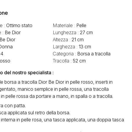
one
e :
Ottimo stato
Materiale :
Pelle
e :
Be Dior
Lunghezza :
27 cm
Be Dior
Altezza :
21 cm
Donna
Larghezza :
13 cm
14
Categoria :
Borsa a tracolla
osso
Tracolla :
52 cm
del nostro specialista :
e borsa a tracolla Dior Be Dior in pelle rosso, inserti in
gentato, manico semplice in pelle rossa, una tracolla
 in pelle rossa da portare a mano, in spalla o a tracolla.
a con patta.
ca applicata sul retro della borsa.
interna in pelle rosa, una tasca applicata, una doppia tasca