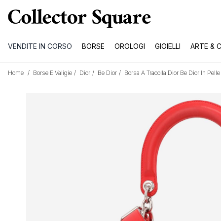
VENDITE IN CORSO
BORSE
OROLOGI
GIOIELLI
ARTE & 
Home
/
Borse E Valigie
/
Dior
/
Be Dior
/
Borsa A Tracolla Dior Be Dior In Pell