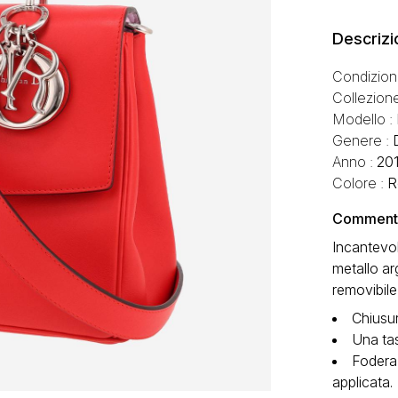
Descrizi
Condizion
Collezion
Modello :
Genere :
Anno :
20
Colore :
R
Commento 
Incantevol
metallo ar
removibile
Chiusur
Una tas
Fodera 
applicata.