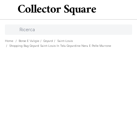
Home
/
Borse E Valigie
/
Goyard
/
Saint-Louis
/
Shopping Bag Goyard Saint-Louis In Tela Goyardine Nera E Pelle Marrone