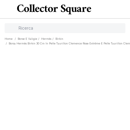
Home
/
Borse E Valigie
/
Hermès
/
Birkin
/
Borsa Hermès Birkin 30 Cm In Pelle Taurillon Clemence Rose Extrême E Pelle Taurillon Cle