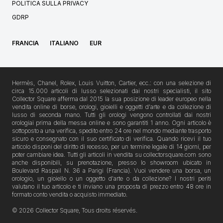
POLITICA SULLA PRIVACY
GDRP
FRANCIA
ITALIANO
EUR
Hermès, Chanel, Rolex, Louis Vuitton, Cartier, ecc.: con una selezione di
circa 15.000 articoli di lusso selezionati dai nostri specialisti, il sito
Collector Square afferma dal 2015 la sua posizione di leader europeo nella
vendita online di borse, orologi, gioielli e oggetti d'arte e da collezione di
lusso di seconda mano. Tutti gli orologi vengono controllati dai nostri
orologiai prima della messa online e sono garantiti 1 anno. Ogni articolo è
sottoposto a una verifica, spedito entro 24 ore nel mondo mediante trasporto
sicuro e consegnato con il suo certificato di verifica. Quando ricevi il tuo
articolo disponi del diritto di recesso, per un termine legale di 14 giorni, per
poter cambiare idea. Tutti gli articoli in vendita su collectorsquare.com sono
anche disponibili, su prenotazione, presso lo showroom ubicato in
Boulevard Raspail N. 36 a Parigi (Francia). Vuoi vendere una borsa, un
orologio, un gioiello o un oggetto d'arte o da collezione? I nostri periti
valutano il tuo articolo e ti inviano una proposta di prezzo entro 48 ore in
formato conto vendita o acquisto immediato.
© 2026 Collector Square, Tous droits réservés.