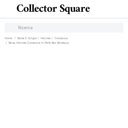
Home
/
Borse E Valigie
/
Hermès
/
Constance
/
Borsa Hermès Constance In Pelle Box Bordeaux