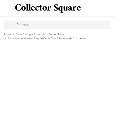
Home
/
Borse E Valigie
/
Hermès
/
Garden Party
/
Borsa Hermès Garden Party 36 Cm In Tela E Pelle Verde Chartreuse