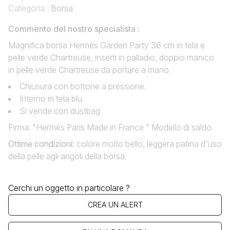
Categoria :
Borsa
Commento del nostro specialista :
Magnifica borsa Hermès Garden Party 36 cm in tela e
pelle verde Chartreuse, inserti in palladio, doppio manico
in pelle verde Chartreuse da portare a mano.
Chiusura con bottone a pressione.
Interno in tela blu.
Si vende con dustbag.
Firma: "Hermès Paris Made in France " Modello di saldo.
Ottime condizioni
:
colore molto bello, leggera patina d'uso
della pelle agli angoli della borsa.
Cerchi un oggetto in particolare ?
CREA UN ALERT