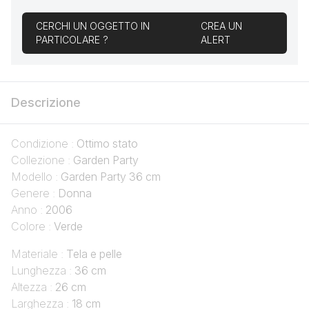
CERCHI UN OGGETTO IN
CREA UN
PARTICOLARE ?
ALERT
Descrizione
Condizione :
Ottimo stato
Collezione :
Garden Party
Modello :
Garden Party 36 cm
Genere :
Donna
Anno :
2006
Colore :
Verde
Materiale :
Tela e pelle
Lunghezza :
36 cm
Altezza :
26 cm
Larghezza :
18 cm