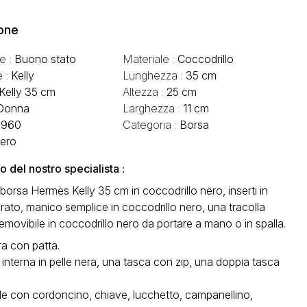
one
e :
Buono stato
Materiale :
Coccodrillo
e :
Kelly
Lunghezza :
35 cm
Kelly 35 cm
Altezza :
25 cm
Donna
Larghezza :
11 cm
1960
Categoria :
Borsa
ero
del nostro specialista :
borsa Hermès Kelly 35 cm in coccodrillo nero, inserti in
rato, manico semplice in coccodrillo nero, una tracolla
emovibile in coccodrillo nero da portare a mano o in spalla.
a con patta.
interna in pelle nera, una tasca con zip, una doppia tasca
de con cordoncino, chiave, lucchetto, campanellino,