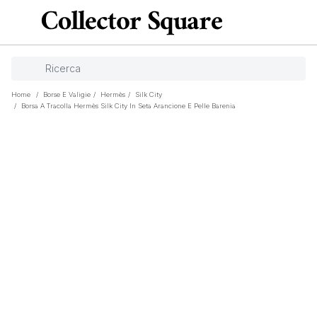
Home
/
Borse E Valigie
/
Hermès
/
Silk City
/
Borsa A Tracolla Hermès Silk City In Seta Arancione E Pelle Barenia