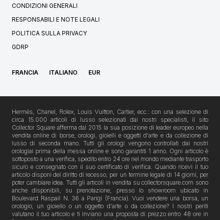
CONDIZIONI GENERALI
RESPONSABILI E NOTE LEGALI
POLITICA SULLA PRIVACY
GDRP
FRANCIA
ITALIANO
EUR
Hermès, Chanel, Rolex, Louis Vuitton, Cartier, ecc.: con una selezione di
circa 15.000 articoli di lusso selezionati dai nostri specialisti, il sito
Collector Square afferma dal 2015 la sua posizione di leader europeo nella
vendita online di borse, orologi, gioielli e oggetti d'arte e da collezione di
lusso di seconda mano. Tutti gli orologi vengono controllati dai nostri
orologiai prima della messa online e sono garantiti 1 anno. Ogni articolo è
sottoposto a una verifica, spedito entro 24 ore nel mondo mediante trasporto
sicuro e consegnato con il suo certificato di verifica. Quando ricevi il tuo
articolo disponi del diritto di recesso, per un termine legale di 14 giorni, per
poter cambiare idea. Tutti gli articoli in vendita su collectorsquare.com sono
anche disponibili, su prenotazione, presso lo showroom ubicato in
Boulevard Raspail N. 36 a Parigi (Francia). Vuoi vendere una borsa, un
orologio, un gioiello o un oggetto d'arte o da collezione? I nostri periti
valutano il tuo articolo e ti inviano una proposta di prezzo entro 48 ore in