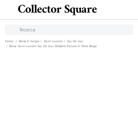
Home
/
Borse E Valigie
/
Saint Laurent
/
Sac De Jour
/
Borsa Saint Laurent Sac De Jour Modello Piccolo In Pelle Beige