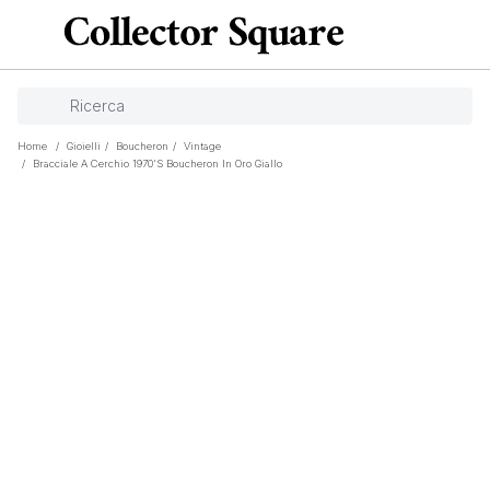
Home
/
Gioielli
/
Boucheron
/
Vintage
/
Bracciale A Cerchio 1970's Boucheron In Oro Giallo