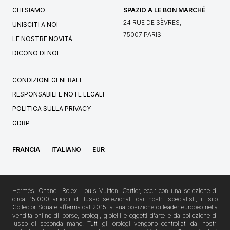
CHI SIAMO
SPAZIO A LE BON MARCHÉ
24 RUE DE SÈVRES,
UNISCITI A NOI
75007 PARIS
LE NOSTRE NOVITÀ
DICONO DI NOI
CONDIZIONI GENERALI
RESPONSABILI E NOTE LEGALI
POLITICA SULLA PRIVACY
GDRP
FRANCIA
ITALIANO
EUR
Hermès, Chanel, Rolex, Louis Vuitton, Cartier, ecc.: con una selezione di
circa 15.000 articoli di lusso selezionati dai nostri specialisti, il sito
Collector Square afferma dal 2015 la sua posizione di leader europeo nella
vendita online di borse, orologi, gioielli e oggetti d'arte e da collezione di
lusso di seconda mano. Tutti gli orologi vengono controllati dai nostri