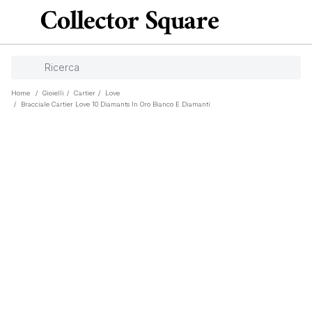
Home
/
Gioielli
/
Cartier
/
Love
/
Bracciale Cartier Love 10 Diamants In Oro Bianco E Diamanti