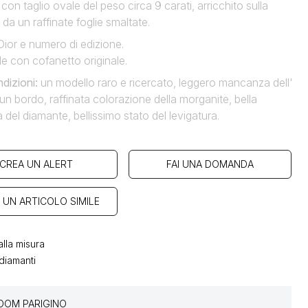
con taglio ovale del peso circa 9 carati, arricchito sulla
da un raffinate foglie smaltate.
Dior e numero di edizione.
e con cofanetto originale.
dizioni
:
un modello raro e ricercato, leggero mancanza dell'
un bordo, raffinata colorazione della morganite, bella
 del diamante, bellissimo stato del levigatura.
CREA UN ALERT
FAI UNA DOMANDA
 UN ARTICOLO SIMILE
lla misura
diamanti
OM PARIGINO