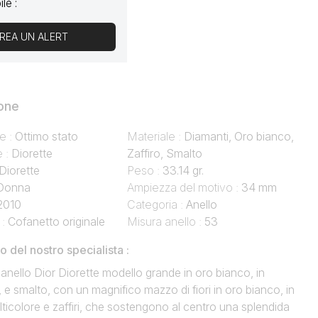
le :
REA UN ALERT
one
e :
Ottimo stato
Materiale :
Diamanti, Oro bianco,
e :
Diorette
Zaffiro, Smalto
Diorette
Peso :
33.14 gr.
Donna
Ampiezza del motivo :
34 mm
2010
Categoria :
Anello
 :
Cofanetto originale
Misura anello :
53
del nostro specialista :
 anello Dior Diorette modello grande in oro bianco, in
 e smalto, con un magnifico mazzo di fiori in oro bianco, in
ticolore e zaffiri, che sostengono al centro una splendida