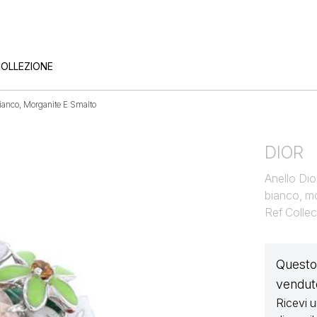
COLLEZIONE
Bianco, Morganite E Smalto
DIOR
Anello Dio
bianco, m
Ref Colle
Questo 
vendut
Ricevi 