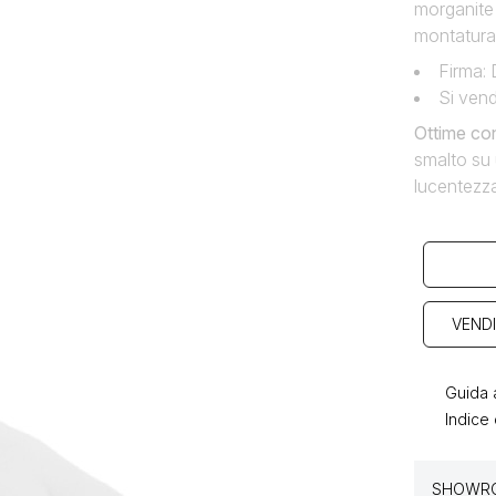
morganite 
montatura 
Firma: 
Si vend
Ottime con
smalto su 
lucentezza
VENDI
Guida a
Indice 
SHOWRO