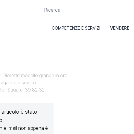
COMPETENZE E SERVIZI
VENDERE
r Diorette modello grande in oro
organite e smalto
ctor Square: 39 82 32
articolo è stato
o
un'e-mail non appena è