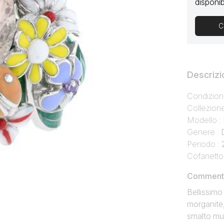
disponibi
C
Descrizi
Condizion
Collezion
Modello :
Genere :
Periodo :
Cofanetto
Commento 
Bellissimo
morganite,
smalto mul