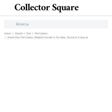
Home
/
Gioielli
/
Dior
/
Pré Catelan
/
Anello Dior Pré Catelan Modello Grande In Oro Rosa, Diamanti E Quarzo