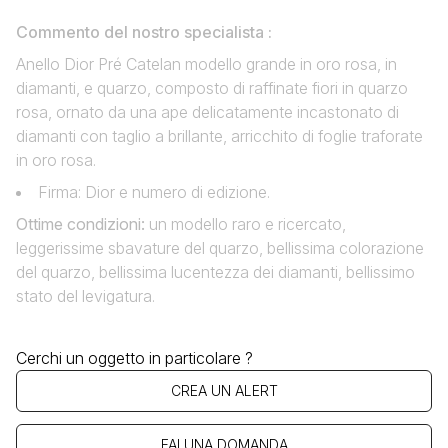
Commento del nostro specialista :
Anello Dior Pré Catelan modello grande in oro rosa, in
diamanti, e quarzo, composto di raffinate fiori in quarzo
rosa, ornato da una ape delicatamente incastonato di
diamanti con taglio a brillante, arricchito di foglie traforate
in oro rosa.
Firma: Dior e numero di edizione.
Ottime condizioni
:
un modello raro e ricercato,
leggerissime sbavature del quarzo, bellissima colorazione
del quarzo, bellissima lucentezza dei diamanti, bellissimo
stato del levigatura.
Cerchi un oggetto in particolare ?
CREA UN ALERT
FAI UNA DOMANDA