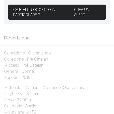
CERCHI UN OGGETTO IN
CREA UN
PARTICOLARE ?
ALERT
Descrizione
Condizione :
Ottimo stato
Collezione :
Pré Catelan
Modello :
Pré Catelan
Genere :
Donna
Periodo :
2010
Materiale :
Diamanti, Oro rosso, Quarzo rosa
Larghezza :
34 mm
Peso :
32.90 gr.
Categoria :
Anello
Misura anello :
52