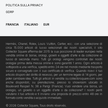
POLITICA SULLA PRIVACY
GDRP
FRANCIA
ITALIANO
EUR
Hermès, Chanel, Rolex, Louis Vuitton, Cartier, ecc.: con una selezione di
circa 15.000 articoli di lusso selezionati dai nostri specialisti, il sito
Collector Square afferma dal 2015 la sua posizione di leader europeo nella
vendita online di borse, orologi, gioielli e oggetti d'arte e da collezione di
lusso di seconda mano. Tutti gli orologi vengono controllati dai nostri
orologiai prima della messa online e sono garantiti 1 anno. Ogni articolo è
sottoposto a una verifica, spedito entro 24 ore nel mondo mediante trasporto
sicuro e consegnato con il suo certificato di verifica. Quando ricevi il tuo
articolo disponi del diritto di recesso, per un termine legale di 14 giorni, per
poter cambiare idea. Tutti gli articoli in vendita su collectorsquare.com sono
anche disponibili, su prenotazione, presso lo showroom ubicato in
Boulevard Raspail N. 36 a Parigi (Francia). Vuoi vendere una borsa, un
orologio, un gioiello o un oggetto d'arte o da collezione? I nostri periti
valutano il tuo articolo e ti inviano una proposta di prezzo entro 48 ore in
formato conto vendita o acquisto immediato.
© 2026 Collector Square, Tous droits réservés.