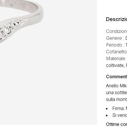
Descrizi
Condizion
Genere :
Periodo :
Cofanetto
Materiale 
coltivate, 
Commento 
Anello Mik
una sottil
sulla monta
Firma: 
Si vend
Ottime con