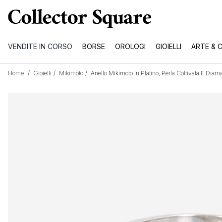
VENDITE IN CORSO
BORSE
OROLOGI
GIOIELLI
ARTE & 
Home
/
Gioielli
/
Mikimoto
/
Anello Mikimoto In Platino, Perla Coltivata E Diama