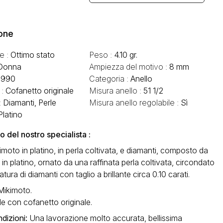
one
e :
Ottimo stato
Peso :
4.10 gr.
Donna
Ampiezza del motivo :
8 mm
1990
Categoria :
Anello
 :
Cofanetto originale
Misura anello :
51 1/2
:
Diamanti, Perle
Misura anello regolabile :
Sì
Platino
del nostro specialista :
imoto in platino, in perla coltivata, e diamanti, composto da
e in platino, ornato da una raffinata perla coltivata, circondato
tura di diamanti con taglio a brillante circa 0.10 carati.
Mikimoto.
e con cofanetto originale.
dizioni
:
Una lavorazione molto accurata, bellissima