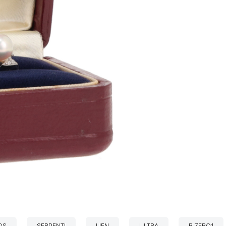
DS
SERPENTI
LIEN
ULTRA
B.ZERO1