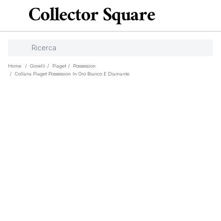
Home
/
Gioielli
/
Piaget
/
Possession
/
Collana Piaget Possession In Oro Bianco E Diamante