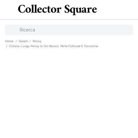
Home
/
Gioielli
/
Poiray
/
Collana Lunga Poiray In Oro Bianco, Perle Coltivate E Tormaline