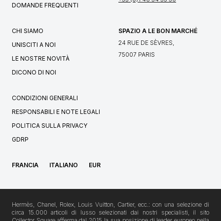
DOMANDE FREQUENTI
CHI SIAMO
SPAZIO A LE BON MARCHÉ
24 RUE DE SÈVRES,
UNISCITI A NOI
75007 PARIS
LE NOSTRE NOVITÀ
DICONO DI NOI
CONDIZIONI GENERALI
RESPONSABILI E NOTE LEGALI
POLITICA SULLA PRIVACY
GDRP
FRANCIA
ITALIANO
EUR
Hermès, Chanel, Rolex, Louis Vuitton, Cartier, ecc.: con una selezione di
circa 15.000 articoli di lusso selezionati dai nostri specialisti, il sito
Collector Square afferma dal 2015 la sua posizione di leader europeo nella