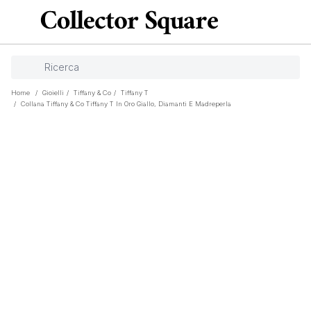
Home
/
Gioielli
/
Tiffany & Co
/
Tiffany T
/
Collana Tiffany & Co Tiffany T In Oro Giallo, Diamanti E Madreperla