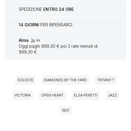
SPEDIZIONE
ENTRO 24 ORE
14 GIORNI
PER RIPENSARCI
Alma
3x
4x
Oggi paghi 999,30 € poi 2 rate mensili di
999,30 €
SOLESTE
DIAMONDS BY THE YARD
TIFFANY T
VICTORIA
OPEN HEART
ELSA PERETTI
JAZZ
1837