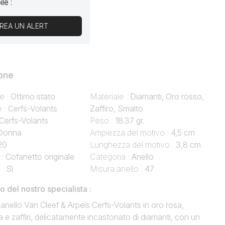
le :
REA UN ALERT
one
e :
Ottimo stato
Materiale :
Diamanti, Oro rosso,
e :
Cerfs-Volants
Zaffiro, Smalto
Cerfs-Volants
Peso :
18.37 gr.
Donna
Ampiezza del motivo :
4,5 cm
20
Lunghezza del motivo :
3,8 cm
 :
Cofanetto originale
Categoria :
Anello
 :
Sì
Misura anello :
47
del nostro specialista :
 anello Van Cleef & Arpels Cerfs-Volants in oro rosa,
 e zaffiri, delicatamente incastonato di diamanti, con un