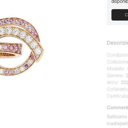
disponibi
C
Descrizi
Condizion
Collezion
Modello :
Genere :
Anno :
20
Cofanetto
Certificato
Commento 
Bellissimo
madreperla