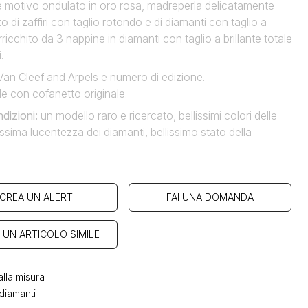
e motivo ondulato in oro rosa, madreperla delicatamente
o di zaffiri con taglio rotondo e di diamanti con taglio a
arricchito da 3 nappine in diamanti con taglio a brillante totale
.
Van Cleef and Arpels e numero di edizione.
e con cofanetto originale.
ndizioni:
un modello raro e ricercato, bellissimi colori delle
llissima lucentezza dei diamanti, bellissimo stato della
CREA UN ALERT
FAI UNA DOMANDA
 UN ARTICOLO SIMILE
lla misura
diamanti