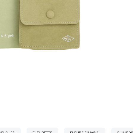
DELPHES
FLEURETTE
FLEURS D'HAWAÏ
PHILIPPI