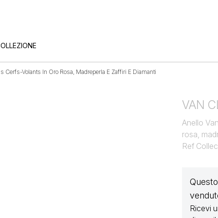
COLLEZIONE
ls Cerfs-Volants In Oro Rosa, Madreperla E Zaffiri E Diamanti
VAN C
Anello Van
rosa, madr
Ref Colle
Questo 
vendut
Ricevi 