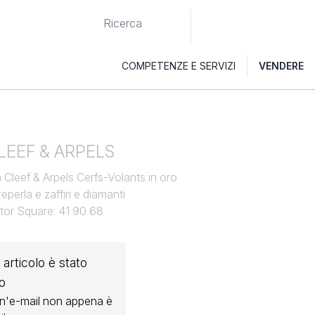
COMPETENZE E SERVIZI
VENDERE
LEEF & ARPELS
 Cleef & Arpels Cerfs-Volants in oro
eperla e zaffiri e diamanti
ctor Square: 41 90 68
articolo è stato
o
un'e-mail non appena è