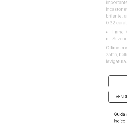
important
incastonat
brillante, 
0.32 carati
Firma: 
Si vend
Ottime co
zaffiri, be
levigatura.
VENDI
Guida a
Indice 