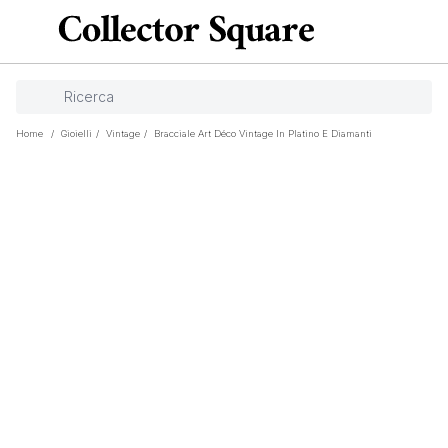
Home
/
Gioielli
/
Vintage
/
Bracciale Art Déco Vintage In Platino E Diamanti