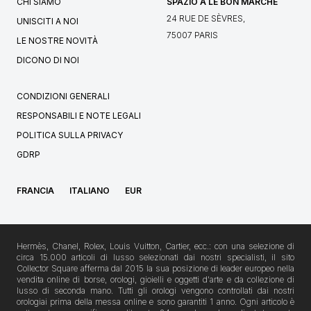
CHI SIAMO
SPAZIO A LE BON MARCHÉ
24 RUE DE SÈVRES,
UNISCITI A NOI
75007 PARIS
LE NOSTRE NOVITÀ
DICONO DI NOI
CONDIZIONI GENERALI
RESPONSABILI E NOTE LEGALI
POLITICA SULLA PRIVACY
GDRP
FRANCIA
ITALIANO
EUR
Hermès, Chanel, Rolex, Louis Vuitton, Cartier, ecc.: con una selezione di
circa 15.000 articoli di lusso selezionati dai nostri specialisti, il sito
Collector Square afferma dal 2015 la sua posizione di leader europeo nella
vendita online di borse, orologi, gioielli e oggetti d'arte e da collezione di
lusso di seconda mano. Tutti gli orologi vengono controllati dai nostri
orologiai prima della messa online e sono garantiti 1 anno. Ogni articolo è