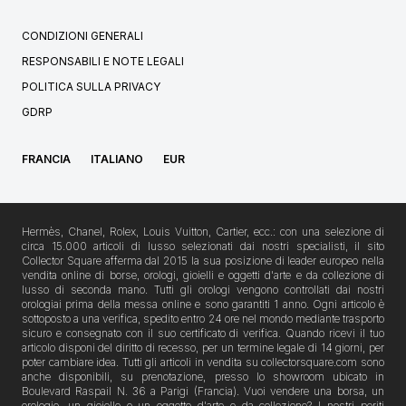
CONDIZIONI GENERALI
RESPONSABILI E NOTE LEGALI
POLITICA SULLA PRIVACY
GDRP
FRANCIA
ITALIANO
EUR
Hermès, Chanel, Rolex, Louis Vuitton, Cartier, ecc.: con una selezione di
circa 15.000 articoli di lusso selezionati dai nostri specialisti, il sito
Collector Square afferma dal 2015 la sua posizione di leader europeo nella
vendita online di borse, orologi, gioielli e oggetti d'arte e da collezione di
lusso di seconda mano. Tutti gli orologi vengono controllati dai nostri
orologiai prima della messa online e sono garantiti 1 anno. Ogni articolo è
sottoposto a una verifica, spedito entro 24 ore nel mondo mediante trasporto
sicuro e consegnato con il suo certificato di verifica. Quando ricevi il tuo
articolo disponi del diritto di recesso, per un termine legale di 14 giorni, per
poter cambiare idea. Tutti gli articoli in vendita su collectorsquare.com sono
anche disponibili, su prenotazione, presso lo showroom ubicato in
Boulevard Raspail N. 36 a Parigi (Francia). Vuoi vendere una borsa, un
orologio, un gioiello o un oggetto d'arte o da collezione? I nostri periti