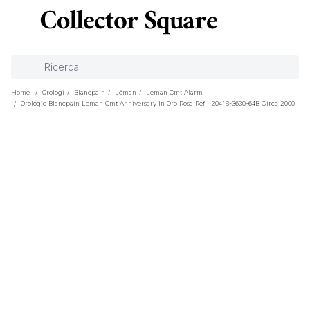
Home
/
Orologi
/
Blancpain
/
Léman
/
Leman Gmt Alarm
/
Orologio Blancpain Leman Gmt Anniversary In Oro Rosa Ref : 2041B-3630-64B Circa 2000