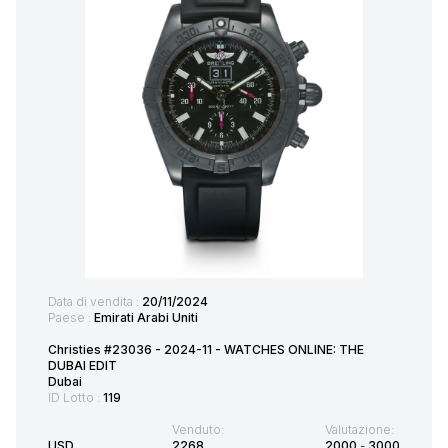
Data di vendita :
20/11/2024
Paese :
Emirati Arabi Uniti
Christies #23036 - 2024-11 - WATCHES ONLINE: THE
DUBAI EDIT
Dubai
ID Lotto :
119
Venduto:
Valutazione:
USD
2268
2000
-
3000