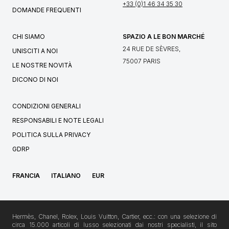
+33 (0)1 46 34 35 30
DOMANDE FREQUENTI
CHI SIAMO
SPAZIO A LE BON MARCHÉ
24 RUE DE SÈVRES,
UNISCITI A NOI
75007 PARIS
LE NOSTRE NOVITÀ
DICONO DI NOI
CONDIZIONI GENERALI
RESPONSABILI E NOTE LEGALI
POLITICA SULLA PRIVACY
GDRP
FRANCIA
ITALIANO
EUR
Hermès, Chanel, Rolex, Louis Vuitton, Cartier, ecc.: con una selezione di
circa 15.000 articoli di lusso selezionati dai nostri specialisti, il sito