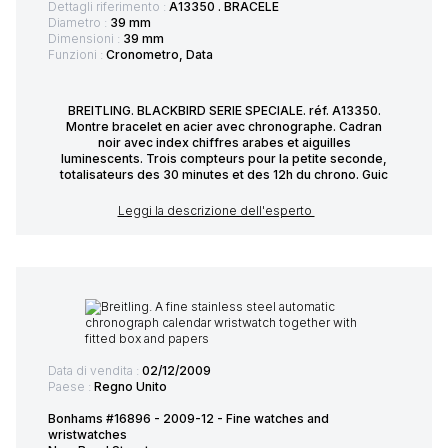
Dettagli riferimento :
A13350 . BRACELE
Diametro :
39 mm
Dimensioni :
39 mm
Funzioni :
Cronometro, Data
BREITLING. BLACKBIRD SERIE SPECIALE. réf. A13350.
Montre bracelet en acier avec chronographe. Cadran
noir avec index chiffres arabes et aiguilles
luminescents. Trois compteurs pour la petite seconde,
totalisateurs des 30 minutes et des 12h du chrono. Guic
Leggi la descrizione dell'esperto
Data di vendita :
02/12/2009
Paese :
Regno Unito
Bonhams #16896 - 2009-12 - Fine watches and
wristwatches