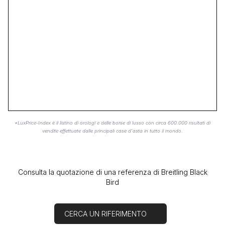
*LuxPrice-Index è il listino di orologi e delle borse di lusso con circa 600.000 risultati di
vendite effettuate dalle principali case d'asta in tutto il mondo.
Consulta la quotazione di una referenza di Breitling Black
Bird
CERCA UN RIFERIMENTO