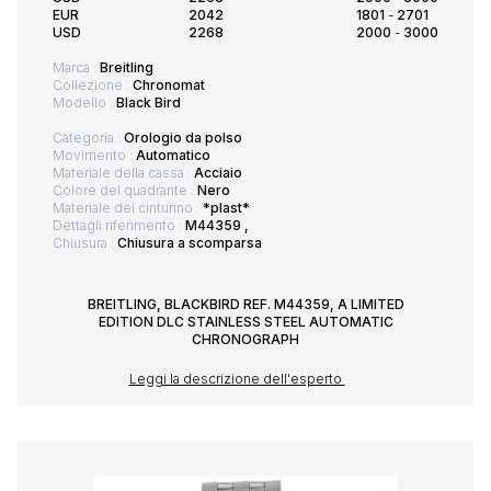
EUR
2042
1801
-
2701
USD
2268
2000
-
3000
Marca :
Breitling
Collezione :
Chronomat
Modello :
Black Bird
Categoria :
Orologio da polso
Movimento :
Automatico
Materiale della cassa :
Acciaio
Colore del quadrante :
Nero
Materiale del cinturino :
*plast*
Dettagli riferimento :
M44359 ,
Chiusura :
Chiusura a scomparsa
BREITLING, BLACKBIRD REF. M44359, A LIMITED
EDITION DLC STAINLESS STEEL AUTOMATIC
CHRONOGRAPH
Leggi la descrizione dell'esperto