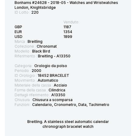
Bonhams #24628 - 2018-05 - Watches and Wristwatches
London, Knightsbridge
ID Lotto :
220
Venduto:
GBP
1187
EUR
1354
USD
1899
Marca :
Breitling
Collezione :
Chronomat
Modello :
Black Bird
Riferimento :
Breitling - A13350
Categoria :
Orologio da polso
Periodo :
2000
ID Orologio :
18452 BRACELET
Movimento :
Automatico
Materiale della cassa :
Acciaio
Forma della cassa :
Cilindrica
Dettagli riferimento :
A13350
Chiusura :
Chiusura a scomparsa
Funzioni :
Calendario, Cronometro, Data, Tachimetro
Breitling. A stainless steel automatic calendar
chronograph bracelet watch