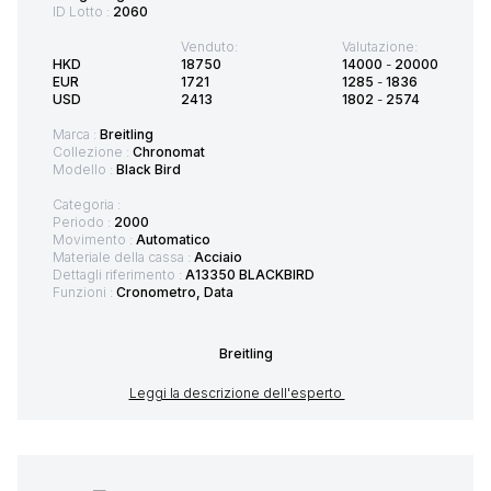
ID Lotto :
2060
Venduto:
Valutazione:
HKD
18750
14000
-
20000
EUR
1721
1285
-
1836
USD
2413
1802
-
2574
Marca :
Breitling
Collezione :
Chronomat
Modello :
Black Bird
Categoria :
Periodo :
2000
Movimento :
Automatico
Materiale della cassa :
Acciaio
Dettagli riferimento :
A13350 BLACKBIRD
Funzioni :
Cronometro, Data
Breitling
Leggi la descrizione dell'esperto