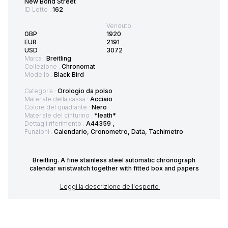
New Bond Street
ID Lotto :
162
Venduto:
GBP
1920
EUR
2191
USD
3072
Marca :
Breitling
Collezione :
Chronomat
Modello :
Black Bird
Categoria :
Orologio da polso
Materiale della cassa :
Acciaio
Colore del quadrante :
Nero
Materiale del cinturino :
*leath*
Dettagli riferimento :
A44359 ,
Funzioni :
Calendario, Cronometro, Data, Tachimetro
Breitling. A fine stainless steel automatic chronograph
calendar wristwatch together with fitted box and papers
Leggi la descrizione dell'esperto