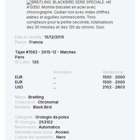
Data di vendita :
15/12/2015
Paese :
Francia
Tajan #1562 - 2015-12 - Watches
Paris
ID Lotto :
135
Invenduto
Valutazione:
EUR
...
1500
-
2000
EUR
...
1500
-
2000
USD
...
2102
-
2803
Marca :
Breitling
Collezione :
Chronomat
Modello :
Black Bird
Categoria :
Orologio da polso
ID Orologio :
253102
Movimento :
Automatico
Materiale della cassa :
Acciaio
Colore del quadrante :
Nero