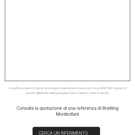
*LuxPrice-Index è il listino di orologi e delle borse di lusso con circa 600.000 risultati di
vendite effettuate dalle principali case d'asta in tutto il mondo.
Consulta la quotazione di una referenza di Breitling
Montbrillant
CERCA UN RIFERIMENTO