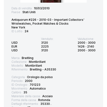
Data di vendita :
10/03/2010
Paese :
Stati Uniti
Antiquorum #226 - 2010-03 - Important Collectors'
Wristwatches, Pocket Watches & Clocks
New York
ID Lotto :
24
Venduto:
Valutazione:
USD
3120
2000
-
3000
EUR
2225
1426
-
2140
USD
3120
2000
-
3000
Marca :
Breitling
Collezione :
Montbrillant
Modello :
Montbrillant
Riferimento :
Breitling - A35330
Categoria :
Orologio da polso
Periodo :
2000
ID Orologio :
701223
Movimento :
Automatico
Calibro :
35
Materiale della cassa :
Acciaio
Forma della cassa :
Rotonda
Dettagli riferimento :
35330 .