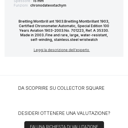
Spessore :
15 mm
Funzioni :
chronodatexxtachym
Breitling Montbrill ant 1903.Breitling Montbrillant 1903,
Certified Chronometer.Automatic, Special Edition 100
Years Aviation 1903-2003.No. 701223, Ref. A 35330.
Made in 2003..Fine and rare, large, water-resistant,
self-winding, stainless.steel wristwatch
Leggi la descrizione dell'esperto
DA SCOPRIRE SU COLLECTOR SQUARE
DESIDERI OTTENERE UNA VALUTAZIONE?
FAI UNA RICHIESTA DI VALUTAZIONE