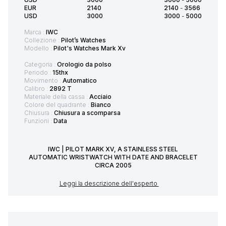
EUR
2140
2140
-
3566
USD
3000
3000
-
5000
Marca :
IWC
Collezione :
Pilot’s Watches
Modello :
Pilot's Watches Mark Xv
Categoria :
Orologio da polso
Periodo :
15thx
Movimento :
Automatico
Calibro :
2892 T
Materiale della cassa :
Acciaio
Colore del quadrante :
Bianco
Chiusura :
Chiusura a scomparsa
Funzioni :
Data
IWC | PILOT MARK XV, A STAINLESS STEEL
AUTOMATIC WRISTWATCH WITH DATE AND BRACELET
CIRCA 2005
Leggi la descrizione dell'esperto