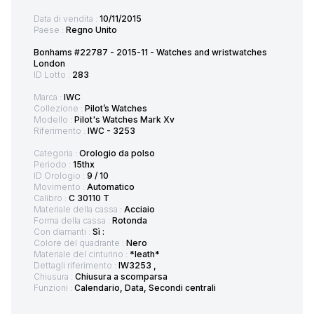
Data di vendita :
10/11/2015
Paese :
Regno Unito
Bonhams #22787 - 2015-11 - Watches and wristwatches
London
ID Lotto :
283
Marca :
IWC
Collezione :
Pilot’s Watches
Modello :
Pilot's Watches Mark Xv
Riferimento :
IWC - 3253
Categoria :
Orologio da polso
Periodo :
15thx
ID Orologio :
9 / 10
Movimento :
Automatico
Calibro :
C 30110 T
Materiale della cassa :
Acciaio
Forma della cassa :
Rotonda
Con diamanti :
Sì :
Colore del quadrante :
Nero
Materiale del cinturino :
*leath*
Dettagli riferimento :
IW3253 ,
Chiusura :
Chiusura a scomparsa
Funzioni :
Calendario, Data, Secondi centrali