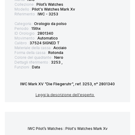
Collezione :
Pilot’s Watches
Modello :
Pilot's Watches Mark Xv
Riferimento :
IWC - 3253
Categoria :
Orologio da polso
Periodo :
15thx
ID Orologio :
2801340
Movimento :
Automatico
Calibro :
37524 SIGNED T
Materiale della cassa :
Acciaio
Forma della cassa :
Rotonda
Colore del quadrante :
Nero
Dettagli riferimento :
3253 ,
Funzioni :
Data
IWC Mark XV "Die Fliegeruhr", ref. 3253, n° 2801340
Leggi la descrizione dell'esperto
IWC Pilot’s Watches : Pilot's Watches Mark Xv