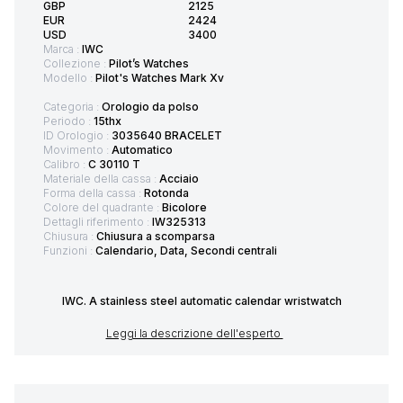
GBP
2125
EUR
2424
USD
3400
Marca :
IWC
Collezione :
Pilot’s Watches
Modello :
Pilot's Watches Mark Xv
Categoria :
Orologio da polso
Periodo :
15thx
ID Orologio :
3035640 BRACELET
Movimento :
Automatico
Calibro :
C 30110 T
Materiale della cassa :
Acciaio
Forma della cassa :
Rotonda
Colore del quadrante :
Bicolore
Dettagli riferimento :
IW325313
Chiusura :
Chiusura a scomparsa
Funzioni :
Calendario, Data, Secondi centrali
IWC. A stainless steel automatic calendar wristwatch
Leggi la descrizione dell'esperto