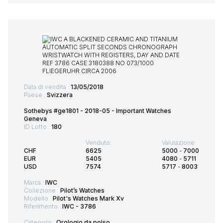
Data di vendita :
13/05/2018
Paese :
Svizzera
Sothebys #ge1801 - 2018-05 - Important Watches
Geneva
ID Lotto :
180
Venduto:
Valutazione:
CHF
6625
5000
-
7000
EUR
5405
4080
-
5711
USD
7574
5717
-
8003
Marca :
IWC
Collezione :
Pilot’s Watches
Modello :
Pilot's Watches Mark Xv
Riferimento :
IWC - 3786
Categoria :
Orologio da polso