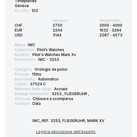
Timepieces
Genève
ID Lotto :
103
Venduto:
Valutazione:
CHF
2750
2000
-
4000
EUR
2244
1632
-
3264
USD
3144
2287
-
4573
Marca :
IWC
Collezione :
Pilot’s Watches
Modello :
Pilot's Watches Mark Xv
Riferimento :
IWC - 3253
Categoria :
Orologio da polso
Periodo :
15thx
Movimento :
Automatico
Calibro :
37524 C
Materiale della cassa :
Acciaio
Dettagli riferimento :
3253 , FLIEGERUHR ,
Chiusura :
Chiusura a scomparsa
Funzioni :
Data
IWC, REF. 3253, FLIEGERUHR, MARK XV
Leggi la descrizione dell'esperto