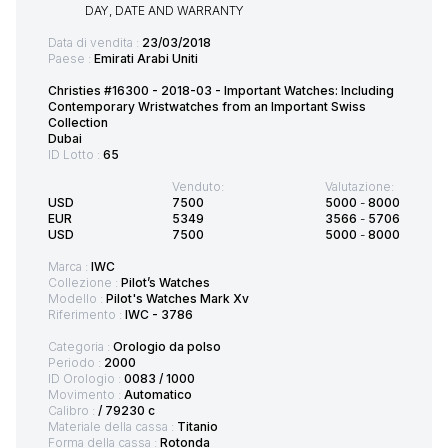
Data di vendita :
23/03/2018
Paese :
Emirati Arabi Uniti
Christies #16300 - 2018-03 - Important Watches: Including
Contemporary Wristwatches from an Important Swiss
Collection
Dubai
ID Lotto :
65
Venduto:
Valutazione:
USD
7500
5000
-
8000
EUR
5349
3566
-
5706
USD
7500
5000
-
8000
Marca :
IWC
Collezione :
Pilot’s Watches
Modello :
Pilot's Watches Mark Xv
Riferimento :
IWC - 3786
Categoria :
Orologio da polso
Periodo :
2000
ID Orologio :
0083 / 1000
Movimento :
Automatico
Calibro :
/ 79230 c
Materiale della cassa :
Titanio
Forma della cassa :
Rotonda