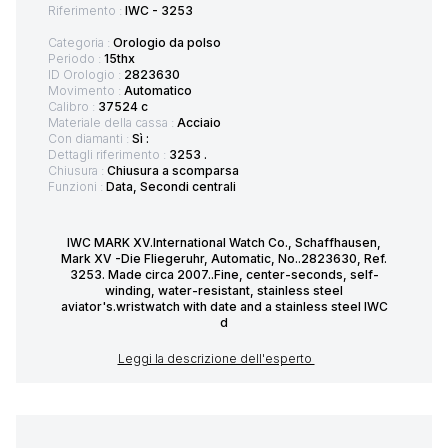
Riferimento :
IWC - 3253
Categoria :
Orologio da polso
Periodo :
15thx
ID Orologio :
2823630
Movimento :
Automatico
Calibro :
37524 c
Materiale della cassa :
Acciaio
Con diamanti :
Sì :
Dettagli riferimento :
3253 .
Chiusura :
Chiusura a scomparsa
Funzioni :
Data, Secondi centrali
IWC MARK XV.International Watch Co., Schaffhausen,
Mark XV -Die Fliegeruhr, Automatic, No..2823630, Ref.
3253. Made circa 2007..Fine, center-seconds, self-
winding, water-resistant, stainless steel
aviator's.wristwatch with date and a stainless steel IWC
d
Leggi la descrizione dell'esperto