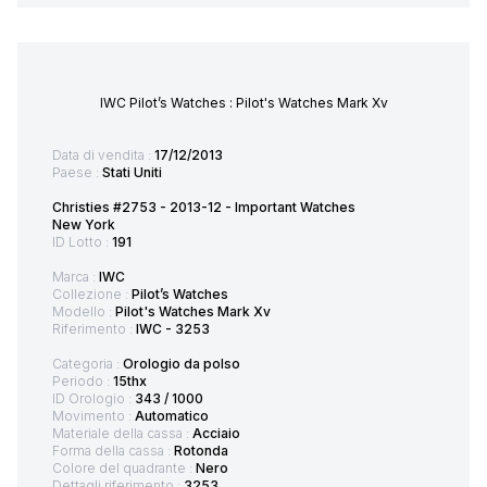
IWC Pilot’s Watches : Pilot's Watches Mark Xv
Data di vendita :
17/12/2013
Paese :
Stati Uniti
Christies #2753 - 2013-12 - Important Watches
New York
ID Lotto :
191
Marca :
IWC
Collezione :
Pilot’s Watches
Modello :
Pilot's Watches Mark Xv
Riferimento :
IWC - 3253
Categoria :
Orologio da polso
Periodo :
15thx
ID Orologio :
343 / 1000
Movimento :
Automatico
Materiale della cassa :
Acciaio
Forma della cassa :
Rotonda
Colore del quadrante :
Nero
Dettagli riferimento :
3253 ,