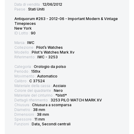
Data di vendita :
12/06/2012
Paese :
Stati Uniti
Antiquorum #263 - 2012-06 - Important Modern & Vintage
Timepieces
New York
ID Lotto :
90
Marca :
IWC
Collezione :
Pilot’s Watches
Modello :
Pilot's Watches Mark Xv
Riferimento :
IWC - 3253
Categoria :
Orologio da polso
Periodo :
15thx
Movimento :
Automatico
Calibro :
C 37524
Materiale della cassa :
Acciaio
Colore del quadrante :
Nero
Materiale del cinturino :
*blstl*
Dettagli riferimento :
3253 PILO WATCH MARK XV
Chiusura :
Chiusura a scomparsa
Diametro :
38 mm
Dimensioni :
38 mm
Spessore :
11 mm
Funzioni :
Data, Secondi centrali