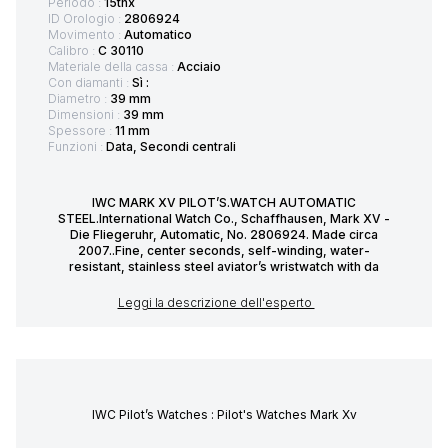
Periodo :
15thx
ID Orologio :
2806924
Movimento :
Automatico
Calibro :
C 30110
Materiale della cassa :
Acciaio
Con diamanti :
Sì :
Diametro :
39 mm
Dimensioni :
39 mm
Spessore :
11 mm
Funzioni :
Data, Secondi centrali
IWC MARK XV PILOT’S.WATCH AUTOMATIC
STEEL.International Watch Co., Schaffhausen, Mark XV -
Die Fliegeruhr, Automatic, No. 2806924. Made circa
2007..Fine, center seconds, self-winding, water-
resistant, stainless steel aviator’s wristwatch with da
Leggi la descrizione dell'esperto
IWC Pilot’s Watches : Pilot's Watches Mark Xv