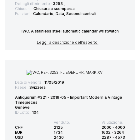
Dettagli riferimento :
3253 ,
Chiusura :
Chiusura a scomparsa
Funzioni :
Calendario, Data, Secondi centrali
IWC. A stainless steel automatic calendar wristwatch
Leggi la descrizione dell'esperto
Data di vendita :
11/05/2019
Paese :
Svizzera
Antiquorum #321 - 2019-05 - Important Modern & Vintage
Timepieces
Genève
ID Lotto :
104
Venduto:
Valutazione:
CHF
2125
2000
-
4000
EUR
1734
1632
-
3264
USD
2430
2287
-
4573