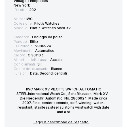
Vintage Timepieces
New York
ID Lotto :
202
Marca :
IWC
Collezione :
Pilot’s Watches
Modello :
Pilot's Watches Mark Xv
Categoria :
Orologio da polso
Periodo :
15thx
ID Orologio :
2806924
Movimento :
Automatico
Calibro :
C 30110 c
Materiale della cassa :
Acciaio
Con diamanti :
Sì :
Colore del quadrante :
Bianco
Funzioni :
Data, Secondi centrali
IWC MARK XV PILOT'S WATCH AUTOMATIC
STEEL.International Watch Co., Schaffhausen, Mark XV -
Die.Fliegeruhr, Automatic, No. 2806924. Made circa
2007..Fine, center seconds, self-winding, water-
resistant, stainless.steel aviator's wristwatch with date
and a st
Leggi la descrizione dell'esperto