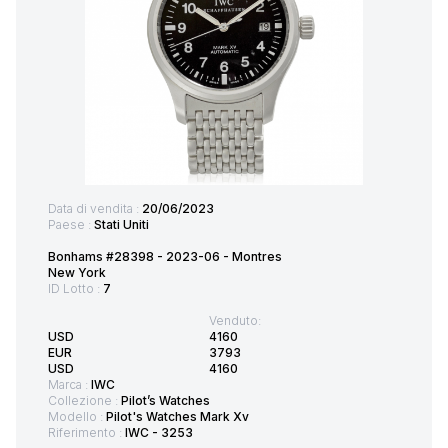
Data di vendita :
20/06/2023
Paese :
Stati Uniti
Bonhams #28398 - 2023-06 - Montres
New York
ID Lotto :
7
Venduto:
USD
4160
EUR
3793
USD
4160
Marca :
IWC
Collezione :
Pilot’s Watches
Modello :
Pilot's Watches Mark Xv
Riferimento :
IWC - 3253