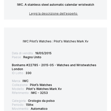
IWC. A stainless steel automatic calendar wristwatch
Leggi la descrizione dell'esperto
IWC Pilot’s Watches : Pilot's Watches Mark Xv
Data di vendita :
19/05/2015
Paese :
Regno Unito
Bonhams #22785 - 2015-05 - Watches and Wristwatches
London
ID Lotto :
330
Marca :
IWC
Collezione :
Pilot’s Watches
Modello :
Pilot's Watches Mark Xv
Riferimento :
IWC - 3253
Categoria :
Orologio da polso
Periodo :
15thx
Movimento :
Automatico