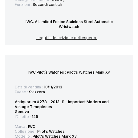
Funzioni :
Secondi centrali
IWC. A Limited Edition Stainless Steel Automatic
Wristwatch
Leggi la descrizione dell'esperto
IWC Pilot’s Watches : Pilot's Watches Mark Xv
Data di vendita :
10/11/2013
Paese :
Svizzera
Antiquorum #278 - 2013-11 - Important Modern and
Vintage Timepieces
Geneva
ID Lotto :
145
Marca :
IWC
Collezione :
Pilot’s Watches
Modello :
Pilot's Watches Mark Xv