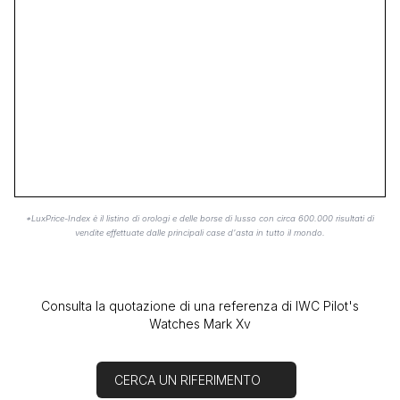
*LuxPrice-Index è il listino di orologi e delle borse di lusso con circa 600.000 risultati di
vendite effettuate dalle principali case d'asta in tutto il mondo.
Consulta la quotazione di una referenza di IWC Pilot's
Watches Mark Xv
CERCA UN RIFERIMENTO