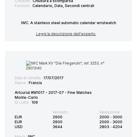
Chiusura :
Chiusura a scomparsa
Funzioni :
Calendario, Data, Secondi centrali
IWC. A stainless steel automatic calendar wristwatch
Leggi la descrizione dell'esperto
Data di vendita :
17/07/2017
Paese :
Francia
Artcurial #M1017 - 2017-07 - Fine Watches
Monte-Carlo
ID Lotto :
109
Venduto:
Valutazione:
EUR
2600
2000
-
3000
EUR
2600
2000
-
3000
USD
3644
2803
-
4204
Marca :
IWC