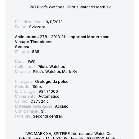
IWC Pilot’s Watches : Pilot's Watches Mark Xv
Data di vendita :
10/11/2013
Paese :
Svizzera
Antiquorum #278 - 2013-11 - Important Modern and
Vintage Timepieces
Geneva
ID Lotto :
535
Marca :
IWC
Collezione :
Pilot’s Watches
Modello :
Pilot's Watches Mark Xv
Categoria :
Orologio da polso
Periodo :
15thx
ID Orologio :
934 / 1000
Movimento :
Automatico
Calibro :
C37524 c
Materiale della cassa :
Acciaio
Con diamanti :
Sì :
Funzioni :
Secondi centrali
IWC MARK XV, SPITFIRE.International Watch Co.,
Schaffhausen, Mark XV, Spitfire, No. 934/1000. Made in