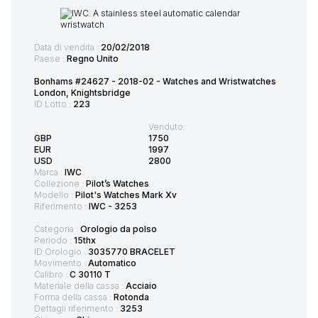
Data di vendita :
20/02/2018
Paese :
Regno Unito
Bonhams #24627 - 2018-02 - Watches and Wristwatches
London, Knightsbridge
ID Lotto :
223
Venduto:
GBP
1750
EUR
1997
USD
2800
Marca :
IWC
Collezione :
Pilot’s Watches
Modello :
Pilot's Watches Mark Xv
Riferimento :
IWC - 3253
Categoria :
Orologio da polso
Periodo :
15thx
ID Orologio :
3035770 BRACELET
Movimento :
Automatico
Calibro :
C 30110 T
Materiale della cassa :
Acciaio
Forma della cassa :
Rotonda
Dettagli riferimento :
3253