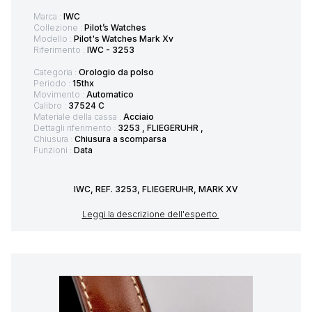
Marca :
IWC
Collezione :
Pilot’s Watches
Modello :
Pilot's Watches Mark Xv
Riferimento :
IWC - 3253
Categoria :
Orologio da polso
Periodo :
15thx
Movimento :
Automatico
Calibro :
37524 C
Materiale della cassa :
Acciaio
Dettagli riferimento :
3253 , FLIEGERUHR ,
Chiusura :
Chiusura a scomparsa
Funzioni :
Data
IWC, REF. 3253, FLIEGERUHR, MARK XV
Leggi la descrizione dell'esperto