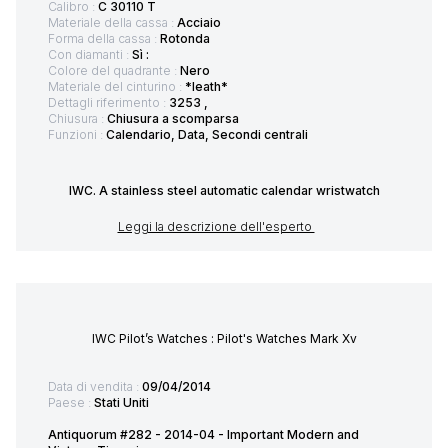
Calibro :
C 30110 T
Materiale della cassa :
Acciaio
Forma della cassa :
Rotonda
Con diamanti :
Sì :
Colore del quadrante :
Nero
Materiale del cinturino :
*leath*
Dettagli riferimento :
3253 ,
Chiusura :
Chiusura a scomparsa
Funzioni :
Calendario, Data, Secondi centrali
IWC. A stainless steel automatic calendar wristwatch
Leggi la descrizione dell'esperto
IWC Pilot’s Watches : Pilot's Watches Mark Xv
Data di vendita :
09/04/2014
Paese :
Stati Uniti
Antiquorum #282 - 2014-04 - Important Modern and