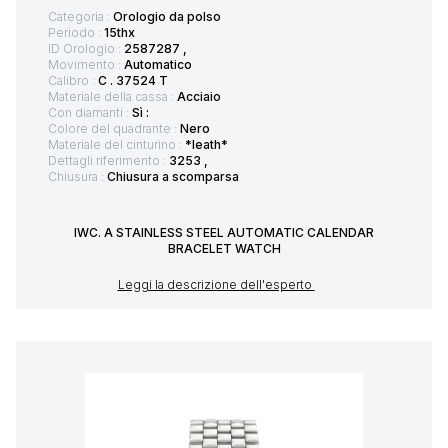
Categoria :
Orologio da polso
Periodo :
15thx
ID Orologio :
2587287 ,
Movimento :
Automatico
Calibro :
C . 37524 T
Materiale della cassa :
Acciaio
Con diamanti :
Sì :
Colore del quadrante :
Nero
Materiale del cinturino :
*leath*
Dettagli riferimento :
3253 ,
Chiusura :
Chiusura a scomparsa
IWC. A STAINLESS STEEL AUTOMATIC CALENDAR
BRACELET WATCH
Leggi la descrizione dell'esperto