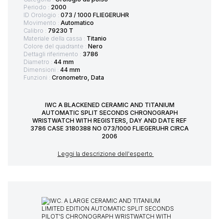
Periodo :
2000
ID Orologio :
073 / 1000 FLIEGERUHR
Movimento :
Automatico
Calibro :
79230 T
Materiale della cassa :
Titanio
Colore del quadrante :
Nero
Dettagli riferimento :
3786
Diametro :
44 mm
Dimensioni :
44 mm
Funzioni :
Cronometro, Data
IWC A BLACKENED CERAMIC AND TITANIUM
AUTOMATIC SPLIT SECONDS CHRONOGRAPH
WRISTWATCH WITH REGISTERS, DAY AND DATE REF
3786 CASE 3180388 NO 073/1000 FLIEGERUHR CIRCA
2006
Leggi la descrizione dell'esperto