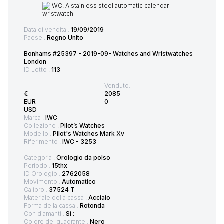
Data di vendita :
19/09/2019
Paese :
Regno Unito
Bonhams #25397 - 2019-09- Watches and Wristwatches
London
ID Lotto :
113
Venduto:
€
2085
EUR
0
USD
Marca :
IWC
Collezione :
Pilot’s Watches
Modello :
Pilot's Watches Mark Xv
Riferimento :
IWC - 3253
Categoria :
Orologio da polso
Periodo :
15thx
ID Orologio :
2762058
Movimento :
Automatico
Calibro :
37524 T
Materiale della cassa :
Acciaio
Forma della cassa :
Rotonda
Con diamanti :
Sì :
Colore del quadrante :
Nero