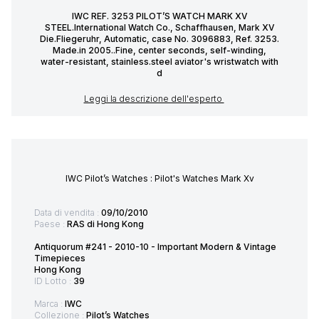
IWC REF. 3253 PILOT’S WATCH MARK XV
STEEL.International Watch Co., Schaffhausen, Mark XV
Die.Fliegeruhr, Automatic, case No. 3096883, Ref. 3253.
Made.in 2005..Fine, center seconds, self-winding,
water-resistant, stainless.steel aviator's wristwatch with
d
Leggi la descrizione dell'esperto
IWC Pilot’s Watches : Pilot's Watches Mark Xv
Data di vendita :
09/10/2010
Paese :
RAS di Hong Kong
Antiquorum #241 - 2010-10 - Important Modern & Vintage
Timepieces
Hong Kong
ID Lotto :
39
Marca :
IWC
Collezione :
Pilot’s Watches