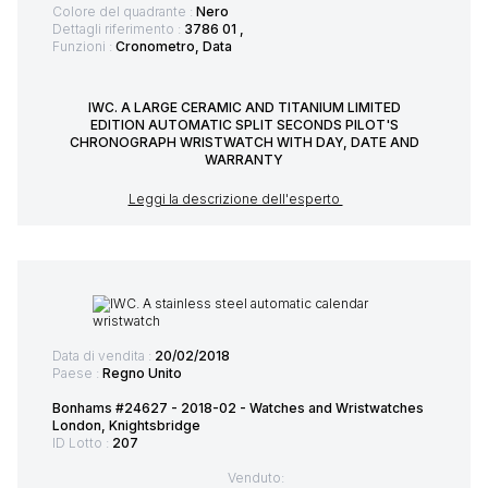
Colore del quadrante :
Nero
Dettagli riferimento :
3786 01 ,
Funzioni :
Cronometro, Data
IWC. A LARGE CERAMIC AND TITANIUM LIMITED
EDITION AUTOMATIC SPLIT SECONDS PILOT'S
CHRONOGRAPH WRISTWATCH WITH DAY, DATE AND
WARRANTY
Leggi la descrizione dell'esperto
Data di vendita :
20/02/2018
Paese :
Regno Unito
Bonhams #24627 - 2018-02 - Watches and Wristwatches
London, Knightsbridge
ID Lotto :
207
Venduto: