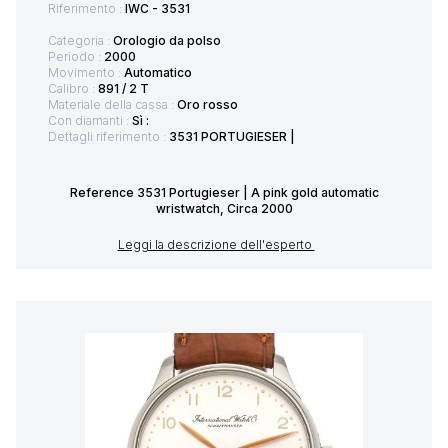
Riferimento :
IWC - 3531
Categoria :
Orologio da polso
Periodo :
2000
Movimento :
Automatico
Calibro :
891 / 2 T
Materiale della cassa :
Oro rosso
Con diamanti :
Sì :
Dettagli riferimento :
3531 PORTUGIESER |
Reference 3531 Portugieser | A pink gold automatic
wristwatch, Circa 2000
Leggi la descrizione dell'esperto