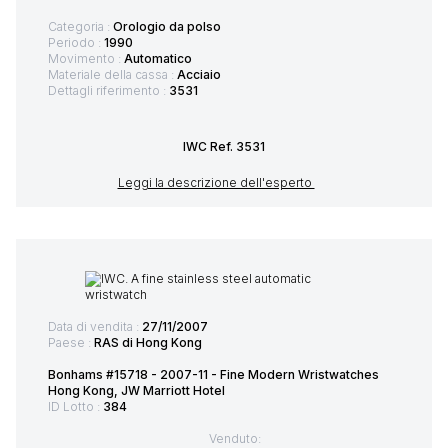
Categoria :
Orologio da polso
Periodo :
1990
Movimento :
Automatico
Materiale della cassa :
Acciaio
Dettagli riferimento :
3531
IWC Ref. 3531
Leggi la descrizione dell'esperto
Data di vendita :
27/11/2007
Paese :
RAS di Hong Kong
Bonhams #15718 - 2007-11 - Fine Modern Wristwatches
Hong Kong, JW Marriott Hotel
ID Lotto :
384
Venduto: