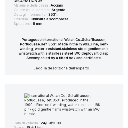
DECORATION 36
Materiale della cassa :
Acciaio
Colore del quadrante :
Argento
Dettagli riferimento :
3531 .
Chiusura :
Chiusura a scomparsa
Spessore :
8 mm
Portuguese.International Watch Co..Schaffhausen,
Portuguese.Ref. 3531. Made in the 1990s..Fine, self-
winding, water-resistant.stainless steel gentleman's
wristwatch.with a stainless steel IWC deployant.clasp.
Accompanied by a fitted box and.certificate.
Leggi la descrizione dell'esperto
Data di vendita :
24/09/2003
Paese :
Stati Uniti