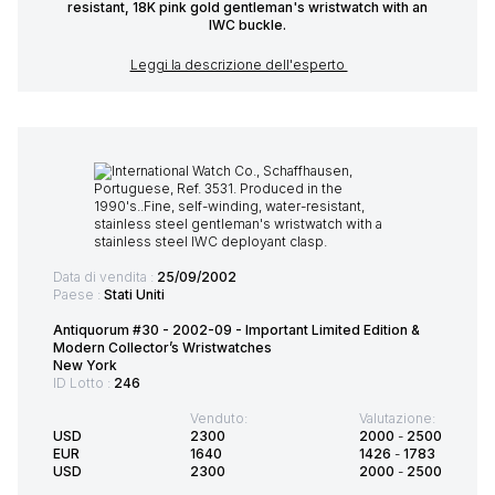
resistant, 18K pink gold gentleman's wristwatch with an
IWC buckle.
Leggi la descrizione dell'esperto
Data di vendita :
25/09/2002
Paese :
Stati Uniti
Antiquorum #30 - 2002-09 - Important Limited Edition &
Modern Collector’s Wristwatches
New York
ID Lotto :
246
Venduto:
Valutazione:
USD
2300
2000
-
2500
EUR
1640
1426
-
1783
USD
2300
2000
-
2500