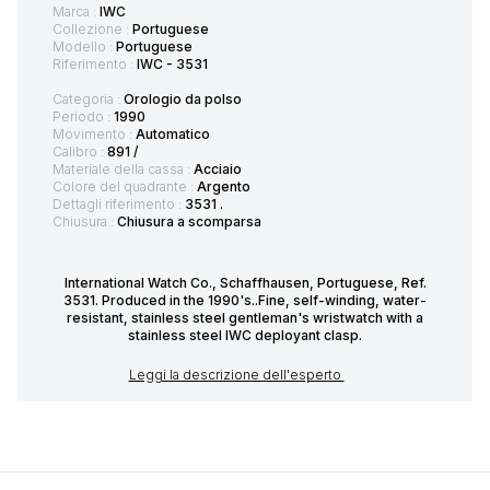
Marca :
IWC
Collezione :
Portuguese
Modello :
Portuguese
Riferimento :
IWC - 3531
Categoria :
Orologio da polso
Periodo :
1990
Movimento :
Automatico
Calibro :
891 /
Materiale della cassa :
Acciaio
Colore del quadrante :
Argento
Dettagli riferimento :
3531 .
Chiusura :
Chiusura a scomparsa
International Watch Co., Schaffhausen, Portuguese, Ref.
3531. Produced in the 1990's..Fine, self-winding, water-
resistant, stainless steel gentleman's wristwatch with a
stainless steel IWC deployant clasp.
Leggi la descrizione dell'esperto