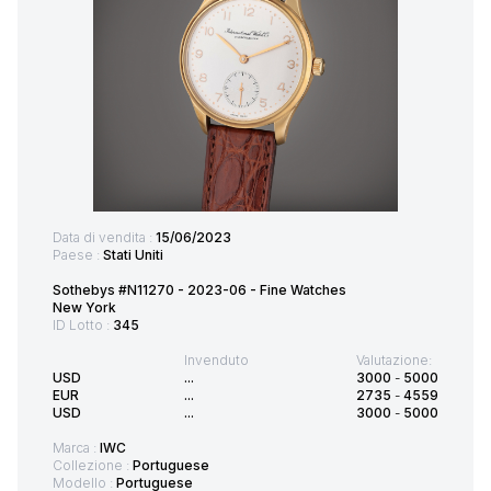
Data di vendita :
15/06/2023
Paese :
Stati Uniti
Sothebys #N11270 - 2023-06 - Fine Watches
New York
ID Lotto :
345
Invenduto
Valutazione:
USD
...
3000
-
5000
EUR
...
2735
-
4559
USD
...
3000
-
5000
Marca :
IWC
Collezione :
Portuguese
Modello :
Portuguese