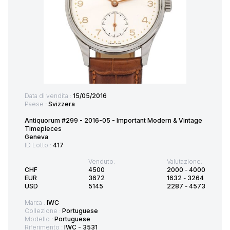
Data di vendita :
15/05/2016
Paese :
Svizzera
Antiquorum #299 - 2016-05 - Important Modern & Vintage
Timepieces
Geneva
ID Lotto :
417
Venduto:
Valutazione:
CHF
4500
2000
-
4000
EUR
3672
1632
-
3264
USD
5145
2287
-
4573
Marca :
IWC
Collezione :
Portuguese
Modello :
Portuguese
Riferimento :
IWC - 3531