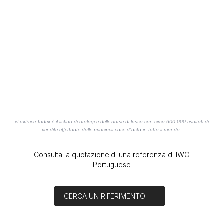
*LuxPrice-Index è il listino di orologi e delle borse di lusso con circa 600.000 risultati di
vendite effettuate dalle principali case d'asta in tutto il mondo.
Consulta la quotazione di una referenza di IWC
Portuguese
CERCA UN RIFERIMENTO