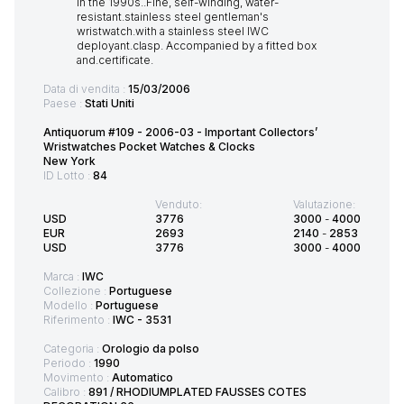
Data di vendita :
15/03/2006
Paese :
Stati Uniti
Antiquorum #109 - 2006-03 - Important Collectors’
Wristwatches Pocket Watches & Clocks
New York
ID Lotto :
84
Venduto:
Valutazione:
USD
3776
3000
-
4000
EUR
2693
2140
-
2853
USD
3776
3000
-
4000
Marca :
IWC
Collezione :
Portuguese
Modello :
Portuguese
Riferimento :
IWC - 3531
Categoria :
Orologio da polso
Periodo :
1990
Movimento :
Automatico
Calibro :
891 / RHODIUMPLATED FAUSSES COTES