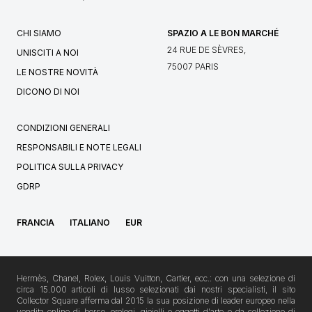
CHI SIAMO
SPAZIO A LE BON MARCHÉ
24 RUE DE SÈVRES,
UNISCITI A NOI
75007 PARIS
LE NOSTRE NOVITÀ
DICONO DI NOI
CONDIZIONI GENERALI
RESPONSABILI E NOTE LEGALI
POLITICA SULLA PRIVACY
GDRP
FRANCIA
ITALIANO
EUR
Hermès, Chanel, Rolex, Louis Vuitton, Cartier, ecc.: con una selezione di
circa 15.000 articoli di lusso selezionati dai nostri specialisti, il sito
Collector Square afferma dal 2015 la sua posizione di leader europeo nella
vendita online di borse, orologi, gioielli e oggetti d'arte e da collezione di