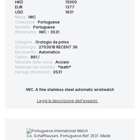
HKD
15000
EUR
1377
USD
1931
Marca :
IWC
Collezione :
Portuguese
Modello :
Portuguese
Riferimento :
IWC - 3531
Categoria :
Orologio da polso
ID Orologio :
2703018 RECENT 36
Movimento :
Automatico
Calibro :
891 /
Materiale della cassa :
Acciaio
Materiale del cinturino :
*leath*
Dettagli riferimento :
3531
IWC. A fine stainless steel automatic wristwatch
Leggi la descrizione dell'esperto