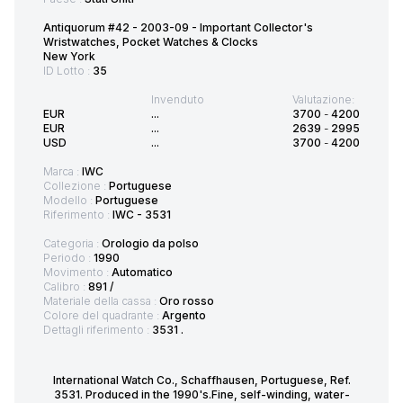
Antiquorum #42 - 2003-09 - Important Collector's
Wristwatches, Pocket Watches & Clocks
New York
ID Lotto :
35
Invenduto
Valutazione:
EUR
...
3700
-
4200
EUR
...
2639
-
2995
USD
...
3700
-
4200
Marca :
IWC
Collezione :
Portuguese
Modello :
Portuguese
Riferimento :
IWC - 3531
Categoria :
Orologio da polso
Periodo :
1990
Movimento :
Automatico
Calibro :
891 /
Materiale della cassa :
Oro rosso
Colore del quadrante :
Argento
Dettagli riferimento :
3531 .
International Watch Co., Schaffhausen, Portuguese, Ref.
3531. Produced in the 1990's.Fine, self-winding, water-