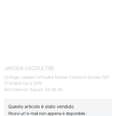
JAEGER-LECOULTRE
Orologio Jaeger-LeCoultre Master Control in acciaio Ref :
171.8.90S Circa 2015
Ref Collector Square: 38 08 49
Questo articolo è stato venduto
Ricevi un'e-mail non appena è disponibile :