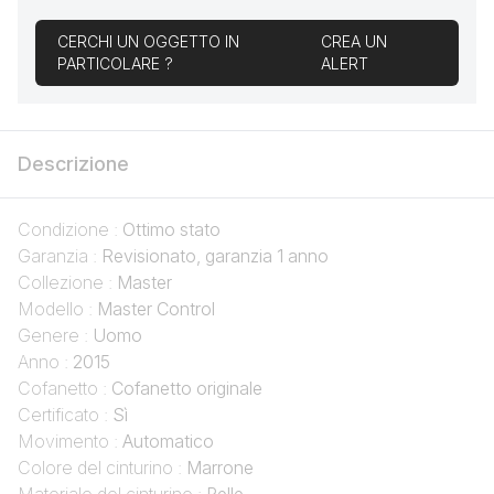
CERCHI UN OGGETTO IN
CREA UN
PARTICOLARE ?
ALERT
Descrizione
Condizione :
Ottimo stato
Garanzia :
Revisionato, garanzia 1 anno
Collezione :
Master
Modello :
Master Control
Genere :
Uomo
Anno :
2015
Cofanetto :
Cofanetto originale
Certificato :
Sì
Movimento :
Automatico
Colore del cinturino :
Marrone