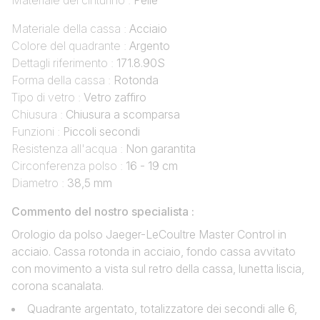
Materiale del cinturino :
Pelle
Materiale della cassa :
Acciaio
Colore del quadrante :
Argento
Dettagli riferimento :
171.8.90S
Forma della cassa :
Rotonda
Tipo di vetro :
Vetro zaffiro
Chiusura :
Chiusura a scomparsa
Funzioni :
Piccoli secondi
Resistenza all'acqua :
Non garantita
Circonferenza polso :
16 - 19 cm
Diametro :
38,5 mm
Commento del nostro specialista :
Orologio da polso Jaeger-LeCoultre Master Control in
acciaio. Cassa rotonda in acciaio, fondo cassa avvitato
con movimento a vista sul retro della cassa, lunetta liscia,
corona scanalata.
Quadrante argentato, totalizzatore dei secondi alle 6,