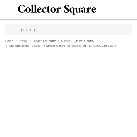
Home
/
Orologi
/
Jaeger-LeCoultre
/
Master
/
Master Control
/
Orologio Jaeger-LeCoultre Master Control In Acciaio Ref : 171.8.90S Circa 2015