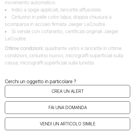
movimento automatico.
Indici a spiga applicati, lancette affusolate.
Cinturino in pelle color talpa, doppia chiusura a
scomparsa in acciaio firmata Jaeger LeCoultre.
Si vende con cofanetto, certificati originali Jaeger
LeCoultre.
Ottime condizioni:
quadrante vetro e lancette in ottime
condizioni, cinturino nuovo, micrograffi superficiali sulla
cassa, micrograffi superficiali sulla lunetta.
Cerchi un oggetto in particolare ?
CREA UN ALERT
FAI UNA DOMANDA
VENDI UN ARTICOLO SIMILE