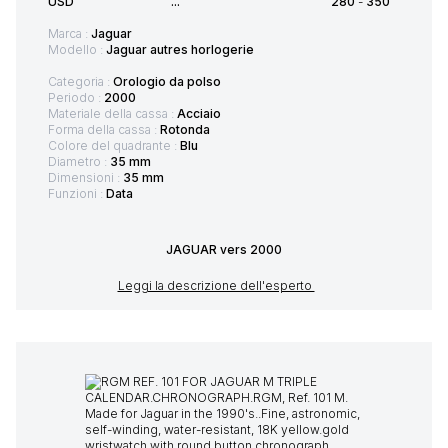
USD
...
280
-
350
Marca :
Jaguar
Modello :
Jaguar autres horlogerie
Categoria :
Orologio da polso
Periodo :
2000
Materiale della cassa :
Acciaio
Forma della cassa :
Rotonda
Colore del quadrante :
Blu
Diametro :
35 mm
Dimensioni :
35 mm
Funzioni :
Data
JAGUAR vers 2000
Leggi la descrizione dell'esperto