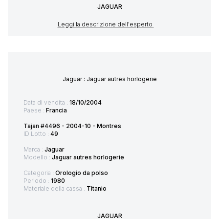
JAGUAR
Leggi la descrizione dell'esperto
Jaguar : Jaguar autres horlogerie
Data di vendita :
18/10/2004
Paese :
Francia
Tajan #4496 - 2004-10 - Montres
ID Lotto :
49
Marca :
Jaguar
Modello :
Jaguar autres horlogerie
Categoria :
Orologio da polso
Periodo :
1980
Materiale della cassa :
Titanio
JAGUAR