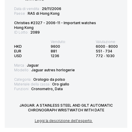
Data di vendita :
29/11/2006
Paese :
RAS di Hong Kong
Christies #2327 - 2006-11 - Important watches
Hong Kong
ID Lotto :
2089
Venduto:
Valutazione:
HKD
9600
6000
-
8000
EUR
881
551
-
734
USD
1236
772
-
1030
Marca :
Jaguar
Modello :
Jaguar autres horlogerie
Categoria :
Orologio da polso
Materiale della cassa :
Oro giallo
Funzioni :
Cronometro, Data
JAGUAR. A STAINLESS STEEL AND GILT AUTOMATIC
CHRONOGRAPH WRISTWATCH WITH DATE
Leggi la descrizione dell'esperto