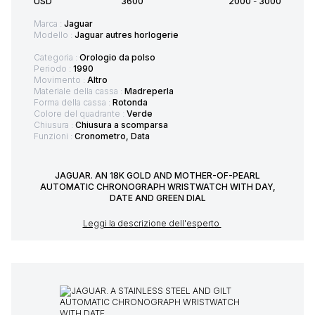
USD
3600
2000
-
3000
Marca :
Jaguar
Modello :
Jaguar autres horlogerie
Categoria :
Orologio da polso
Periodo :
1990
Movimento :
Altro
Materiale della cassa :
Madreperla
Forma della cassa :
Rotonda
Colore del quadrante :
Verde
Chiusura :
Chiusura a scomparsa
Funzioni :
Cronometro, Data
JAGUAR. AN 18K GOLD AND MOTHER-OF-PEARL
AUTOMATIC CHRONOGRAPH WRISTWATCH WITH DAY,
DATE AND GREEN DIAL
Leggi la descrizione dell'esperto