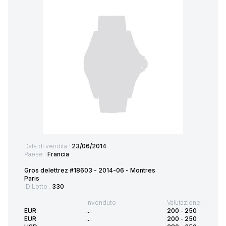
Data di vendita :
23/06/2014
Paese :
Francia
Gros delettrez #18603 - 2014-06 - Montres
Paris
ID Lotto :
330
Invenduto
Valutazione:
EUR
...
200
-
250
EUR
...
200
-
250