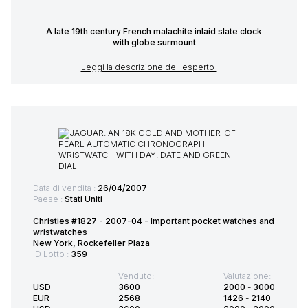
A late 19th century French malachite inlaid slate clock
with globe surmount
Leggi la descrizione dell'esperto
Data di vendita :
26/04/2007
Paese :
Stati Uniti
Christies #1827 - 2007-04 - Important pocket watches and
wristwatches
New York, Rockefeller Plaza
ID Lotto :
359
Venduto:
Valutazione:
USD
3600
2000
-
3000
EUR
2568
1426
-
2140