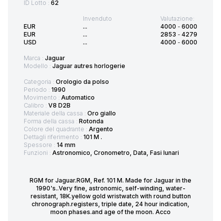
ID Lotto :
62
Invenduto
Valutazione:
EUR
...
4000
-
6000
EUR
...
2853
-
4279
USD
...
4000
-
6000
Marca :
Jaguar
Modello :
Jaguar autres horlogerie
Categoria :
Orologio da polso
Periodo :
1990
Movimento :
Automatico
Calibro :
V8 D2B
Materiale della cassa :
Oro giallo
Forma della cassa :
Rotonda
Colore del quadrante :
Argento
Dettagli riferimento :
101 M .
Spessore :
14 mm
Funzioni :
Astronomico, Cronometro, Data, Fasi lunari
RGM for Jaguar.RGM, Ref. 101 M. Made for Jaguar in the
1990's..Very fine, astronomic, self-winding, water-
resistant, 18K.yellow gold wristwatch with round button
chronograph.registers, triple date, 24 hour indication,
moon phases.and age of the moon. Acco