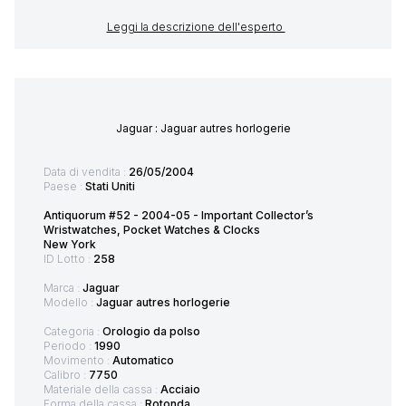
Leggi la descrizione dell'esperto
Jaguar : Jaguar autres horlogerie
Data di vendita :
26/05/2004
Paese :
Stati Uniti
Antiquorum #52 - 2004-05 - Important Collector’s
Wristwatches, Pocket Watches & Clocks
New York
ID Lotto :
258
Marca :
Jaguar
Modello :
Jaguar autres horlogerie
Categoria :
Orologio da polso
Periodo :
1990
Movimento :
Automatico
Calibro :
7750
Materiale della cassa :
Acciaio
Forma della cassa :
Rotonda