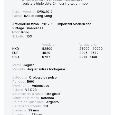
Data di vendita :
19/10/2012
Paese :
RAS di Hong Kong
Antiquorum #266 - 2012-10 - Important Modern and
Vintage Timepieces
Hong Kong
ID Lotto :
103
Venduto:
Valutazione:
HKD
52500
25000
-
40000
EUR
4820
2295
-
3672
USD
6757
3218
-
5148
Marca :
Jaguar
Modello :
Jaguar autres horlogerie
Categoria :
Orologio da polso
Periodo :
1990
Movimento :
Automatico
Calibro :
V8 D2B
Materiale della cassa :
Oro giallo
Forma della cassa :
Rotonda
Colore del quadrante :
Argento
Dettagli riferimento :
101
Diametro :
39 mm
Dimensioni :
39 mm