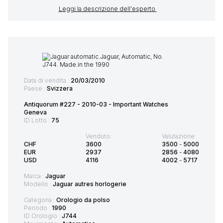
Leggi la descrizione dell'esperto
Data di vendita :
20/03/2010
Paese :
Svizzera
Antiquorum #227 - 2010-03 - Important Watches
Geneva
ID Lotto :
75
Venduto:
Valutazione:
CHF
3600
3500
-
5000
EUR
2937
2856
-
4080
USD
4116
4002
-
5717
Marca :
Jaguar
Modello :
Jaguar autres horlogerie
Categoria :
Orologio da polso
Periodo :
1990
ID Orologio :
J744