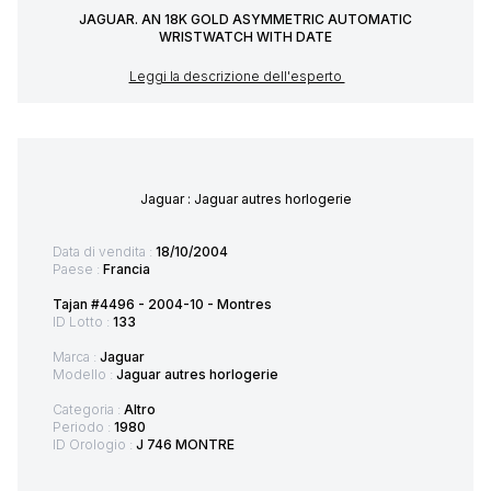
JAGUAR. AN 18K GOLD ASYMMETRIC AUTOMATIC
WRISTWATCH WITH DATE
Leggi la descrizione dell'esperto
Jaguar : Jaguar autres horlogerie
Data di vendita :
18/10/2004
Paese :
Francia
Tajan #4496 - 2004-10 - Montres
ID Lotto :
133
Marca :
Jaguar
Modello :
Jaguar autres horlogerie
Categoria :
Altro
Periodo :
1980
ID Orologio :
J 746 MONTRE