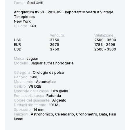
Paese :
Stati Uniti
Antiquorum #253 - 2011-09 - Important Modern & Vintage
Timepieces
New York
ID Lotto :
140
Venduto:
Valutazione:
USD
3750
2500
-
3500
EUR
2675
1783
-
2496
USD
3750
2500
-
3500
Marca :
Jaguar
Modello :
Jaguar autres horlogerie
Categoria :
Orologio da polso
Periodo :
1990
Movimento :
Automatico
Calibro :
V8 D2B
Materiale della cassa :
Oro giallo
Forma della cassa :
Rotonda
Colore del quadrante :
Argento
Dettagli riferimento :
101 M .
Spessore :
14 mm
Funzioni :
Astronomico, Calendario, Cronometro, Data, Fasi
lunari