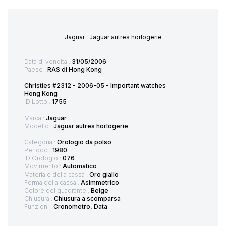
Jaguar : Jaguar autres horlogerie
Data di vendita :
31/05/2006
Paese :
RAS di Hong Kong
Christies #2312 - 2006-05 - Important watches
Hong Kong
ID Lotto :
1755
Marca :
Jaguar
Modello :
Jaguar autres horlogerie
Categoria :
Orologio da polso
Periodo :
1980
ID Orologio :
076
Movimento :
Automatico
Materiale della cassa :
Oro giallo
Forma della cassa :
Asimmetrico
Colore del quadrante :
Beige
Chiusura :
Chiusura a scomparsa
Funzioni :
Cronometro, Data