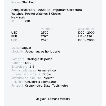
Paese :
Stati Uniti
Antiquorum #210 - 2008-12 - Important Collectors
Watches, Pocket Watches & Clocks
New York
ID Lotto :
238
Venduto:
Valutazione:
USD
2520
1000
-
2000
EUR
1797
713
-
1426
USD
2520
1000
-
2000
Marca :
Jaguar
Modello :
Jaguar autres horlogerie
Categoria :
Orologio da polso
Periodo :
1980
ID Orologio :
213
Forma della cassa :
Asimmetrico
Colore del quadrante :
Grigio
Materiale del cinturino :
*leath*
Chiusura :
Chiusura a scomparsa
Funzioni :
Cronometro, Data, Tachimetro
Jaguar- LeMans Victory