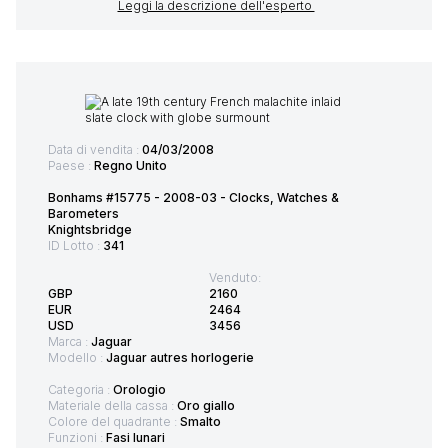
Leggi la descrizione dell'esperto
Data di vendita :
04/03/2008
Paese :
Regno Unito
Bonhams #15775 - 2008-03 - Clocks, Watches &
Barometers
Knightsbridge
ID Lotto :
341
Venduto:
GBP
2160
EUR
2464
USD
3456
Marca :
Jaguar
Modello :
Jaguar autres horlogerie
Categoria :
Orologio
Materiale della cassa :
Oro giallo
Colore del quadrante :
Smalto
Funzioni :
Fasi lunari