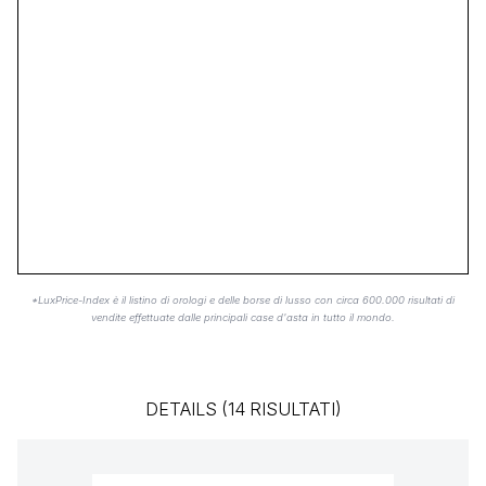
*LuxPrice-Index è il listino di orologi e delle borse di lusso con circa 600.000 risultati di
vendite effettuate dalle principali case d'asta in tutto il mondo.
DETAILS (14 RISULTATI)