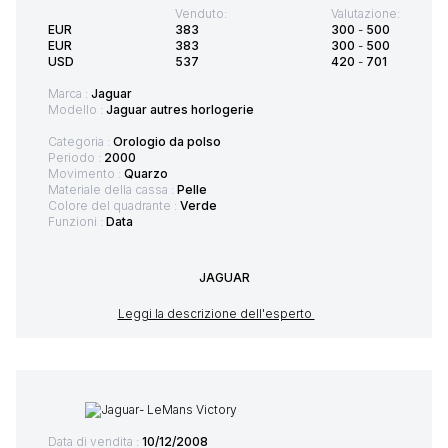
Venduto:
Valutazione:
EUR
383
300
-
500
EUR
383
300
-
500
USD
537
420
-
701
Marca :
Jaguar
Modello :
Jaguar autres horlogerie
Categoria :
Orologio da polso
Periodo :
2000
Movimento :
Quarzo
Materiale della cassa :
Pelle
Colore del quadrante :
Verde
Funzioni :
Data
JAGUAR
Leggi la descrizione dell'esperto
Data di vendita :
10/12/2008