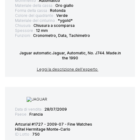
Movimento :
Automatico
Materiale della cassa :
Oro giallo
Forma della cassa :
Rotonda
Colore del quadrante :
Verde
Materiale del cinturino :
*ygold*
Chiusura :
Chiusura a scomparsa
Spessore :
12 mm
Funzioni :
Cronometro, Data, Tachimetro
Jaguar automatic.Jaguar, Automatic, No. J744. Made.in
the 1990
Leggi la descrizione dell'esperto
Data di vendita :
28/07/2009
Paese :
Francia
Artcurial #1727 - 2009-07 - Fine Watches
Hôtel Hermitage Monte-Carlo
ID Lotto :
750