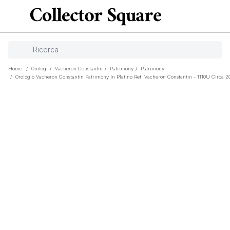
Home
/
Orologi
/
Vacheron Constantin
/
Patrimony
/
Patrimony
/
Orologio Vacheron Constantin Patrimony In Platino Ref: Vacheron Constantin - 1110U Circa 2