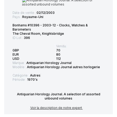
Date de vente :
02/12/2003
Pays :
Royaume-Uni
Bonhams #10396 - 2003-12 - Clocks, Watches &
Barometers
The Cheval Room, Knightsbridge
ID Lot :
396
Vendu:
GBP
70
EUR
80
USD
112
Marque :
Antiquarian Horology Journal
Modèle :
Antiquarian Horology Journal autres horlogerie
Catégorie :
Autres
Période :
1970's
Antiquarian Horology Journal. A selection of assorted
unbound volumes
Voir la description de notre expert