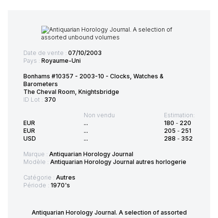
Date de vente :
07/10/2003
Pays :
Royaume-Uni
Bonhams #10357 - 2003-10 - Clocks, Watches &
Barometers
The Cheval Room, Knightsbridge
ID Lot :
370
Non vendu
Estimation:
EUR
...
180
-
220
EUR
...
205
-
251
USD
...
288
-
352
Marque :
Antiquarian Horology Journal
Modèle :
Antiquarian Horology Journal autres horlogerie
Catégorie :
Autres
Période :
1970's
Antiquarian Horology Journal. A selection of assorted