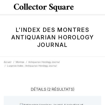
L'INDEX DES MONTRES
ANTIQUARIAN HOROLOGY
JOURNAL
Accueil
/
Montres
/
Antiquarian Horology Journal
/
Luxprice-Index : Antiquarian Horology Journal
DÉTAILS (2 RÉSULTATS)