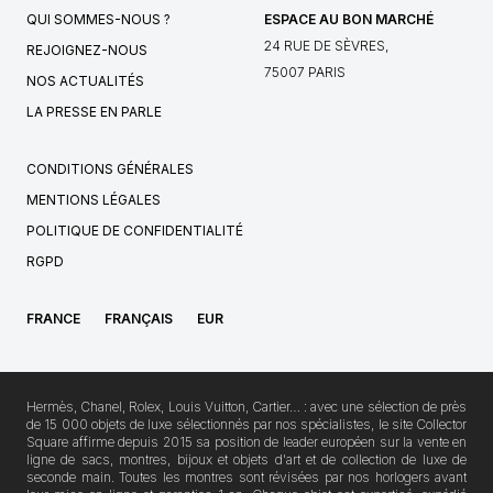
QUI SOMMES-NOUS ?
ESPACE AU BON MARCHÉ
24 RUE DE SÈVRES,
REJOIGNEZ-NOUS
75007 PARIS
NOS ACTUALITÉS
LA PRESSE EN PARLE
CONDITIONS GÉNÉRALES
MENTIONS LÉGALES
POLITIQUE DE CONFIDENTIALITÉ
RGPD
FRANCE
FRANÇAIS
EUR
Hermès, Chanel, Rolex, Louis Vuitton, Cartier… : avec une sélection de près
de 15 000 objets de luxe sélectionnés par nos spécialistes, le site Collector
Square affirme depuis 2015 sa position de leader européen sur la vente en
ligne de sacs, montres, bijoux et objets d'art et de collection de luxe de
seconde main. Toutes les montres sont révisées par nos horlogers avant