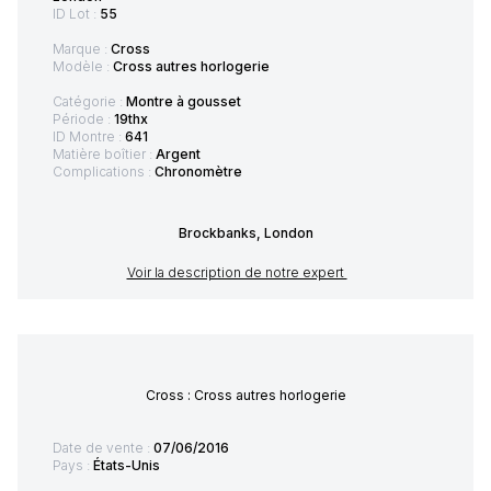
ID Lot :
55
Marque :
Cross
Modèle :
Cross autres horlogerie
Catégorie :
Montre à gousset
Période :
19thx
ID Montre :
641
Matière boîtier :
Argent
Complications :
Chronomètre
Brockbanks, London
Voir la description de notre expert
Cross : Cross autres horlogerie
Date de vente :
07/06/2016
Pays :
États-Unis