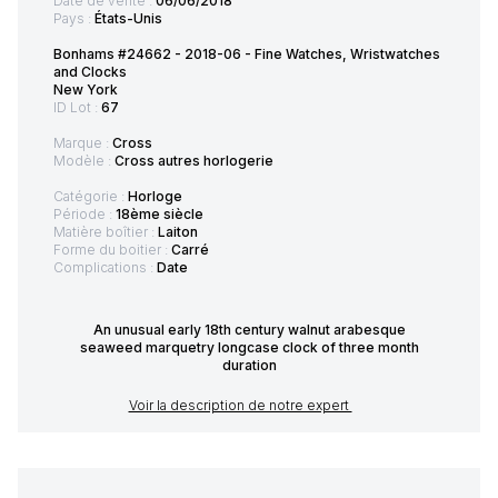
Date de vente :
06/06/2018
Pays :
États-Unis
Bonhams #24662 - 2018-06 - Fine Watches, Wristwatches
and Clocks
New York
ID Lot :
67
Marque :
Cross
Modèle :
Cross autres horlogerie
Catégorie :
Horloge
Période :
18ème siècle
Matière boîtier :
Laiton
Forme du boitier :
Carré
Complications :
Date
An unusual early 18th century walnut arabesque
seaweed marquetry longcase clock of three month
duration
Voir la description de notre expert