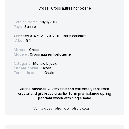
Cross : Cross autres horlogerie
Date de vente :
13/11/2017
Pays :
Suisse
Christies #14792 - 2017-11 - Rare Watches
ID Lot :
84
Marque :
Cross
Modèle :
Cross autres horlogerie
Catégorie :
Montre bijoux
Matière boîtier :
Laiton
Forme du boitier :
Ovale
Jean Rousseau. A very fine and extremely rare rock
crystal and gilt brass crucifix-form pre-balance spring
pendant watch with single hand
Voir la description de notre expert