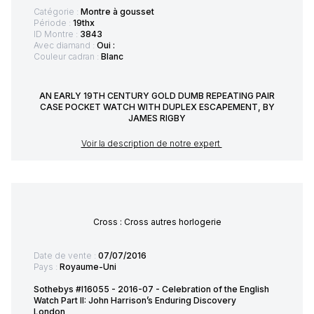
Catégorie :
Montre à gousset
Période :
19thx
ID Montre :
3843
Avec diamand :
Oui :
Couleur cadran :
Blanc
AN EARLY 19TH CENTURY GOLD DUMB REPEATING PAIR
CASE POCKET WATCH WITH DUPLEX ESCAPEMENT, BY
JAMES RIGBY
Voir la description de notre expert
Cross : Cross autres horlogerie
Date de vente :
07/07/2016
Pays :
Royaume-Uni
Sothebys #I16055 - 2016-07 - Celebration of the English
Watch Part II: John Harrison’s Enduring Discovery
London