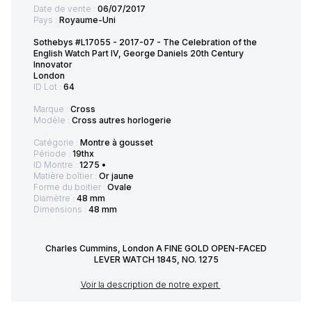
Date de vente :
06/07/2017
Pays :
Royaume-Uni
Sothebys #L17055 - 2017-07 - The Celebration of the
English Watch Part IV, George Daniels 20th Century
Innovator
London
ID Lot :
64
Marque :
Cross
Modèle :
Cross autres horlogerie
Catégorie :
Montre à gousset
Période :
19thx
ID Montre :
1275 •
Matière boîtier :
Or jaune
Forme du boitier :
Ovale
Diamètre :
48 mm
Dimensions :
48 mm
Charles Cummins, London A FINE GOLD OPEN-FACED
LEVER WATCH 1845, NO. 1275
Voir la description de notre expert