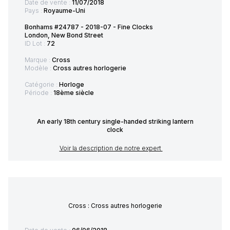
Date de vente :
11/07/2018
Pays :
Royaume-Uni
Bonhams #24787 - 2018-07 - Fine Clocks
London, New Bond Street
ID Lot :
72
Marque :
Cross
Modèle :
Cross autres horlogerie
Catégorie :
Horloge
Période :
18ème siècle
An early 18th century single-handed striking lantern
clock
Voir la description de notre expert
Cross : Cross autres horlogerie