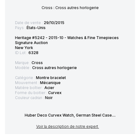
Cross : Cross autres horlogerie
Date de vente :
29/10/2015
Pays :
États-Unis
Heritage #5242 - 2015-10 - Watches & Fine Timepieces
Signature Auction
New York
ID Lot :
6328
Marque :
Cross
Modèle :
Cross autres horlogerie
Catégorie :
Montre bracelet
Mouvement :
Mécanique
Matière boîtier :
Acier
Forme du boitier :
Curvex
Couleur cadran :
Noir
Huber Deco Curvex Watch, German Steel Case....
Voir la description de notre expert