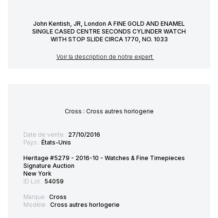
John Kentish, JR, London A FINE GOLD AND ENAMEL
SINGLE CASED CENTRE SECONDS CYLINDER WATCH
WITH STOP SLIDE CIRCA 1770, NO. 1033
Voir la description de notre expert
Cross : Cross autres horlogerie
Date de vente :
27/10/2016
Pays :
États-Unis
Heritage #5279 - 2016-10 - Watches & Fine Timepieces
Signature Auction
New York
ID Lot :
54059
Marque :
Cross
Modèle :
Cross autres horlogerie