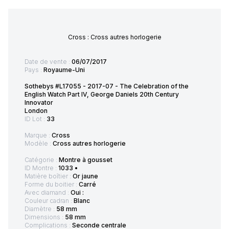
Cross : Cross autres horlogerie
Date de vente :
06/07/2017
Pays :
Royaume-Uni
Sothebys #L17055 - 2017-07 - The Celebration of the
English Watch Part IV, George Daniels 20th Century
Innovator
London
ID Lot :
33
Marque :
Cross
Modèle :
Cross autres horlogerie
Catégorie :
Montre à gousset
ID Montre :
1033 •
Matière boîtier :
Or jaune
Forme du boitier :
Carré
Avec diamand :
Oui :
Couleur cadran :
Blanc
Diamètre :
58 mm
Dimensions :
58 mm
Complications :
Seconde centrale