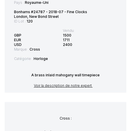
Pays :
Royaume-Uni
Bonhams #24787 - 2018-07 - Fine Clocks
London, New Bond Street
ID Lot :
120
Vendu:
GBP
1500
EUR
1711
USD
2400
Marque :
Cross
Catégorie :
Horloge
A brass inlaid mahogany wall timepiece
Voir la description de notre expert
Cross :