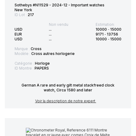
Sothebys #N11529 - 2024-12 - Important watches
New York
ID Lot :
217
Non vendu
Estimation:
USD
...
10000
-
15000
EUR
...
9171
-
13756
USD
...
10000
-
15000
Marque :
Cross
Modèle :
Cross autres horlogerie
Catégorie :
Horloge
ID Montre :
PAPERS
German A rare and early gilt metal stackfreed clock
watch, Circa 1580 and later
Voir la description de notre expert