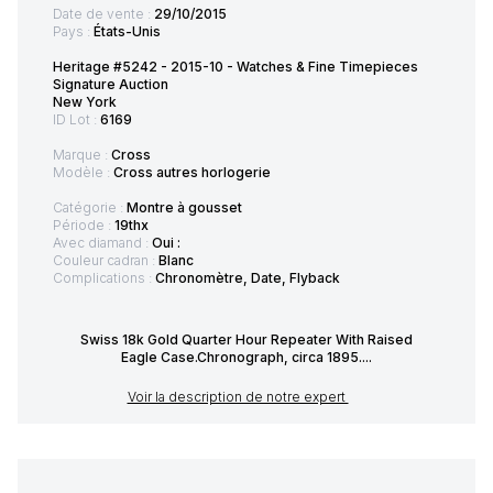
Date de vente :
29/10/2015
Pays :
États-Unis
Heritage #5242 - 2015-10 - Watches & Fine Timepieces
Signature Auction
New York
ID Lot :
6169
Marque :
Cross
Modèle :
Cross autres horlogerie
Catégorie :
Montre à gousset
Période :
19thx
Avec diamand :
Oui :
Couleur cadran :
Blanc
Complications :
Chronomètre, Date, Flyback
Swiss 18k Gold Quarter Hour Repeater With Raised
Eagle Case.Chronograph, circa 1895....
Voir la description de notre expert