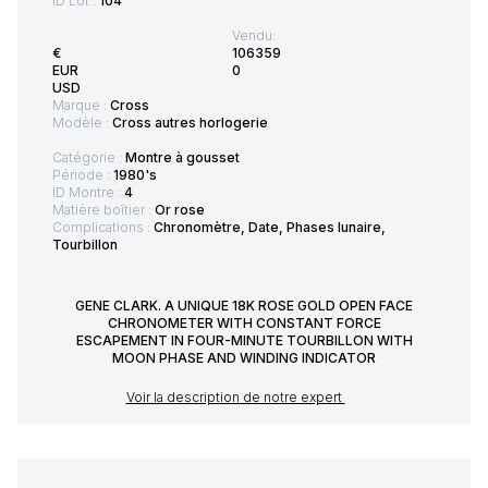
ID Lot :
104
Vendu:
€
106359
EUR
0
USD
Marque :
Cross
Modèle :
Cross autres horlogerie
Catégorie :
Montre à gousset
Période :
1980's
ID Montre :
4
Matière boîtier :
Or rose
Complications :
Chronomètre, Date, Phases lunaire,
Tourbillon
GENE CLARK. A UNIQUE 18K ROSE GOLD OPEN FACE
CHRONOMETER WITH CONSTANT FORCE
ESCAPEMENT IN FOUR-MINUTE TOURBILLON WITH
MOON PHASE AND WINDING INDICATOR
Voir la description de notre expert