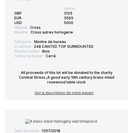
Vendu:
GBP
3125
EUR
3565
USD
5000
Marque :
Cross
Modèle :
Cross autres horlogerie
Catégorie :
Montre de bureau
ID Montre :
248 CANTED TOP SURMOUNTED
Matière boîtier :
Bois
Forme du boitier :
Carré
All proceeds of this lot will be donated to the charity
Combat Stress.;A good early 19th century brass-inlaid
rosewood table clock
Voir la description de notre expert
Date de vente :
11/07/2018