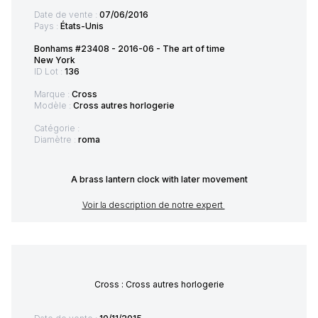
Date de vente :
07/06/2016
Pays :
États-Unis
Bonhams #23408 - 2016-06 - The art of time
New York
ID Lot :
136
Marque :
Cross
Modèle :
Cross autres horlogerie
Catégorie :
Diamètre :
roma
A brass lantern clock with later movement
Voir la description de notre expert
Cross : Cross autres horlogerie