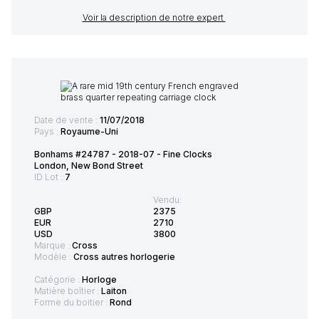
Voir la description de notre expert
Date de vente :
11/07/2018
Pays :
Royaume-Uni
Bonhams #24787 - 2018-07 - Fine Clocks
London, New Bond Street
ID Lot :
7
Vendu:
GBP
2375
EUR
2710
USD
3800
Marque :
Cross
Modèle :
Cross autres horlogerie
Catégorie :
Horloge
Matière boîtier :
Laiton
Forme du boitier :
Rond