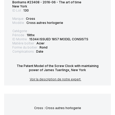
Bonhams #23408 - 2016-06 - The art of time
New York
ID Lot :
130
Marque :
Cross
Modèle :
Cross autres horlogerie
Catégorie :
Période :
19thx
ID Montre :
15344 ISSUED 1857 MODEL CONSISTS
Matière boîtier :
Acier
Forme du boitier :
Rond
Complications :
Date
The Patent Model of the Screw Clock with maintaining
power of James Tuerlingx, New York
Voir la description de notre expert
Cross : Cross autres horlogerie