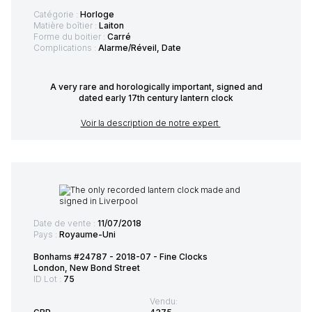
Catégorie :
Horloge
Matière boîtier :
Laiton
Forme du boitier :
Carré
Complications :
Alarme/Réveil, Date
A very rare and horologically important, signed and
dated early 17th century lantern clock
Voir la description de notre expert
Date de vente :
11/07/2018
Pays :
Royaume-Uni
Bonhams #24787 - 2018-07 - Fine Clocks
London, New Bond Street
ID Lot :
75
Vendu: