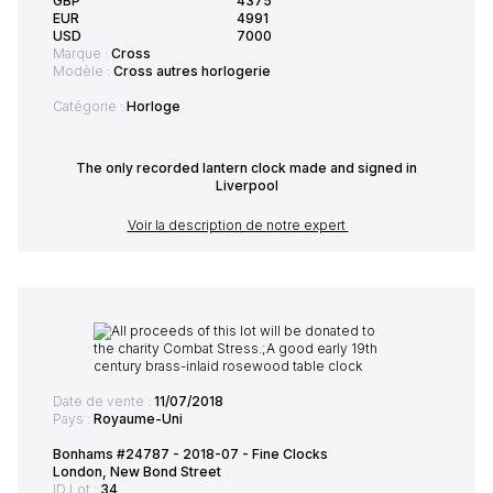
GBP
4375
EUR
4991
USD
7000
Marque :
Cross
Modèle :
Cross autres horlogerie
Catégorie :
Horloge
The only recorded lantern clock made and signed in
Liverpool
Voir la description de notre expert
Date de vente :
11/07/2018
Pays :
Royaume-Uni
Bonhams #24787 - 2018-07 - Fine Clocks
London, New Bond Street
ID Lot :
34