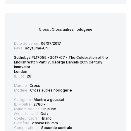
Cross : Cross autres horlogerie
Date de vente :
06/07/2017
Pays :
Royaume-Uni
Sothebys #L17055 - 2017-07 - The Celebration of the
English Watch Part IV, George Daniels 20th Century
Innovator
London
ID Lot :
26
Marque :
Cross
Modèle :
Cross autres horlogerie
Catégorie :
Montre à gousset
ID Montre :
2780 •
Matière boîtier :
Or jaune
Avec diamand :
Oui :
Couleur cadran :
Blanc
Diamètre :
ofcase139 mm
Complications :
Seconde centrale