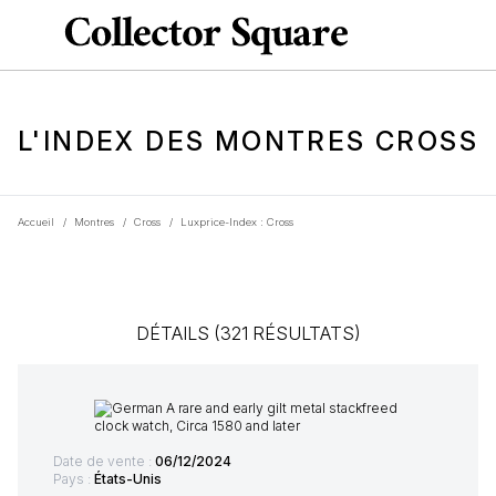
L'INDEX DES MONTRES CROSS
Accueil
/
Montres
/
Cross
/
Luxprice-Index : Cross
DÉTAILS (321 RÉSULTATS)
Date de vente :
06/12/2024
Pays :
États-Unis