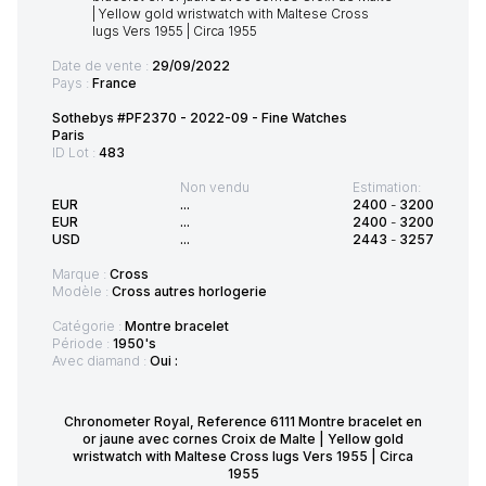
Date de vente :
29/09/2022
Pays :
France
Sothebys #PF2370 - 2022-09 - Fine Watches
Paris
ID Lot :
483
Non vendu
Estimation:
EUR
...
2400
-
3200
EUR
...
2400
-
3200
USD
...
2443
-
3257
Marque :
Cross
Modèle :
Cross autres horlogerie
Catégorie :
Montre bracelet
Période :
1950's
Avec diamand :
Oui :
Chronometer Royal, Reference 6111 Montre bracelet en
or jaune avec cornes Croix de Malte | Yellow gold
wristwatch with Maltese Cross lugs Vers 1955 | Circa
1955