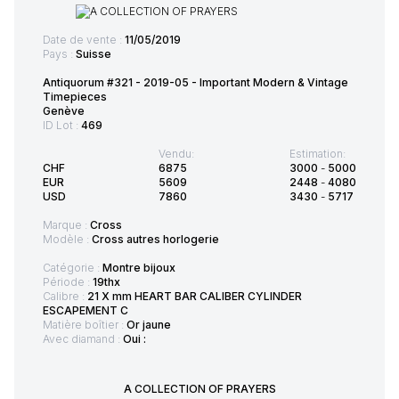
Date de vente :
11/05/2019
Pays :
Suisse
Antiquorum #321 - 2019-05 - Important Modern & Vintage
Timepieces
Genève
ID Lot :
469
Vendu:
Estimation:
CHF
6875
3000
-
5000
EUR
5609
2448
-
4080
USD
7860
3430
-
5717
Marque :
Cross
Modèle :
Cross autres horlogerie
Catégorie :
Montre bijoux
Période :
19thx
Calibre :
21 X mm HEART BAR CALIBER CYLINDER
ESCAPEMENT C
Matière boîtier :
Or jaune
Avec diamand :
Oui :
A COLLECTION OF PRAYERS