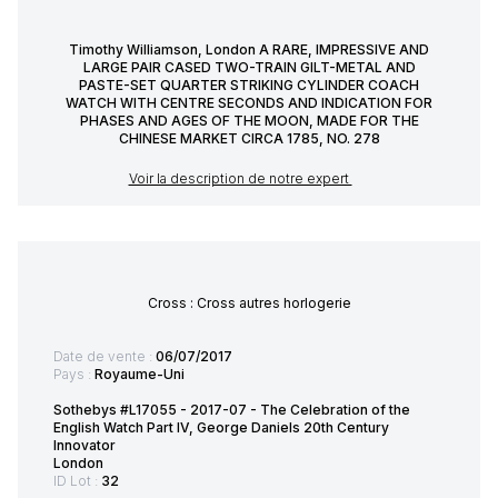
Timothy Williamson, London A RARE, IMPRESSIVE AND
LARGE PAIR CASED TWO-TRAIN GILT-METAL AND
PASTE-SET QUARTER STRIKING CYLINDER COACH
WATCH WITH CENTRE SECONDS AND INDICATION FOR
PHASES AND AGES OF THE MOON, MADE FOR THE
CHINESE MARKET CIRCA 1785, NO. 278
Voir la description de notre expert
Cross : Cross autres horlogerie
Date de vente :
06/07/2017
Pays :
Royaume-Uni
Sothebys #L17055 - 2017-07 - The Celebration of the
English Watch Part IV, George Daniels 20th Century
Innovator
London
ID Lot :
32