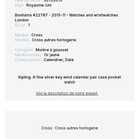
Date de vente :
10/11/2015
Pays :
Royaume-Uni
Bonhams #22787 - 2015-11 - Watches and wristwatches
London
ID Lot :
1
Marque :
Cross
Modèle :
Cross autres horlogerie
Catégorie :
Montre à gousset
Matière boîtier :
Or jaune
Complications :
Calendrier, Date
Kipling. A fine silver key wind calendar pair case pocket
watch
Voir la description de notre expert
Cross : Cross autres horlogerie