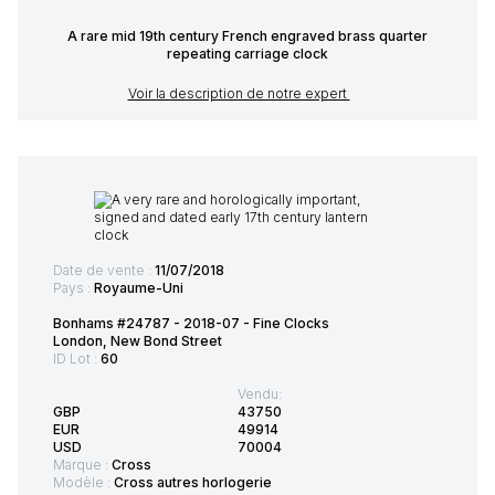
A rare mid 19th century French engraved brass quarter
repeating carriage clock
Voir la description de notre expert
Date de vente :
11/07/2018
Pays :
Royaume-Uni
Bonhams #24787 - 2018-07 - Fine Clocks
London, New Bond Street
ID Lot :
60
Vendu:
GBP
43750
EUR
49914
USD
70004
Marque :
Cross
Modèle :
Cross autres horlogerie