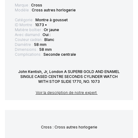
Marque :
Cross
Modèle :
Cross autres horlogerie
Catégorie :
Montre à gousset
ID Montre :
1073 •
Matière boîtier :
Or jaune
Avec diamand :
Oui :
Couleur cadran :
Blanc
Diamètre :
58 mm
Dimensions :
58 mm
Complications :
Seconde centrale
John Kentish, Jr, London A SUPERB GOLD AND ENAMEL
SINGLE CASED CENTRE SECONDS CYLINDER WATCH
WITH STOP SLIDE 1770, NO. 1073
Voir la description de notre expert
Cross : Cross autres horlogerie