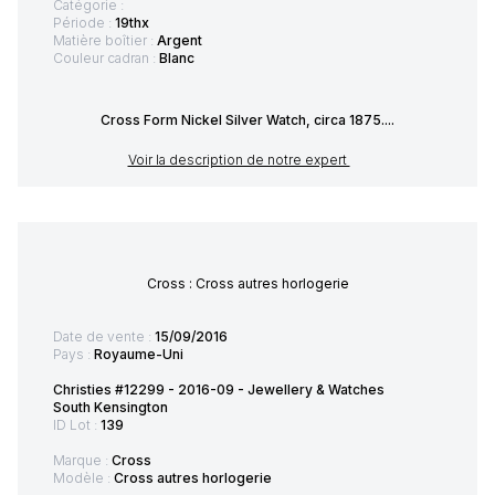
Catégorie :
Période :
19thx
Matière boîtier :
Argent
Couleur cadran :
Blanc
Cross Form Nickel Silver Watch, circa 1875....
Voir la description de notre expert
Cross : Cross autres horlogerie
Date de vente :
15/09/2016
Pays :
Royaume-Uni
Christies #12299 - 2016-09 - Jewellery & Watches
South Kensington
ID Lot :
139
Marque :
Cross
Modèle :
Cross autres horlogerie