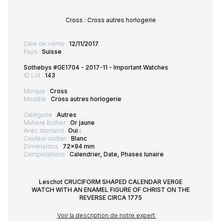
Cross : Cross autres horlogerie
Date de vente :
12/11/2017
Pays :
Suisse
Sothebys #GE1704 - 2017-11 - Important Watches
ID Lot :
143
Marque :
Cross
Modèle :
Cross autres horlogerie
Catégorie :
Autres
Matière boîtier :
Or jaune
Avec diamand :
Oui :
Couleur cadran :
Blanc
Dimensions :
72x94 mm
Complications :
Calendrier, Date, Phases lunaire
Leschot CRUCIFORM SHAPED CALENDAR VERGE
WATCH WITH AN ENAMEL FIGURE OF CHRIST ON THE
REVERSE CIRCA 1775
Voir la description de notre expert