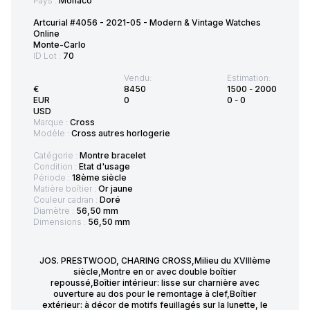
Pays :
Monaco
Artcurial #4056 - 2021-05 - Modern & Vintage Watches
Online
Monte-Carlo
ID Lot :
70
Vendu:
Estimation:
€
8450
1500
-
2000
EUR
0
0
-
0
USD
Marque :
Cross
Modèle :
Cross autres horlogerie
Catégorie :
Montre bracelet
Condition :
Etat d'usage
Période :
18ème siècle
Matière boîtier :
Or jaune
Couleur cadran :
Doré
Diamètre :
56,50 mm
Dimensions :
56,50 mm
JOS. PRESTWOOD, CHARING CROSS,Milieu du XVIIIème
siècle,Montre en or avec double boîtier
repoussé,Boîtier intérieur: lisse sur charnière avec
ouverture au dos pour le remontage à clef,Boîtier
extérieur: à décor de motifs feuillagés sur la lunette, le