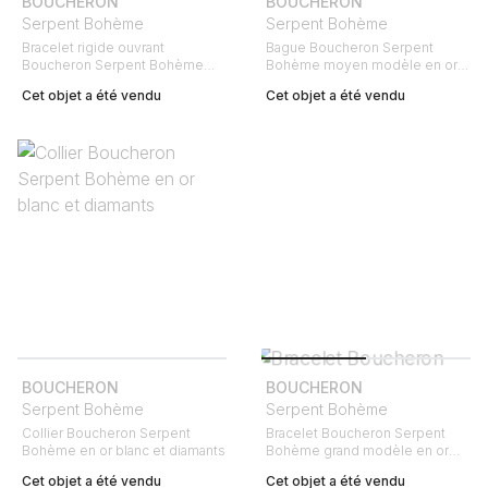
BOUCHERON
BOUCHERON
Serpent Bohème
Serpent Bohème
Bracelet rigide ouvrant
Bague Boucheron Serpent
Boucheron Serpent Bohème
Bohème moyen modèle en or
grand modèle en or jaune, or
jaune, platine et diamants
Cet objet a été vendu
Cet objet a été vendu
blanc et diamants
BOUCHERON
BOUCHERON
Serpent Bohème
Serpent Bohème
Collier Boucheron Serpent
Bracelet Boucheron Serpent
Bohème en or blanc et diamants
Bohème grand modèle en or
jaune et diamants
Cet objet a été vendu
Cet objet a été vendu