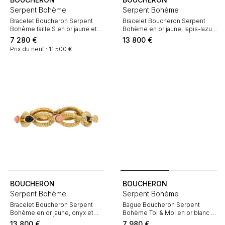
Serpent Bohème
Serpent Bohème
Bracelet Boucheron Serpent
Bracelet Boucheron Serpent
Bohème taille S en or jaune et
Bohème en or jaune, lapis-lazuli
diamants
et chrysoprase
7 280
€
13 800
€
Prix du neuf : 11 500 €
BOUCHERON
BOUCHERON
Serpent Bohème
Serpent Bohème
Bracelet Boucheron Serpent
Bague Boucheron Serpent
Bohème en or jaune, onyx et
Bohème Toi & Moi en or blanc et
corail
diamants
13 800
€
7 980
€