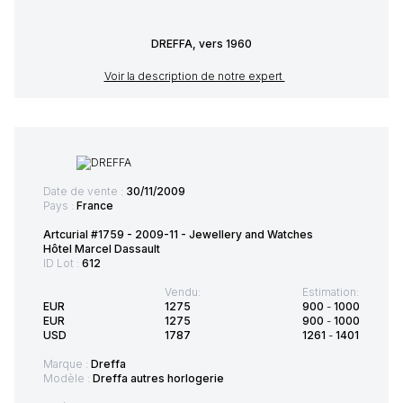
DREFFA, vers 1960
Voir la description de notre expert
Date de vente :
30/11/2009
Pays :
France
Artcurial #1759 - 2009-11 - Jewellery and Watches
Hôtel Marcel Dassault
ID Lot :
612
Vendu:
Estimation:
EUR
1275
900
-
1000
EUR
1275
900
-
1000
USD
1787
1261
-
1401
Marque :
Dreffa
Modèle :
Dreffa autres horlogerie