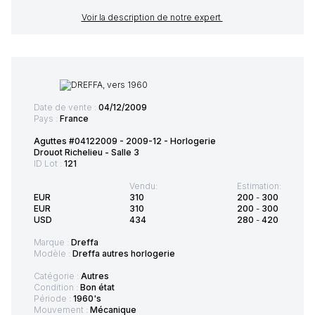
Voir la description de notre expert
Date de vente :
04/12/2009
Pays :
France
Aguttes #04122009 - 2009-12 - Horlogerie
Drouot Richelieu - Salle 3
ID Lot :
121
Vendu:
Estimation:
EUR
310
200
-
300
EUR
310
200
-
300
USD
434
280
-
420
Marque :
Dreffa
Modèle :
Dreffa autres horlogerie
Catégorie :
Autres
Condition :
Bon état
Période :
1960's
Mouvement :
Mécanique