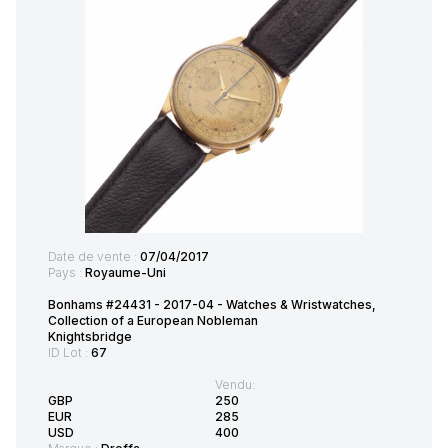
Date de vente :
07/04/2017
Pays :
Royaume-Uni
Bonhams #24431 - 2017-04 - Watches & Wristwatches,
Collection of a European Nobleman
Knightsbridge
ID Lot :
67
Vendu:
GBP
250
EUR
285
USD
400