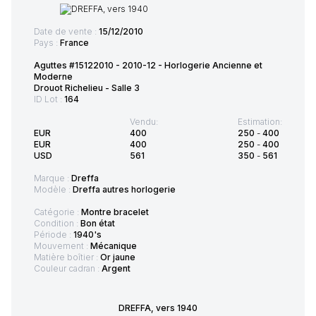
Date de vente :
15/12/2010
Pays :
France
Aguttes #15122010 - 2010-12 - Horlogerie Ancienne et
Moderne
Drouot Richelieu - Salle 3
ID Lot :
164
Vendu:
Estimation:
EUR
400
250
-
400
EUR
400
250
-
400
USD
561
350
-
561
Marque :
Dreffa
Modèle :
Dreffa autres horlogerie
Catégorie :
Montre bracelet
Condition :
Bon état
Période :
1940's
Mouvement :
Mécanique
Matière boîtier :
Or jaune
Couleur cadran :
Argent
DREFFA, vers 1940