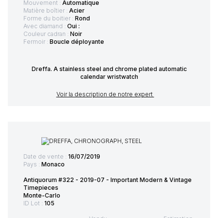
Mouvement :
Automatique
Matière boîtier :
Acier
Forme du boitier :
Rond
Avec diamand :
Oui :
Couleur cadran :
Noir
Fermoir :
Boucle déployante
Dreffa. A stainless steel and chrome plated automatic
calendar wristwatch
Voir la description de notre expert
Date de vente :
16/07/2019
Pays :
Monaco
Antiquorum #322 - 2019-07 - Important Modern & Vintage
Timepieces
Monte-Carlo
ID Lot :
105