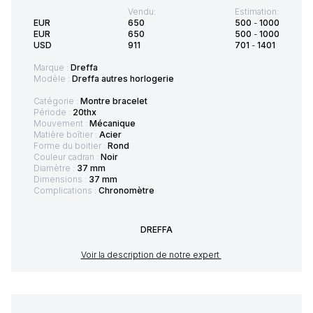
Vendu:
Estimation:
EUR
650
500
-
1000
EUR
650
500
-
1000
USD
911
701
-
1401
Marque :
Dreffa
Modèle :
Dreffa autres horlogerie
Catégorie :
Montre bracelet
Période :
20thx
Mouvement :
Mécanique
Matière boîtier :
Acier
Forme du boitier :
Rond
Couleur cadran :
Noir
Diamètre :
37 mm
Dimensions :
37 mm
Complications :
Chronomètre
DREFFA
Voir la description de notre expert