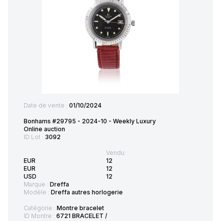
Date de vente :
01/10/2024
Bonhams #29795 - 2024-10 - Weekly Luxury
Online auction
ID Lot :
3092
Vendu:
EUR
12
EUR
12
USD
12
Marque :
Dreffa
Modèle :
Dreffa autres horlogerie
Catégorie :
Montre bracelet
ID Montre :
6721 BRACELET /