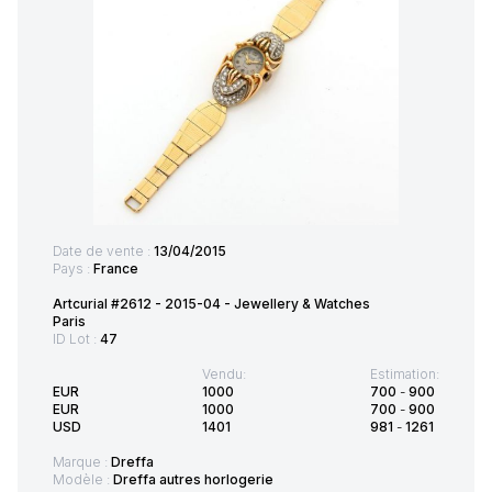
Date de vente :
13/04/2015
Pays :
France
Artcurial #2612 - 2015-04 - Jewellery & Watches
Paris
ID Lot :
47
Vendu:
Estimation:
EUR
1000
700
-
900
EUR
1000
700
-
900
USD
1401
981
-
1261
Marque :
Dreffa
Modèle :
Dreffa autres horlogerie