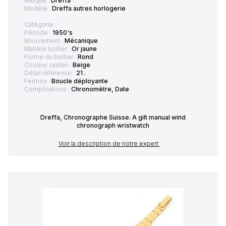
Marque :
Dreffa
Modèle :
Dreffa autres horlogerie
Catégorie :
Période :
1950's
Mouvement :
Mécanique
Matière boîtier :
Or jaune
Forme du boitier :
Rond
Couleur cadran :
Beige
Détail référence :
21 .
Fermoir :
Boucle déployante
Complications :
Chronomètre, Date
Dreffa, Chronographe Suisse. A gilt manual wind
chronograph wristwatch
Voir la description de notre expert