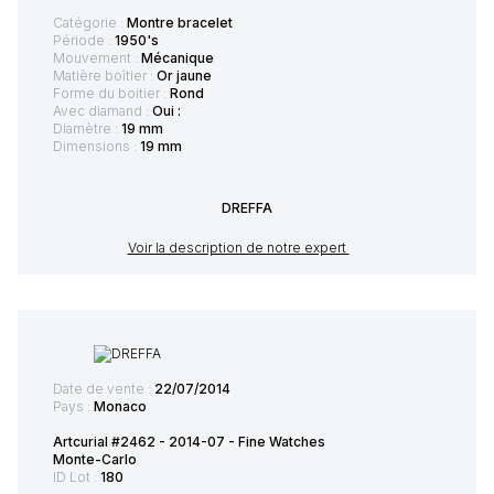
Catégorie :
Montre bracelet
Période :
1950's
Mouvement :
Mécanique
Matière boîtier :
Or jaune
Forme du boitier :
Rond
Avec diamand :
Oui :
Diamètre :
19 mm
Dimensions :
19 mm
DREFFA
Voir la description de notre expert
Date de vente :
22/07/2014
Pays :
Monaco
Artcurial #2462 - 2014-07 - Fine Watches
Monte-Carlo
ID Lot :
180