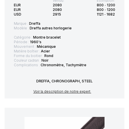
Vendu:
Estimation:
EUR
2080
800
-
1200
EUR
2080
800
-
1200
USD
2915
1121
-
1682
Marque :
Dreffa
Modèle :
Dreffa autres horlogerie
Catégorie :
Montre bracelet
Période :
1960's
Mouvement :
Mécanique
Matière boîtier :
Acier
Forme du boitier :
Rond
Couleur cadran :
Noir
Complications :
Chronomètre, Tachymètre
DREFFA, CHRONOGRAPH, STEEL
Voir la description de notre expert