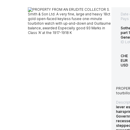
Date 
Pays 
Soth
part 1
Gene
ID Lo
CHE
EUR
USD
PROPERT
tourbill
Descript
lever es
hairspri
Governm
recesse
stepped