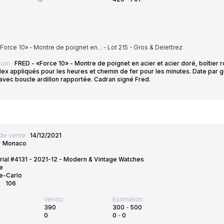
Force 10» - Montre de poignet en... - Lot 215 - Gros & Delettrez
ion :
FRED - «Force 10» - Montre de poignet en acier et acier doré, boîtier
dex appliqués pour les heures et chemin de fer pour les minutes. Date par g
avec boucle ardillon rapportée. Cadran signé Fred.
de vente :
14/12/2021
:
Monaco
rial #4131 - 2021-12 - Modern & Vintage Watches
e
e-Carlo
t :
106
Vendu:
Estimation:
390
300
-
500
0
0
-
0