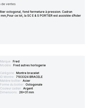
on de ventes
îtier octogonal, fond fermeture à pression. Cadran
6 mm,Pour ce lot, la SC E & S PORTIER est assistée d’Ader
Marque :
Fred
Modèle :
Fred autres horlogerie
Catégorie :
Montre bracelet
ID Montre :
7103324 BRACELE
Matière boîtier :
Acier
Forme du boitier :
Octogonale
Couleur cadran :
Argent
Dimensions :
26x31 mm