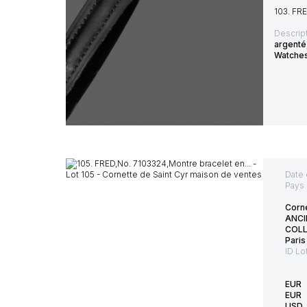
103. FRE
Descript
argenté,
Watches
Date 
Pays 
Corne
ANCI
COLL
Paris
ID Lo
EUR
EUR
USD