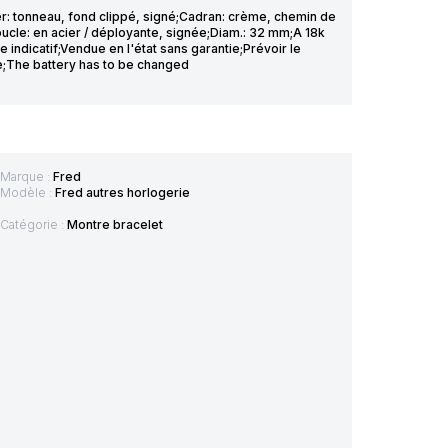
ier: tonneau, fond clippé, signé;Cadran: crème, chemin de
Boucle: en acier / déployante, signée;Diam.: 32 mm;A 18k
 indicatif;Vendue en l'état sans garantie;Prévoir le
ee;The battery has to be changed
Marque :
Fred
Modèle :
Fred autres horlogerie
Catégorie :
Montre bracelet