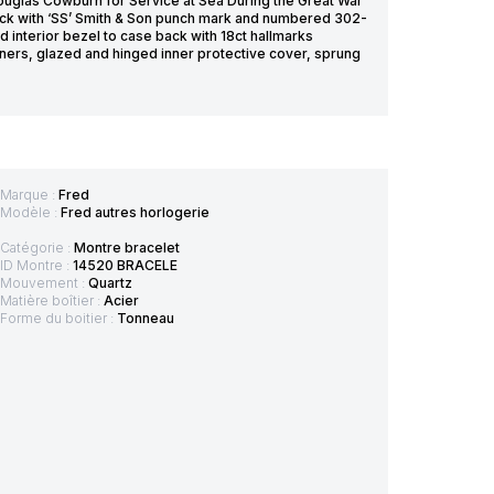
ouglas Cowburn for Service at Sea During the Great War
back with ‘SS’ Smith & Son punch mark and numbered 302-
 interior bezel to case back with 18ct hallmarks
ers, glazed and hinged inner protective cover, sprung
Marque :
Fred
Modèle :
Fred autres horlogerie
Catégorie :
Montre bracelet
ID Montre :
14520 BRACELE
Mouvement :
Quartz
Matière boîtier :
Acier
Forme du boitier :
Tonneau