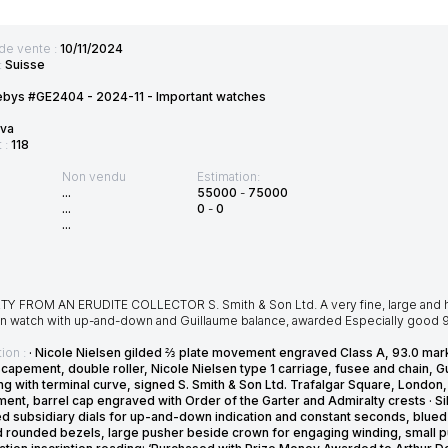
de vente :
10/11/2024
:
Suisse
ebys #GE2404 - 2024-11 - Important watches
va
t :
118
Non vendu
Estimation:
...
55000
-
75000
...
0
-
0
...
Y FROM AN ERUDITE COLLECTOR S. Smith & Son Ltd. A very fine, large and 
on watch with up-and-down and Guillaume balance, awarded Especially good 93 
ion :
· Nicole Nielsen gilded ⅔ plate movement engraved Class A, 93.0 mark
capement, double roller, Nicole Nielsen type 1 carriage, fusee and chain, 
ng with terminal curve, signed S. Smith & Son Ltd. Trafalgar Square, London,
ent, barrel cap engraved with Order of the Garter and Admiralty crests · Si
d subsidiary dials for up-and-down indication and constant seconds, blued
 rounded bezels, large pusher beside crown for engaging winding, small pus