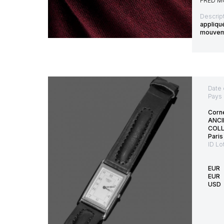
FRED M
Descript
appliqu
mouveme
Date 
Pays 
Corne
ANCI
COLL
Paris
ID Lo
EUR
EUR
USD