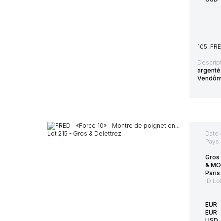
105. FRE
Descript
argenté
Vendôm
Date 
Pays 
Gros
& MO
Paris
ID Lo
EUR
EUR
USD