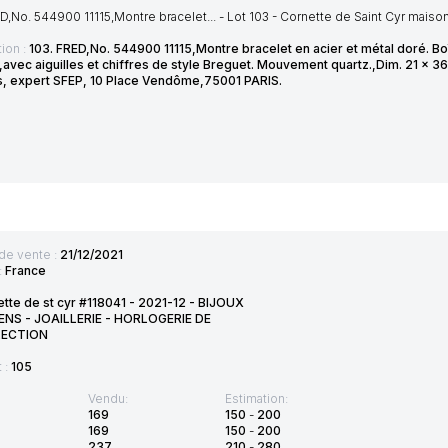
D,No. 544900 11115,Montre bracelet... - Lot 103 - Cornette de Saint Cyr mais
ion :
103. FRED,No. 544900 11115,Montre bracelet en acier et métal doré. Bo
avec aiguilles et chiffres de style Breguet. Mouvement quartz.,Dim. 21 x 3
, expert SFEP, 10 Place Vendôme,75001 PARIS.
de vente :
21/12/2021
:
France
tte de st cyr #118041 - 2021-12 - BIJOUX
ENS - JOAILLERIE - HORLOGERIE DE
ECTION
t :
105
Vendu:
Estimation:
169
150
-
200
169
150
-
200
237
210
-
280