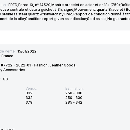
ion :
FRED;Force 10, n° 14520;Montre bracelet en acier et or 18k (750);Boît
tteuse centrale et date à guichet à 3h, signé;Mouvement: quartz;Bracelet / 
 stainless steel quartz wristwatch by Fred;Rapport de condition donné à titre
nt de la pile;Condition report given as indication;Sold as it is;No guarant
de vente :
15/01/2022
:
France
 #7722 - 2022-01 - Fashion, Leather Goods,
ry Accessories
t :
80
Vendu:
Estimation:
332
250
-
300
332
250
-
300
379
285
-
342