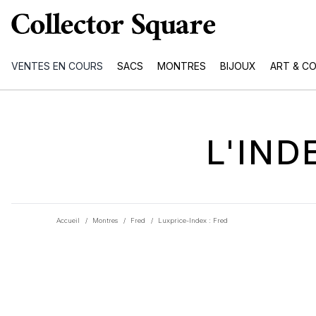
VENTES EN COURS
SACS
MONTRES
BIJOUX
ART & C
L'IN
Accueil
/
Montres
/
Fred
/
Luxprice-Index : Fred