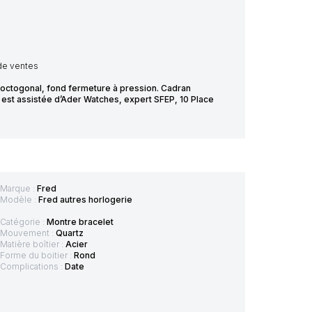
 de ventes
r octogonal, fond fermeture à pression. Cadran
 est assistée d’Ader Watches, expert SFEP, 10 Place
Marque :
Fred
Modèle :
Fred autres horlogerie
Catégorie :
Montre bracelet
Mouvement :
Quartz
Matière boîtier :
Acier
Forme du boitier :
Rond
Complications :
Date