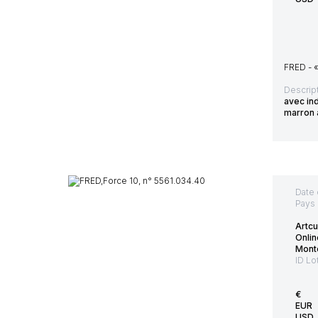
FRED - «
Descript
avec in
marron 
Date 
Pays 
Artcu
Onlin
Mont
ID Lo
€
EUR
USD