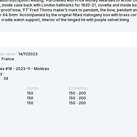
ation inscription reading: ‘Purchased with Prize Money Awarded to Arthur D
’, inside case back with London hallmarks for 1920-21, cuvette and inside 
f-proof bow, ‘FT’ Fred Thoms maker’s mark to pendant, the bow, pendant and
r 64.5mm Accompanied by the original fitted mahogany box with brass corn
radle watch support, interior of the hinged lid with purple velvet lining
de vente :
14/11/2023
:
France
es #18 - 2023-11 - Montres
ly
t :
34
Vendu:
Estimation:
150
150
-
200
150
150
-
200
150
150
-
200