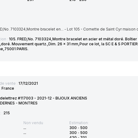
D,No. 7103324,Montre bracelet en... - Lot 105 - Cornette de Saint Cyr maison
ion :
105. FRED,No. 7103324,Montre bracelet en acier et métal doré. Boîtie
,doré. Mouvement quartz.,Dim. 26 x 31 mm,Pour ce lot, la SC E & S PORTIER
e,75001 PARIS.
de vente :
17/12/2021
:
France
 delettrez #117003 - 2021-12 - BIJOUX ANCIENS
DERNES - MONTRES
t :
215
Non vendu
Estimation:
...
300
-
500
...
300
-
500
...
420
-
701