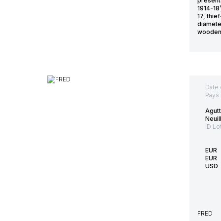
present
1914-18
17, thie
diamete
wooden c
Date 
Pays 
Agutt
Neuil
ID Lo
EUR
EUR
USD
FRED