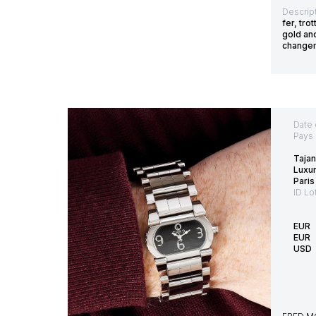
Descript
fer, tro
gold and
changeme
Date 
Pays 
Tajan
Luxu
Paris
ID Lo
EUR
EUR
USD