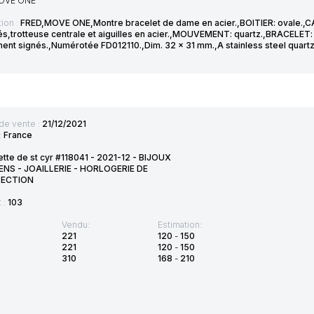
OVE ONE
ion :
FRED,MOVE ONE,Montre bracelet de dame en acier.,BOITIER: ovale.,CA
és,trotteuse centrale et aiguilles en acier.,MOUVEMENT: quartz.,BRACELET: 
nt signés.,Numérotée FD012110.,Dim. 32 x 31 mm.,A stainless steel quartz 
de vente :
21/12/2021
:
France
tte de st cyr #118041 - 2021-12 - BIJOUX
ENS - JOAILLERIE - HORLOGERIE DE
ECTION
t :
103
Vendu:
Estimation:
221
120
-
150
221
120
-
150
310
168
-
210