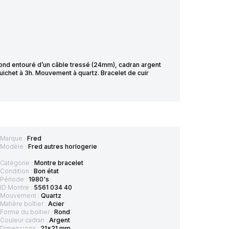
 rond entouré d’un câble tressé (24mm), cadran argent
uichet à 3h. Mouvement à quartz. Bracelet de cuir
Marque :
Fred
Modèle :
Fred autres horlogerie
Catégorie :
Montre bracelet
Condition :
Bon état
Période :
1980's
ID Montre :
5561 034 40
Mouvement :
Quartz
Matière boîtier :
Acier
Forme du boitier :
Rond
Couleur cadran :
Argent
Dimensions :
21x21 mm