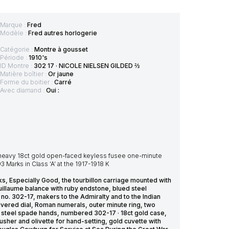
Marque :
Fred
Modèle :
Fred autres horlogerie
Catégorie :
Montre à gousset
Période :
1910's
ID Montre :
302 17 · NICOLE NIELSEN GILDED ⅔
Matière boîtier :
Or jaune
Forme du boitier :
Carré
Avec diamand :
Oui :
heavy 18ct gold open-faced keyless fusee one-minute
Marks in Class ‘A’ at the 1917-1918 K
s, Especially Good, the tourbillon carriage mounted with
Guillaume balance with ruby endstone, blued steel
 no. 302-17, makers to the Admiralty and to the Indian
lvered dial, Roman numerals, outer minute ring, two
 steel spade hands, numbered 302-17 · 18ct gold case,
her and olivette for hand-setting, gold cuvette with