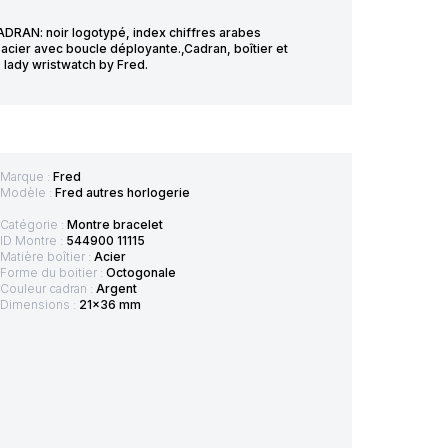
DRAN: noir logotypé, index chiffres arabes
acier avec boucle déployante.,Cadran, boîtier et
lady wristwatch by Fred.
Marque :
Fred
Modèle :
Fred autres horlogerie
Catégorie :
Montre bracelet
ID Montre :
544900 11115
Matière boîtier :
Acier
Forme du boitier :
Octogonale
Couleur cadran :
Argent
Dimensions :
21x36 mm