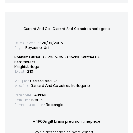
Garrard And Co : Garrard And Co autres horlogerie
Date de vente :
20/09/2005
Pays :
Royaume-Uni
Bonhams #11800 - 2005-09 - Clocks, Watches &
Barometers
Knightsbridge
ID Lot :
210
Marque :
Garrard And Co
Modèle :
Garrard And Co autres horlogerie
Catégorie :
Autres
Période :
1960's
Forme du boitier :
Rectangle
A 1960s gilt brass precision timepiece
Voir la description de notre expert