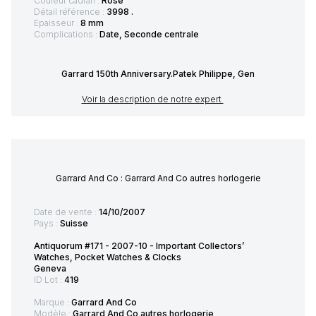
Couleur cadran :
Rose
Détail référence :
3998 .
Epaisseur :
8 mm
Complications :
Date, Seconde centrale
Garrard 150th Anniversary.Patek Philippe, Gen
Voir la description de notre expert
Garrard And Co : Garrard And Co autres horlogerie
Date de vente :
14/10/2007
Pays :
Suisse
Antiquorum #171 - 2007-10 - Important Collectors’
Watches, Pocket Watches & Clocks
Geneva
ID Lot :
419
Marque :
Garrard And Co
Modèle :
Garrard And Co autres horlogerie