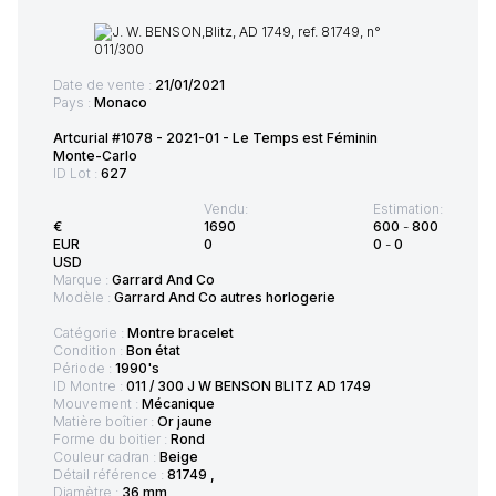
Date de vente :
21/01/2021
Pays :
Monaco
Artcurial #1078 - 2021-01 - Le Temps est Féminin
Monte-Carlo
ID Lot :
627
Vendu:
Estimation:
€
1690
600
-
800
EUR
0
0
-
0
USD
Marque :
Garrard And Co
Modèle :
Garrard And Co autres horlogerie
Catégorie :
Montre bracelet
Condition :
Bon état
Période :
1990's
ID Montre :
011 / 300 J W BENSON BLITZ AD 1749
Mouvement :
Mécanique
Matière boîtier :
Or jaune
Forme du boitier :
Rond
Couleur cadran :
Beige
Détail référence :
81749 ,
Diamètre :
36 mm