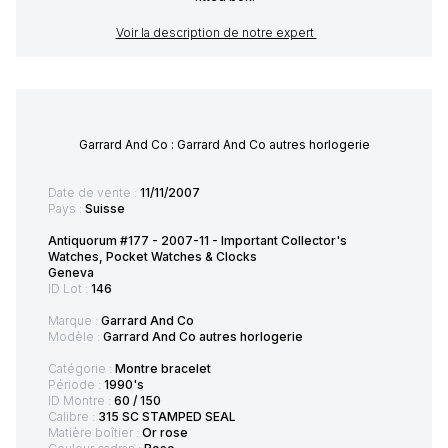
Voir la description de notre expert
Garrard And Co : Garrard And Co autres horlogerie
Date de vente :
11/11/2007
Pays :
Suisse
Antiquorum #177 - 2007-11 - Important Collector's
Watches, Pocket Watches & Clocks
Geneva
ID Lot :
146
Marque :
Garrard And Co
Modèle :
Garrard And Co autres horlogerie
Catégorie :
Montre bracelet
Période :
1990's
ID Montre :
60 / 150
Calibre :
315 SC STAMPED SEAL
Matière boîtier :
Or rose