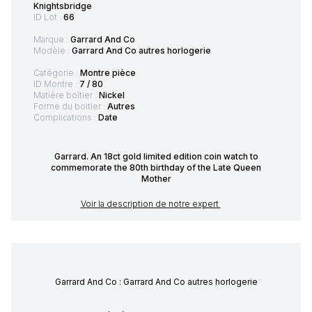
Knightsbridge
ID Lot :
66
Marque :
Garrard And Co
Modèle :
Garrard And Co autres horlogerie
Catégorie :
Montre pièce
ID Montre :
7 / 80
Matière boîtier :
Nickel
Forme du boitier :
Autres
Complications :
Date
Garrard. An 18ct gold limited edition coin watch to
commemorate the 80th birthday of the Late Queen
Mother
Voir la description de notre expert
Garrard And Co : Garrard And Co autres horlogerie