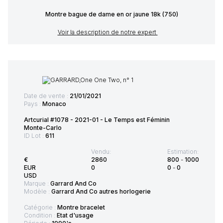
Montre bague de dame en or jaune 18k (750)
Voir la description de notre expert
Date de vente :
21/01/2021
Pays :
Monaco
Artcurial #1078 - 2021-01 - Le Temps est Féminin
Monte-Carlo
ID Lot :
611
Vendu:
Estimation:
€
2860
800
-
1000
EUR
0
0
-
0
USD
Marque :
Garrard And Co
Modèle :
Garrard And Co autres horlogerie
Catégorie :
Montre bracelet
Condition :
Etat d'usage