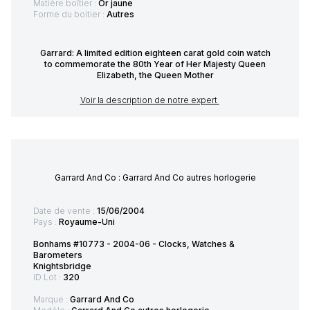
Matière boîtier :
Or jaune
Forme du boitier :
Autres
Garrard: A limited edition eighteen carat gold coin watch
to commemorate the 80th Year of Her Majesty Queen
Elizabeth, the Queen Mother
Voir la description de notre expert
Garrard And Co : Garrard And Co autres horlogerie
Date de vente :
15/06/2004
Pays :
Royaume-Uni
Bonhams #10773 - 2004-06 - Clocks, Watches &
Barometers
Knightsbridge
ID Lot :
320
Marque :
Garrard And Co