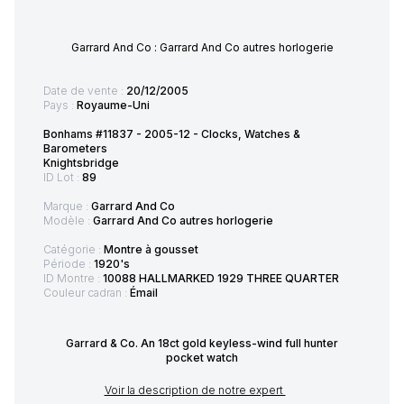
Garrard And Co : Garrard And Co autres horlogerie
Date de vente :
20/12/2005
Pays :
Royaume-Uni
Bonhams #11837 - 2005-12 - Clocks, Watches &
Barometers
Knightsbridge
ID Lot :
89
Marque :
Garrard And Co
Modèle :
Garrard And Co autres horlogerie
Catégorie :
Montre à gousset
Période :
1920's
ID Montre :
10088 HALLMARKED 1929 THREE QUARTER
Couleur cadran :
Émail
Garrard & Co. An 18ct gold keyless-wind full hunter
pocket watch
Voir la description de notre expert