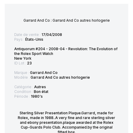
Garrard And Co : Garrard And Co autres horlogerie
Date de vente :
17/04/2008
Pays :
États-Unis
Antiquorum #204 - 2008-04 - Revolution: The Evolution of
the Rolex Sport Watch
New York
ID Lot :
23
Marque :
Garrard And Co
Modèle :
Garrard And Co autres horlogerie
Catégorie :
Autres
Condition :
Bon état
Période :
1980's
Sterling Silver Presentation Plaque.Garrard, made for
Rolex, made in 1988..A very fine and rare sterling silver
and ebony presentation.plaque awarded at the Rolex
Cup-Guards Polo Club. Accompanied.by the original
fitted box.