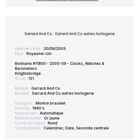
Garrard And Co : Garrard And Co autres horlogerie
Date de vente :
20/09/2005
Pays :
Royaume-Uni
Bonhams #11800 - 2005-09 - Clocks, Watches &
Barometers
Knightsbridge
ID Lot :
121
Marque :
Garrard And Co
Modèle :
Garrard And Co autres horlogerie
Catégorie :
Montre bracelet
Période :
1960's
Mouvement :
Automatique
Matière boîtier :
Or jaune
Forme du boitier :
Rond
Complications :
Calendrier, Date, Seconde centrale