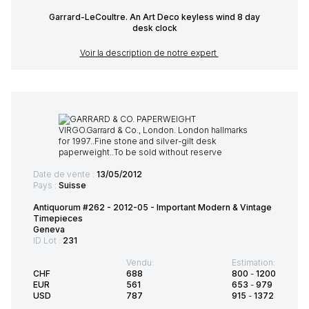
Garrard-LeCoultre. An Art Deco keyless wind 8 day
desk clock
Voir la description de notre expert
Date de vente :
13/05/2012
Pays :
Suisse
Antiquorum #262 - 2012-05 - Important Modern & Vintage
Timepieces
Geneva
ID Lot :
231
Vendu:
Estimation:
CHF
688
800
-
1200
EUR
561
653
-
979
USD
787
915
-
1372