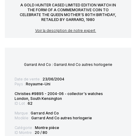
A GOLD HUNTER CASED LIMITED EDITION WATCH IN
THE FORM OF A COMMEMORATIVE COIN TO
CELEBRATE THE QUEEN MOTHER'S 80TH BIRTHDAY,
RETAILED BY GARRARD, 1980
Voir la description de notre expert
Garrard And Co : Garrard And Co autres horlogerie
Date de vente :
23/06/2004
Pays :
Royaume-Uni
Christies #9895 - 2004-06 - collector's watches
London, South Kensington
ID Lot :
62
Marque :
Garrard And Co
Modèle :
Garrard And Co autres horlogerie
Catégorie :
Montre pièce
ID Montre :
20 / 80