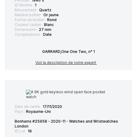
Période :
1990's
ID Montre :
1
Mouvement :
Quartz
Matière boîtier :
Or jaune
Forme du boitier :
Rond
Couleur cadran :
Blanc
Dimensions :
27 mm
Complications :
Date
GARRARD,One One Two, n° 1
Voir la description de notre expert
Date de vente :
17/11/2020
Pays :
Royaume-Uni
Bonhams #25958 - 2020-11 - Watches and Wristwatches
London
ID Lot :
16