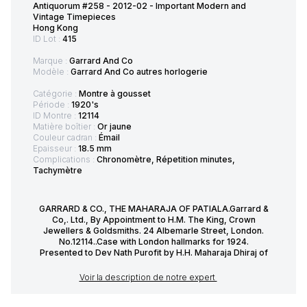
Antiquorum #258 - 2012-02 - Important Modern and
Vintage Timepieces
Hong Kong
ID Lot :
415
Marque :
Garrard And Co
Modèle :
Garrard And Co autres horlogerie
Catégorie :
Montre à gousset
Période :
1920's
ID Montre :
12114
Matière boîtier :
Or jaune
Couleur cadran :
Émail
Epaisseur :
18.5 mm
Complications :
Chronomètre, Répetition minutes,
Tachymètre
GARRARD & CO., THE MAHARAJA OF PATIALA.Garrard &
Co,. Ltd., By Appointment to H.M. The King, Crown
Jewellers & Goldsmiths. 24 Albemarle Street, London.
No.12114..Case with London hallmarks for 1924.
Presented to Dev Nath Purofit by H.H. Maharaja Dhiraj of
Voir la description de notre expert