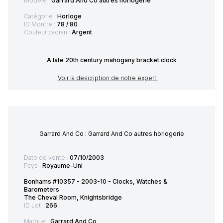
Modèle :
Garrard And Co autres horlogerie
Catégorie :
Horloge
ID Montre :
78 / 80
Couleur cadran :
Argent
A late 20th century mahogany bracket clock
Voir la description de notre expert
Garrard And Co : Garrard And Co autres horlogerie
Date de vente :
07/10/2003
Pays :
Royaume-Uni
Bonhams #10357 - 2003-10 - Clocks, Watches &
Barometers
The Cheval Room, Knightsbridge
ID Lot :
266
Marque :
Garrard And Co