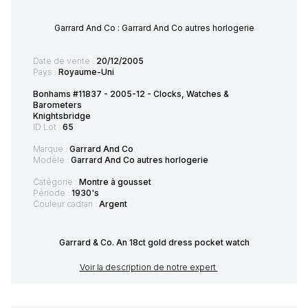
Garrard And Co : Garrard And Co autres horlogerie
Date de vente :
20/12/2005
Pays :
Royaume-Uni
Bonhams #11837 - 2005-12 - Clocks, Watches &
Barometers
Knightsbridge
ID Lot :
65
Marque :
Garrard And Co
Modèle :
Garrard And Co autres horlogerie
Catégorie :
Montre à gousset
Période :
1930's
Couleur cadran :
Argent
Garrard & Co. An 18ct gold dress pocket watch
Voir la description de notre expert