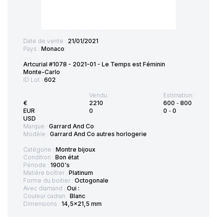
Date de vente :
21/01/2021
Pays :
Monaco
Artcurial #1078 - 2021-01 - Le Temps est Féminin
Monte-Carlo
ID Lot :
602
Vendu:
Estimation:
€
2210
600
-
800
EUR
0
0
-
0
USD
Marque :
Garrard And Co
Modèle :
Garrard And Co autres horlogerie
Catégorie :
Montre bijoux
Condition :
Bon état
Période :
1900's
Matière boîtier :
Platinum
Forme du boitier :
Octogonale
Avec diamand :
Oui :
Couleur cadran :
Blanc
Dimensions :
14,5x21,5 mm