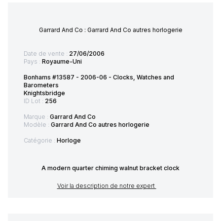
Garrard And Co : Garrard And Co autres horlogerie
Date de vente :
27/06/2006
Pays :
Royaume-Uni
Bonhams #13587 - 2006-06 - Clocks, Watches and
Barometers
Knightsbridge
ID Lot :
256
Marque :
Garrard And Co
Modèle :
Garrard And Co autres horlogerie
Catégorie :
Horloge
A modern quarter chiming walnut bracket clock
Voir la description de notre expert