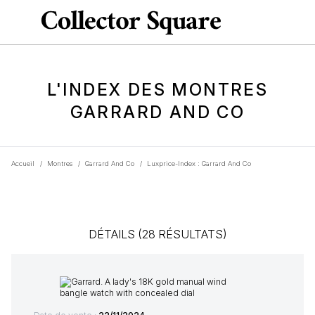
L'INDEX DES MONTRES
GARRARD AND CO
Accueil
/
Montres
/
Garrard And Co
/
Luxprice-Index : Garrard And Co
DÉTAILS (28 RÉSULTATS)