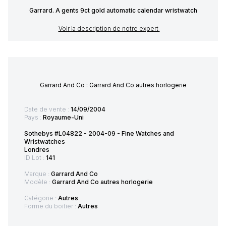
Garrard. A gents 9ct gold automatic calendar wristwatch
Voir la description de notre expert
Garrard And Co : Garrard And Co autres horlogerie
Date de vente :
14/09/2004
Pays :
Royaume-Uni
Sothebys #L04822 - 2004-09 - Fine Watches and
Wristwatches
Londres
ID Lot :
141
Marque :
Garrard And Co
Modèle :
Garrard And Co autres horlogerie
Catégorie :
Autres
Forme du boitier :
Autres