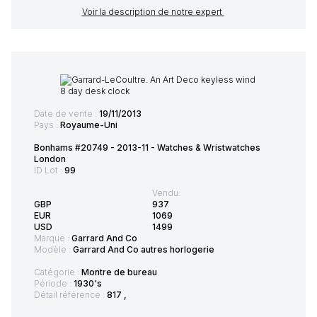
Voir la description de notre expert
Date de vente :
19/11/2013
Pays :
Royaume-Uni
Bonhams #20749 - 2013-11 - Watches & Wristwatches
London
ID Lot :
99
Vendu:
GBP
937
EUR
1069
USD
1499
Marque :
Garrard And Co
Modèle :
Garrard And Co autres horlogerie
Catégorie :
Montre de bureau
Période :
1930's
Détail référence :
817 ,