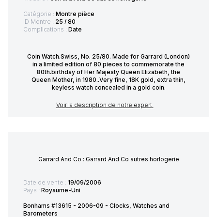
Catégorie :
Montre pièce
ID Montre :
25 / 80
Complications :
Date
Coin Watch.Swiss, No. 25/80. Made for Garrard (London)
in a limited edition of 80 pieces to commemorate the
80th.birthday of Her Majesty Queen Elizabeth, the
Queen Mother, in 1980..Very fine, 18K gold, extra thin,
keyless watch concealed in a gold coin.
Voir la description de notre expert
Garrard And Co : Garrard And Co autres horlogerie
Date de vente :
19/09/2006
Pays :
Royaume-Uni
Bonhams #13615 - 2006-09 - Clocks, Watches and
Barometers