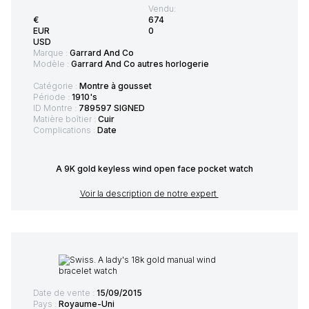
Vendu:
€
674
EUR
0
USD
Marque :
Garrard And Co
Modèle :
Garrard And Co autres horlogerie
Catégorie :
Montre à gousset
Période :
1910's
ID Montre :
789597 SIGNED
Matière boîtier :
Cuir
Complications :
Date
A 9K gold keyless wind open face pocket watch
Voir la description de notre expert
Date de vente :
15/09/2015
Pays :
Royaume-Uni