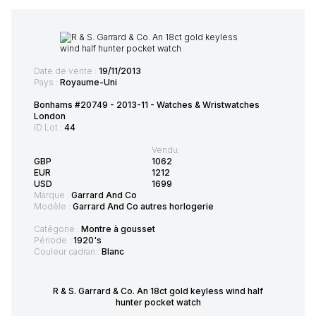
Date de vente :
19/11/2013
Pays :
Royaume-Uni
Bonhams #20749 - 2013-11 - Watches & Wristwatches
London
ID Lot :
44
Vendu:
GBP
1062
EUR
1212
USD
1699
Marque :
Garrard And Co
Modèle :
Garrard And Co autres horlogerie
Catégorie :
Montre à gousset
Période :
1920's
Couleur cadran :
Blanc
R & S. Garrard & Co. An 18ct gold keyless wind half
hunter pocket watch