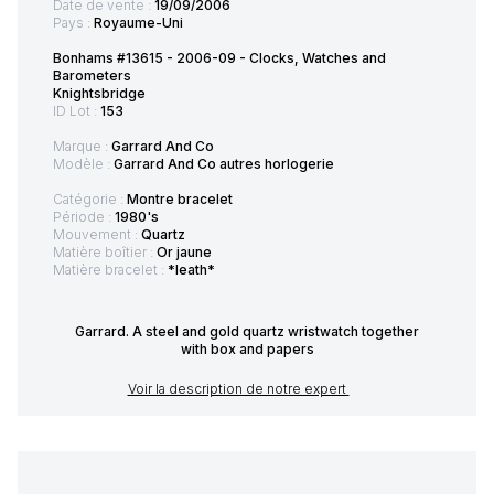
Date de vente :
19/09/2006
Pays :
Royaume-Uni
Bonhams #13615 - 2006-09 - Clocks, Watches and
Barometers
Knightsbridge
ID Lot :
153
Marque :
Garrard And Co
Modèle :
Garrard And Co autres horlogerie
Catégorie :
Montre bracelet
Période :
1980's
Mouvement :
Quartz
Matière boîtier :
Or jaune
Matière bracelet :
*leath*
Garrard. A steel and gold quartz wristwatch together
with box and papers
Voir la description de notre expert