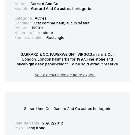
Marque :
Garrard And Co
Modèle :
Garrard And Co autres horlogerie
Catégorie :
Autres
Condition :
Etat comme neuf, aucun défaut
Période :
1990's
Matière boîtier :
stone
Forme du boitier :
Rectangle
GARRARD & CO. PAPERWEIGHT VIRGO.Garrard & Co.,
London. London hallmarks for 1997..Fine stone and
silver-gilt desk paperweight..To be sold without reserve
Voir la description de notre expert
Garrard And Co : Garrard And Co autres horlogerie
Date de vente :
26/02/2012
Pays :
Hong Kong