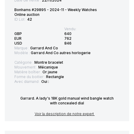
Date de vente :
22/11/2024
Bonhams #29895 - 2024-11 - Weekly Watches
Online auction
ID Lot :
42
Vendu:
GBP
640
EUR
762
USD
846
Marque :
Garrard And Co
Modèle :
Garrard And Co autres horlogerie
Catégorie :
Montre bracelet
Mouvement :
Mécanique
Matière boîtier :
Or jaune
Forme du boitier :
Rectangle
Avec diamand :
Oui :
Garrard. A lady's 18K gold manual wind bangle watch
with concealed dial
Voir la description de notre expert