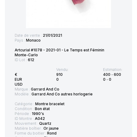
Date de vente :
21/01/2021
Pays :
Monaco
Artcurial #1078 - 2021-01 - Le Temps est Féminin
Monte-Carlo
ID Lot :
612
Vendu:
Estimation:
€
910
400
-
600
EUR
0
0
-
0
USD
Marque :
Garrard And Co
Modèle :
Garrard And Co autres horlogerie
Catégorie :
Montre bracelet
Condition :
Bon état
Période :
1990's
ID Montre :
A042
Mouvement :
Quartz
Matière boîtier :
Or jaune
Forme du boitier :
Rond