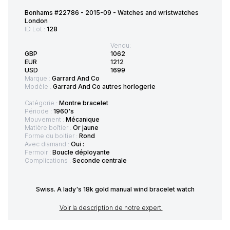
Bonhams #22786 - 2015-09 - Watches and wristwatches
London
ID Lot :
128
Vendu:
GBP
1062
EUR
1212
USD
1699
Marque :
Garrard And Co
Modèle :
Garrard And Co autres horlogerie
Catégorie :
Montre bracelet
Période :
1960's
Mouvement :
Mécanique
Matière boîtier :
Or jaune
Forme du boitier :
Rond
Avec diamand :
Oui :
Fermoir :
Boucle déployante
Complications :
Seconde centrale
Swiss. A lady's 18k gold manual wind bracelet watch
Voir la description de notre expert