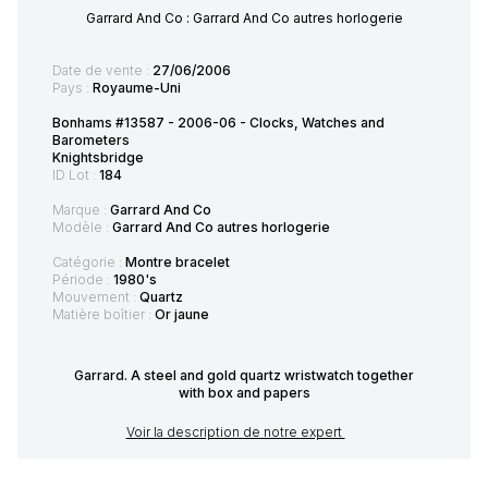
Garrard And Co : Garrard And Co autres horlogerie
Date de vente :
27/06/2006
Pays :
Royaume-Uni
Bonhams #13587 - 2006-06 - Clocks, Watches and
Barometers
Knightsbridge
ID Lot :
184
Marque :
Garrard And Co
Modèle :
Garrard And Co autres horlogerie
Catégorie :
Montre bracelet
Période :
1980's
Mouvement :
Quartz
Matière boîtier :
Or jaune
Garrard. A steel and gold quartz wristwatch together
with box and papers
Voir la description de notre expert