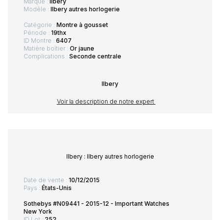
Marque :
Ilbery
Modèle :
Ilbery autres horlogerie
Catégorie :
Montre à gousset
Période :
19thx
ID Montre :
6407
Matière boîtier :
Or jaune
Complications :
Seconde centrale
Ilbery
Voir la description de notre expert
Ilbery : Ilbery autres horlogerie
Date de vente :
10/12/2015
Pays :
États-Unis
Sothebys #N09441 - 2015-12 - Important Watches
New York
ID Lot :
252