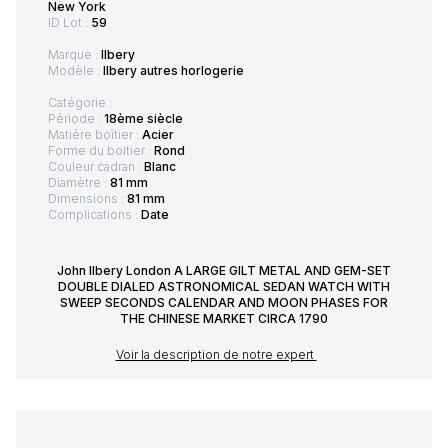
New York
ID Lot :
59
Marque :
Ilbery
Modèle :
Ilbery autres horlogerie
Catégorie :
Période :
18ème siècle
Matière boîtier :
Acier
Forme du boitier :
Rond
Couleur cadran :
Blanc
Diamètre :
81 mm
Dimensions :
81 mm
Complications :
Date
John Ilbery London A LARGE GILT METAL AND GEM-SET
DOUBLE DIALED ASTRONOMICAL SEDAN WATCH WITH
SWEEP SECONDS CALENDAR AND MOON PHASES FOR
THE CHINESE MARKET CIRCA 1790
Voir la description de notre expert