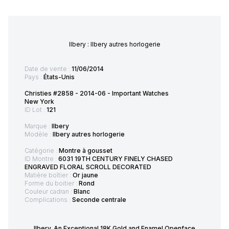
Ilbery : Ilbery autres horlogerie
Date de vente :
11/06/2014
Pays :
États-Unis
Christies #2858 - 2014-06 - Important Watches
New York
ID Lot :
121
Marque :
Ilbery
Modèle :
Ilbery autres horlogerie
Catégorie :
Montre à gousset
ID Montre :
6031 19TH CENTURY FINELY CHASED
ENGRAVED FLORAL SCROLL DECORATED
Matière boîtier :
Or jaune
Forme du boitier :
Rond
Couleur cadran :
Blanc
Complications :
Seconde centrale
Ilbery. An Exceptional 18K Gold and Enamel Openface