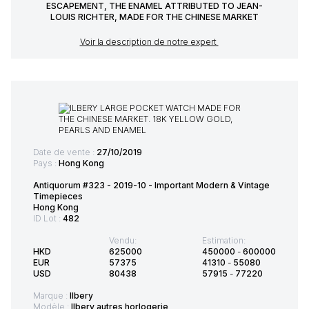
ESCAPEMENT, THE ENAMEL ATTRIBUTED TO JEAN-
LOUIS RICHTER, MADE FOR THE CHINESE MARKET
Voir la description de notre expert
Date de vente :
27/10/2019
Pays :
Hong Kong
Antiquorum #323 - 2019-10 - Important Modern & Vintage
Timepieces
Hong Kong
ID Lot :
482
Vendu:
Estimation:
HKD
625000
450000
-
600000
EUR
57375
41310
-
55080
USD
80438
57915
-
77220
Marque :
Ilbery
Modèle :
Ilbery autres horlogerie