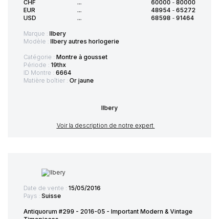
CHF
...
60000
-
80000
EUR
...
48954
-
65272
USD
...
68598
-
91464
Marque :
Ilbery
Modèle :
Ilbery autres horlogerie
Catégorie :
Montre à gousset
Période :
19thx
ID Montre :
6664
Matière boîtier :
Or jaune
Ilbery
Voir la description de notre expert
Date de vente :
15/05/2016
Pays :
Suisse
Antiquorum #299 - 2016-05 - Important Modern & Vintage