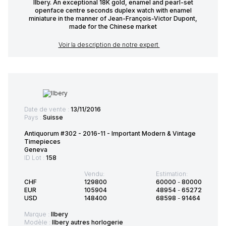
Ilbery. An exceptional 18K gold, enamel and pearl-set
openface centre seconds duplex watch with enamel
miniature in the manner of Jean-François-Victor Dupont,
made for the Chinese market
Voir la description de notre expert
Date de vente :
13/11/2016
Pays :
Suisse
Antiquorum #302 - 2016-11 - Important Modern & Vintage
Timepieces
Geneva
ID Lot :
158
Vendu:
Estimation:
CHF
129800
60000
-
80000
EUR
105904
48954
-
65272
USD
148400
68598
-
91464
Marque :
Ilbery
Modèle :
Ilbery autres horlogerie