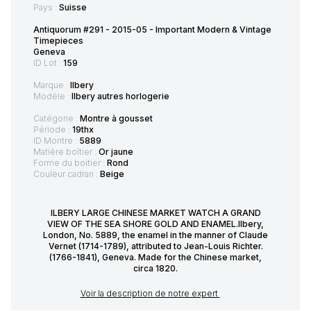
Pays :
Suisse
Antiquorum #291 - 2015-05 - Important Modern & Vintage
Timepieces
Geneva
ID Lot :
159
Marque :
Ilbery
Modèle :
Ilbery autres horlogerie
Catégorie :
Montre à gousset
Période :
19thx
ID Montre :
5889
Matière boîtier :
Or jaune
Forme du boitier :
Rond
Couleur cadran :
Beige
ILBERY LARGE CHINESE MARKET WATCH A GRAND
VIEW OF THE SEA SHORE GOLD AND ENAMEL.Ilbery,
London, No. 5889, the enamel in the manner of Claude
Vernet (1714-1789), attributed to Jean-Louis Richter.
(1766-1841), Geneva. Made for the Chinese market,
circa 1820.
Voir la description de notre expert