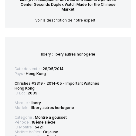
Center Seconds Duplex Watch Made for the Chinese
Market
Voir la description de notre expert
Ilbery : Ilbery autres horlogerie
Date de vente :
28/05/2014
Pays :
Hong Kong
Christies #3319 - 2014-05 - Important Watches
Hong Kong
ID Lot :
2635
Marque :
Ilbery
Modèle :
Ilbery autres horlogerie
Catégorie :
Montre à gousset
Période :
18ème siècle
ID Montre :
5421
Matière boîtier :
Or jaune