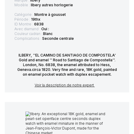
Marque :
Ilbery
Modèle :
Ilbery autres horlogerie
Catégorie :
Montre à gousset
Période :
19thx
ID Montre :
6838
Avec diamand :
Oui :
Couleur cadran :
Blanc
Complications :
Seconde centrale
ILBERY, ''EL CAMINO DE SANTIAGO DE COMPOSTELA'
Gold and enamel '' Road to Santiago de Compostella''.
London, No. 6838, the enamel attributed to Hess,
Geneva.circa 1820. Very fine and rare, 18K gold, painted
on enamel pocket watch with duplex escapement.
Voir la description de notre expert