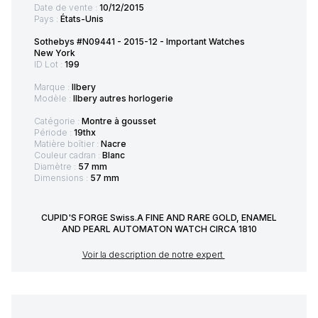
Date de vente :
10/12/2015
Pays :
États-Unis
Sothebys #N09441 - 2015-12 - Important Watches
New York
ID Lot :
199
Marque :
Ilbery
Modèle :
Ilbery autres horlogerie
Catégorie :
Montre à gousset
Période :
19thx
Matière boîtier :
Nacre
Couleur cadran :
Blanc
Diamètre :
57 mm
Dimensions :
57 mm
CUPID'S FORGE Swiss.A FINE AND RARE GOLD, ENAMEL
AND PEARL AUTOMATON WATCH CIRCA 1810
Voir la description de notre expert