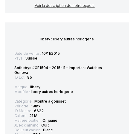
Voir la description de notre expert
Ilbery : Ilbery autres horlogerie
Date de vente :
10/11/2015
Pays :
Suisse
Sothebys #GE1504 - 2015-11 - Important Watches
Geneva
ID Lot :
85
Marque :
Ilbery
Modèle :
Ilbery autres horlogerie
Catégorie :
Montre à gousset
Période :
19thx
ID Montre :
6622
Calibre :
21 M
Matière boîtier :
Or jaune
Avec diamand :
Oui :
Couleur cadran :
Blanc