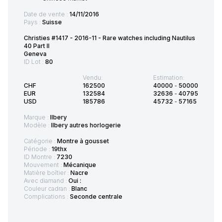
Date de vente :
14/11/2016
Pays :
Suisse
Christies #1417 - 2016-11 - Rare watches including Nautilus
40 Part II
Geneva
ID Lot :
80
Vendu:
Estimation:
CHF
162500
40000
-
50000
EUR
132584
32636
-
40795
USD
185786
45732
-
57165
Marque :
Ilbery
Modèle :
Ilbery autres horlogerie
Catégorie :
Montre à gousset
Période :
19thx
ID Montre :
7230
Mouvement :
Mécanique
Matière boîtier :
Nacre
Avec diamand :
Oui :
Couleur cadran :
Blanc
Complications :
Seconde centrale