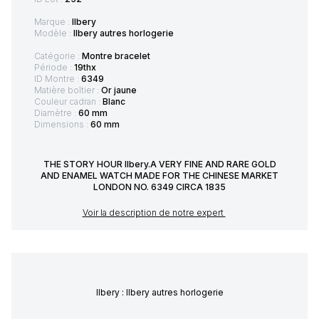
Marque :
Ilbery
Modèle :
Ilbery autres horlogerie
Catégorie :
Montre bracelet
Période :
19thx
ID Montre :
6349
Matière boîtier :
Or jaune
Couleur cadran :
Blanc
Diamètre :
60 mm
Dimensions :
60 mm
THE STORY HOUR Ilbery.A VERY FINE AND RARE GOLD
AND ENAMEL WATCH MADE FOR THE CHINESE MARKET
LONDON NO. 6349 CIRCA 1835
Voir la description de notre expert
Ilbery : Ilbery autres horlogerie