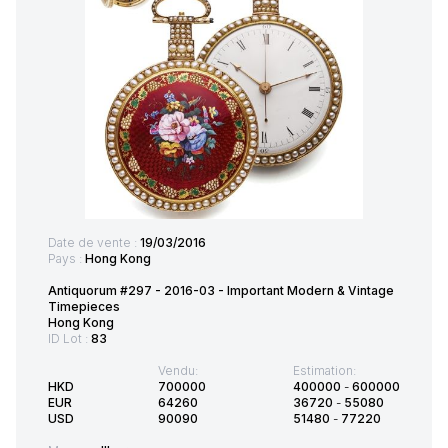
Date de vente :
19/03/2016
Pays :
Hong Kong
Antiquorum #297 - 2016-03 - Important Modern & Vintage
Timepieces
Hong Kong
ID Lot :
83
Vendu:
Estimation:
HKD
700000
400000
-
600000
EUR
64260
36720
-
55080
USD
90090
51480
-
77220