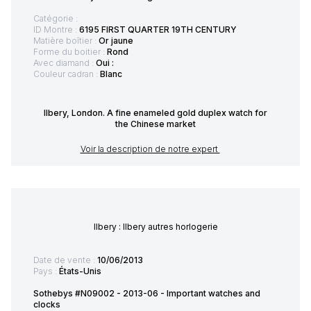
Catégorie :
ID Montre :
6195 FIRST QUARTER 19TH CENTURY
Matière boîtier :
Or jaune
Forme du boitier :
Rond
Avec diamand :
Oui :
Couleur cadran :
Blanc
Ilbery, London. A fine enameled gold duplex watch for
the Chinese market
Voir la description de notre expert
Ilbery : Ilbery autres horlogerie
Date de vente :
10/06/2013
Pays :
États-Unis
Sothebys #N09002 - 2013-06 - Important watches and
clocks