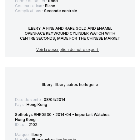
Forme du boitier :
Rond
Couleur cadran :
Blanc
Complications :
Seconde centrale
ILBERY. A FINE AND RARE GOLD AND ENAMEL
OPENFACE KEYWOUND CYLINDER WATCH WITH
CENTRE SECONDS, MADE FOR THE CHINESE MARKET
Voir la description de notre expert
Ilbery : Ilbery autres horlogerie
Date de vente :
08/04/2014
Pays :
Hong Kong
Sothebys #HK0530 - 2014-04 - Important Watches
Hong Kong
ID Lot :
2102
Marque :
Ilbery
Modèle :
Ilbery autres horlogerie