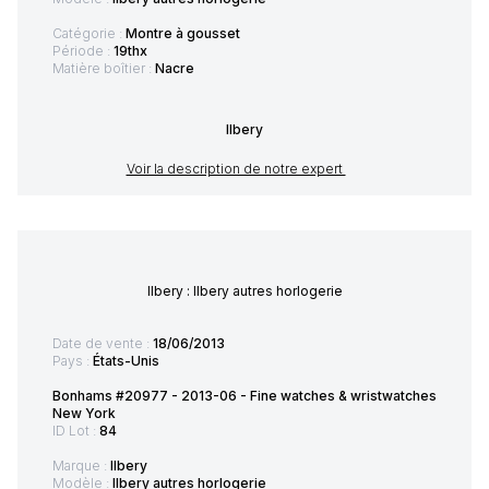
Catégorie :
Montre à gousset
Période :
19thx
Matière boîtier :
Nacre
Ilbery
Voir la description de notre expert
Ilbery : Ilbery autres horlogerie
Date de vente :
18/06/2013
Pays :
États-Unis
Bonhams #20977 - 2013-06 - Fine watches & wristwatches
New York
ID Lot :
84
Marque :
Ilbery
Modèle :
Ilbery autres horlogerie