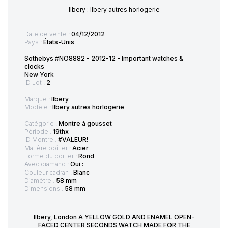
Ilbery : Ilbery autres horlogerie
Date de vente :
04/12/2012
Pays :
États-Unis
Sothebys #NO8882 - 2012-12 - Important watches &
clocks
New York
ID Lot :
2
Marque :
Ilbery
Modèle :
Ilbery autres horlogerie
Catégorie :
Montre à gousset
Période :
19thx
ID Montre :
#VALEUR!
Matière boîtier :
Acier
Forme du boitier :
Rond
Avec diamand :
Oui :
Couleur cadran :
Blanc
Diamètre :
58 mm
Dimensions :
58 mm
Ilbery, London A YELLOW GOLD AND ENAMEL OPEN-
FACED CENTER SECONDS WATCH MADE FOR THE