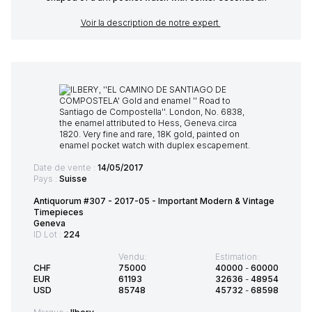
Voir la description de notre expert
Date de vente :
14/05/2017
Pays :
Suisse
Antiquorum #307 - 2017-05 - Important Modern & Vintage
Timepieces
Geneva
ID Lot :
224
Vendu:
Estimation:
CHF
75000
40000
-
60000
EUR
61193
32636
-
48954
USD
85748
45732
-
68598