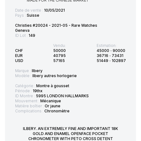
Date de vente :
10/05/2021
Pays :
Suisse
Christies #20024 - 2021-05 - Rare Watches
Geneva
ID Lot :
149
Vendu:
Estimation:
CHF
50000
45000
-
90000
EUR
40795
36716
-
73431
USD
57165
51449
-
102897
Marque :
Ilbery
Modèle :
Ilbery autres horlogerie
Catégorie :
Montre à gousset
Période :
19thx
ID Montre :
5995 LONDON HALLMARKS
Mouvement :
Mécanique
Matière boîtier :
Or jaune
Complications :
Chronomètre
ILBERY. AN EXTREMELY FINE AND IMPORTANT 18K
GOLD AND ENAMEL OPENFACE POCKET
CHRONOMETER WITH PETO CROSS DETENT