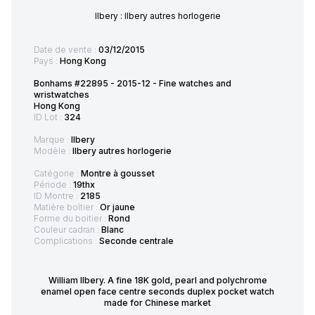
Ilbery : Ilbery autres horlogerie
Date de vente :
03/12/2015
Pays :
Hong Kong
Bonhams #22895 - 2015-12 - Fine watches and
wristwatches
Hong Kong
ID Lot :
324
Marque :
Ilbery
Modèle :
Ilbery autres horlogerie
Catégorie :
Montre à gousset
Période :
19thx
ID Montre :
2185
Matière boîtier :
Or jaune
Forme du boitier :
Rond
Couleur cadran :
Blanc
Complications :
Seconde centrale
William Ilbery. A fine 18K gold, pearl and polychrome
enamel open face centre seconds duplex pocket watch
made for Chinese market