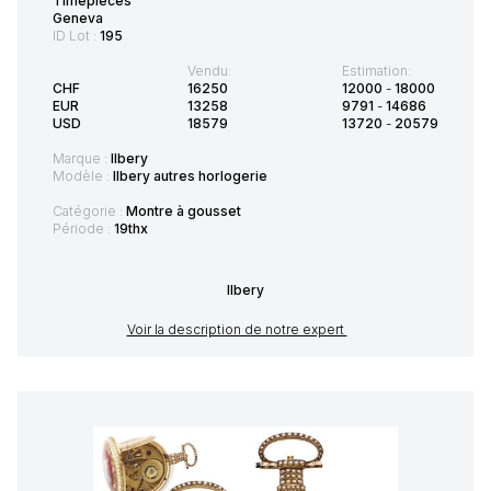
Timepieces
Geneva
ID Lot :
195
Vendu:
Estimation:
CHF
16250
12000
-
18000
EUR
13258
9791
-
14686
USD
18579
13720
-
20579
Marque :
Ilbery
Modèle :
Ilbery autres horlogerie
Catégorie :
Montre à gousset
Période :
19thx
Ilbery
Voir la description de notre expert