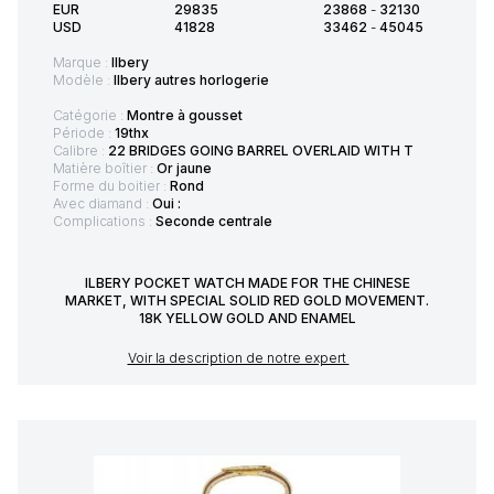
EUR
29835
23868
-
32130
USD
41828
33462
-
45045
Marque :
Ilbery
Modèle :
Ilbery autres horlogerie
Catégorie :
Montre à gousset
Période :
19thx
Calibre :
22 BRIDGES GOING BARREL OVERLAID WITH T
Matière boîtier :
Or jaune
Forme du boitier :
Rond
Avec diamand :
Oui :
Complications :
Seconde centrale
ILBERY POCKET WATCH MADE FOR THE CHINESE
MARKET, WITH SPECIAL SOLID RED GOLD MOVEMENT.
18K YELLOW GOLD AND ENAMEL
Voir la description de notre expert