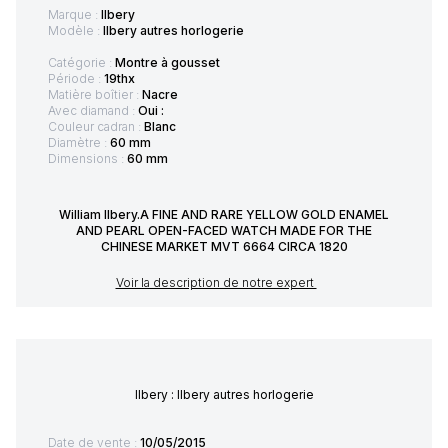
Marque :
Ilbery
Modèle :
Ilbery autres horlogerie
Catégorie :
Montre à gousset
Période :
19thx
Matière boîtier :
Nacre
Avec diamand :
Oui :
Couleur cadran :
Blanc
Diamètre :
60 mm
Dimensions :
60 mm
William Ilbery.A FINE AND RARE YELLOW GOLD ENAMEL
AND PEARL OPEN-FACED WATCH MADE FOR THE
CHINESE MARKET MVT 6664 CIRCA 1820
Voir la description de notre expert
Ilbery : Ilbery autres horlogerie
Date de vente :
10/05/2015