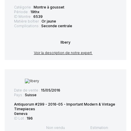
Catégorie :
Montre à gousset
Période :
19thx
ID Montre :
6539
Matière boîtier :
Or jaune
Complications :
Seconde centrale
Ilbery
Voir la description de notre expert
Date de vente :
15/05/2016
Pays :
Suisse
Antiquorum #299 - 2016-05 - Important Modern & Vintage
Timepieces
Geneva
ID Lot :
196
Non vendu
Estimation: