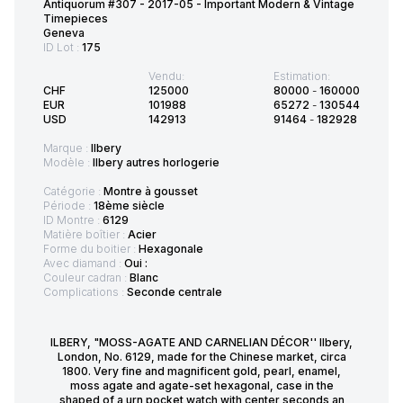
Antiquorum #307 - 2017-05 - Important Modern & Vintage
Timepieces
Geneva
ID Lot :
175
Vendu:
Estimation:
CHF
125000
80000
-
160000
EUR
101988
65272
-
130544
USD
142913
91464
-
182928
Marque :
Ilbery
Modèle :
Ilbery autres horlogerie
Catégorie :
Montre à gousset
Période :
18ème siècle
ID Montre :
6129
Matière boîtier :
Acier
Forme du boitier :
Hexagonale
Avec diamand :
Oui :
Couleur cadran :
Blanc
Complications :
Seconde centrale
ILBERY, "MOSS-AGATE AND CARNELIAN DÉCOR'' Ilbery,
London, No. 6129, made for the Chinese market, circa
1800. Very fine and magnificent gold, pearl, enamel,
moss agate and agate-set hexagonal, case in the
shaped of a urn pocket watch with center seconds an