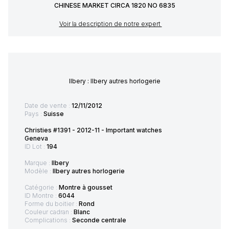
CHINESE MARKET CIRCA 1820 NO 6835
Voir la description de notre expert
Ilbery : Ilbery autres horlogerie
Date de vente :
12/11/2012
Pays :
Suisse
Christies #1391 - 2012-11 - Important watches
Geneva
ID Lot :
194
Marque :
Ilbery
Modèle :
Ilbery autres horlogerie
Catégorie :
Montre à gousset
ID Montre :
6044
Forme du boitier :
Rond
Couleur cadran :
Blanc
Complications :
Seconde centrale