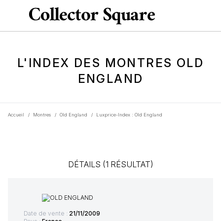
L'INDEX DES MONTRES OLD
ENGLAND
Accueil
/
Montres
/
Old England
/
Luxprice-Index : Old England
DÉTAILS (1 RÉSULTAT)
Date de vente :
21/11/2009