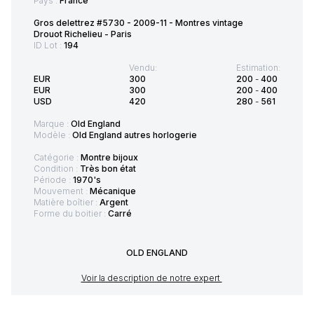
Pays :
France
Gros delettrez #5730 - 2009-11 - Montres vintage
Drouot Richelieu - Paris
ID Lot :
194
Vendu:
Estimation:
EUR
300
200
-
400
EUR
300
200
-
400
USD
420
280
-
561
Marque :
Old England
Modèle :
Old England autres horlogerie
Catégorie :
Montre bijoux
Condition :
Très bon état
Période :
1970's
Mouvement :
Mécanique
Matière boîtier :
Argent
Forme du boitier :
Carré
OLD ENGLAND
Voir la description de notre expert