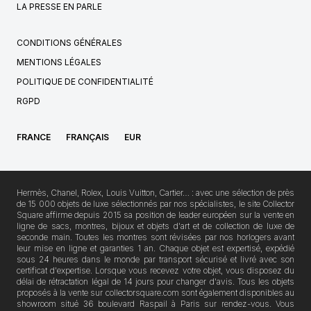
LA PRESSE EN PARLE
CONDITIONS GÉNÉRALES
MENTIONS LÉGALES
POLITIQUE DE CONFIDENTIALITÉ
RGPD
FRANCE
FRANÇAIS
EUR
Hermès, Chanel, Rolex, Louis Vuitton, Cartier… : avec une sélection de près
de 15 000 objets de luxe sélectionnés par nos spécialistes, le site Collector
Square affirme depuis 2015 sa position de leader européen sur la vente en
ligne de sacs, montres, bijoux et objets d'art et de collection de luxe de
seconde main. Toutes les montres sont révisées par nos horlogers avant
leur mise en ligne et garanties 1 an. Chaque objet est expertisé, expédié
sous 24 heures dans le monde par transport sécurisé et livré avec son
certificat d'expertise. Lorsque vous recevez votre objet, vous disposez du
délai de rétractation légal de 14 jours pour changer d'avis. Tous les objets
proposés à la vente sur collectorsquare.com sont également disponibles au
showroom situé 36 boulevard Raspail à Paris sur rendez-vous. Vous