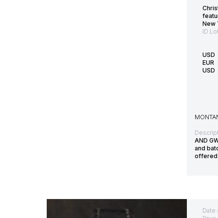
Chris
featu
New Y
ID Lo
USD
EUR
USD
MONTAN
Descript
AND GW1
and bat
offered
Date 