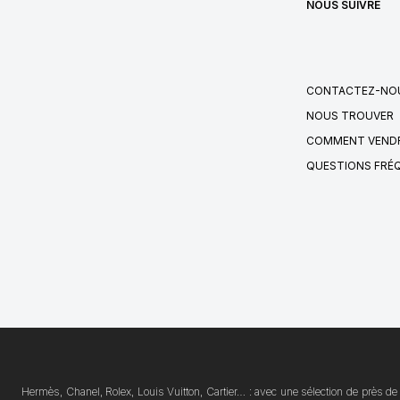
NOUS SUIVRE
CONTACTEZ-NO
NOUS TROUVER
COMMENT VENDR
QUESTIONS FRÉ
Hermès, Chanel, Rolex, Louis Vuitton, Cartier… : avec une sélection de près de 