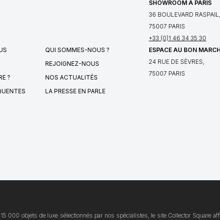
SHOWROOM À PARIS
36 BOULEVARD RASPAIL
75007 PARIS
+33 (0)1 46 34 35 30
ESPACE AU BON MARC
US
QUI SOMMES-NOUS ?
24 RUE DE SÈVRES,
REJOIGNEZ-NOUS
75007 PARIS
E ?
NOS ACTUALITÉS
QUENTES
LA PRESSE EN PARLE
15 000 objets de luxe sélectionnés par nos spécialistes, le site Collector Square a