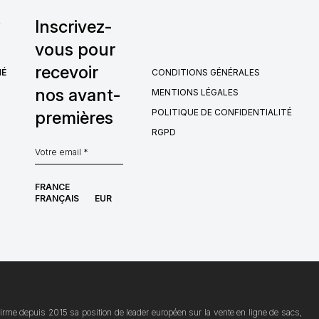
,
Inscrivez-
vous pour
recevoir
HÉ
CONDITIONS GÉNÉRALES
nos avant-
MENTIONS LÉGALES
POLITIQUE DE CONFIDENTIALITÉ
premières
RGPD
FRANCE
FRANÇAIS
EUR
ffirme depuis 2015 sa position de leader européen sur la vente en ligne de sacs,