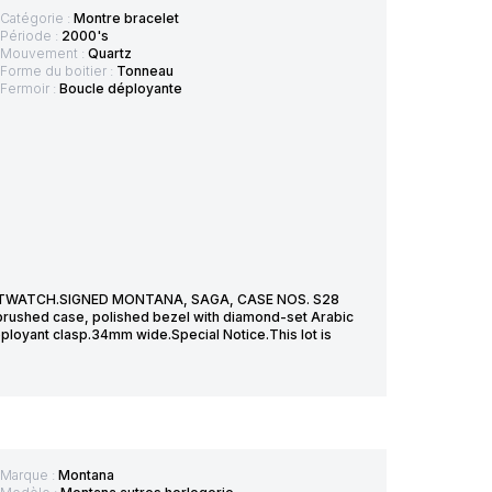
Catégorie :
Montre bracelet
Période :
2000's
Mouvement :
Quartz
Forme du boitier :
Tonneau
Fermoir :
Boucle déployante
STWATCH.SIGNED MONTANA, SAGA, CASE NOS. S28
rushed case, polished bezel with diamond-set Arabic
ployant clasp.34mm wide.Special Notice.This lot is
Marque :
Montana