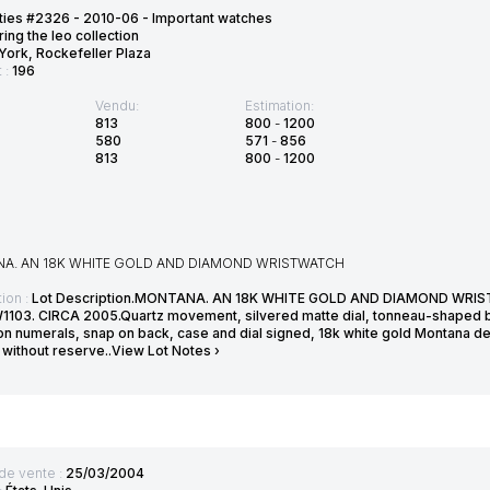
ties #2326 - 2010-06 - Important watches
ring the leo collection
ork, Rockefeller Plaza
t :
196
Vendu:
Estimation:
813
800
-
1200
580
571
-
856
813
800
-
1200
A. AN 18K WHITE GOLD AND DIAMOND WRISTWATCH
ion :
Lot Description.MONTANA. AN 18K WHITE GOLD AND DIAMOND WRI
103. CIRCA 2005.Quartz movement, silvered matte dial, tonneau-shaped b
on numerals, snap on back, case and dial signed, 18k white gold Montana de
 without reserve..View Lot Notes ›
de vente :
25/03/2004