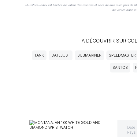
*LuxPrice-Index est l'indice de valeur des montres et sacs de luxe avec près de 
de ventes dans l
A DÉCOUVRIR SUR CO
TANK
DATEJUST
SUBMARINER
SPEEDMASTER
SANTOS
Date 
Pays 