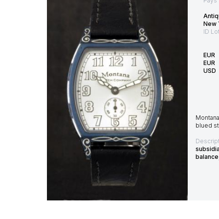
Pays 
Antiq
New 
ID Lo
EUR
EUR
USD
Montana 
blued st
Descript
subsidi
balance,