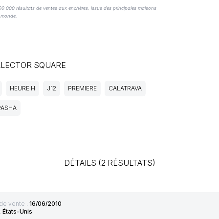
600 000 résultats de ventes aux enchères, issus des principales maisons
e monde.
LLECTOR SQUARE
HEURE H
J12
PREMIERE
CALATRAVA
PASHA
DÉTAILS (2 RÉSULTATS)
de vente :
16/06/2010
:
États-Unis