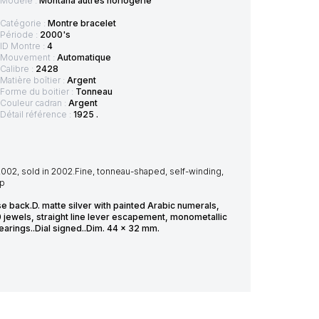
Modèle :
Montana autres horlogerie
Catégorie :
Montre bracelet
Période :
2000's
ID Montre :
4
Mouvement :
Automatique
Calibre :
2428
Matière boîtier :
Argent
Forme du boitier :
Tonneau
Couleur cadran :
Argent
Détail référence :
1925 .
2002, sold in 2002.Fine, tonneau-shaped, self-winding,
ap
ase back.D. matte silver with painted Arabic numerals,
 jewels, straight line lever escapement, monometallic
earings..Dial signed..Dim. 44 x 32 mm.