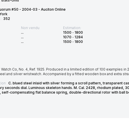
:
États-Unis
uorum #50 - 2004-03 - Auciton Online
York
t :
352
Non vendu
Estimation:
...
1500
-
1800
...
1070
-
1284
...
1500
-
1800
Watch Co, No. 4, Ref. 1925. Produced in a limited edition of 100 examples in 
eel and silver wristwatch. Accompanied by a fitted wooden box and extra str
ion :
C. blued steel inlaid with silver forming a scroll pattern, transparent c
ary seconds dial. Luminous skeleton hands. M. Cal. 2428, rhodium plated, 30
 self-compensating flat balance spring, double-directional rotor with ball b