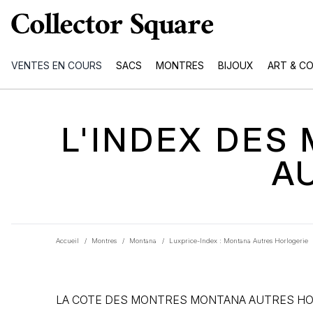
VENTES EN COURS
SACS
MONTRES
BIJOUX
ART & C
L'INDEX DE
A
Accueil
/
Montres
/
Montana
/
Luxprice-Index : Montana Autres Horlogerie
LA COTE DES MONTRES MONTANA AUTRES HO