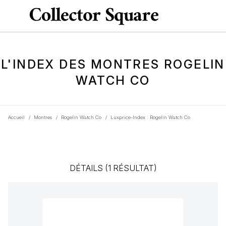
L'INDEX DES MONTRES ROGELIN
WATCH CO
Accueil
/
Montres
/
Rogelin Watch Co
/
Luxprice-Index : Rogelin Watch Co
DÉTAILS (1 RÉSULTAT)