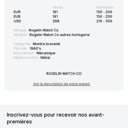
Vendu:
Estimation:
EUR
191
150
-
250
EUR
191
150
-
250
USD
268
210
-
350
Marque :
Rogelin Watch Co
Modèle :
Rogelin Watch Co autres horlogerie
Catégorie :
Montre bracelet
Période :
1960's
Mouvement :
Mécanique
Matière boîtier :
Métal
ROGELIN WATCH CO
Voir la description de notre expert
Inscrivez-vous pour recevoir nos avant-
premières