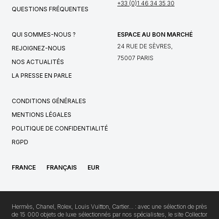
+33 (0)1 46 34 35 30
QUESTIONS FRÉQUENTES
QUI SOMMES-NOUS ?
ESPACE AU BON MARCHÉ
24 RUE DE SÈVRES,
REJOIGNEZ-NOUS
75007 PARIS
NOS ACTUALITÉS
LA PRESSE EN PARLE
CONDITIONS GÉNÉRALES
MENTIONS LÉGALES
POLITIQUE DE CONFIDENTIALITÉ
RGPD
FRANCE
FRANÇAIS
EUR
Hermès, Chanel, Rolex, Louis Vuitton, Cartier… : avec une sélection de près
de 15 000 objets de luxe sélectionnés par nos spécialistes, le site Collector