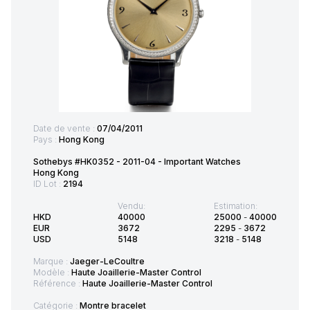
Date de vente :
07/04/2011
Pays :
Hong Kong
Sothebys #HK0352 - 2011-04 - Important Watches
Hong Kong
ID Lot :
2194
Vendu:
Estimation:
HKD
40000
25000
-
40000
EUR
3672
2295
-
3672
USD
5148
3218
-
5148
Marque :
Jaeger-LeCoultre
Modèle :
Haute Joaillerie-Master Control
Référence :
Haute Joaillerie-Master Control
Catégorie :
Montre bracelet