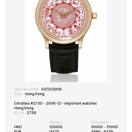
Date de vente :
02/12/2009
Pays :
Hong Kong
Christies #2735 - 2009-12 - Important watches
Hong Kong
ID Lot :
2759
Vendu:
Estimation:
HKD
125000
50000
-
70000
EUR
11475
4590
-
6426