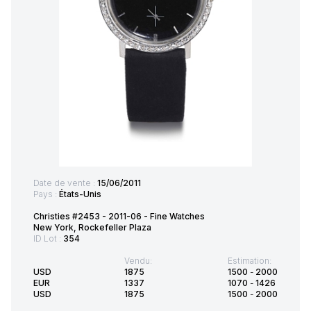
Date de vente :
15/06/2011
Pays :
États-Unis
Christies #2453 - 2011-06 - Fine Watches
New York, Rockefeller Plaza
ID Lot :
354
Vendu:
Estimation:
USD
1875
1500
-
2000
EUR
1337
1070
-
1426
USD
1875
1500
-
2000