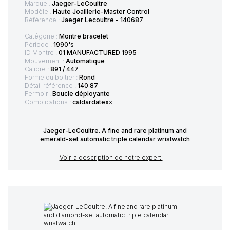
Marque :
Jaeger-LeCoultre
Modèle :
Haute Joaillerie-Master Control
Référence :
Jaeger Lecoultre - 140687
Catégorie :
Montre bracelet
Période :
1990's
ID Montre :
01 MANUFACTURED 1995
Mouvement :
Automatique
Calibre :
891 / 447
Forme du boitier :
Rond
Détail référence :
140 87
Fermoir :
Boucle déployante
Complications :
caldardatexx
Jaeger-LeCoultre. A fine and rare platinum and
emerald-set automatic triple calendar wristwatch
Voir la description de notre expert