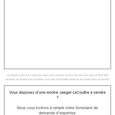
*LuxPrice-Index est l'indice de valeur des montres et sacs de luxe avec près de 600 000
résultats de ventes aux enchères, issus des principales maisons de ventes dans le monde.
Vous disposez d'une montre Jaeger-LeCoultre à vendre
?
Nous vous invitons à remplir notre formulaire de
demande d'expertise.