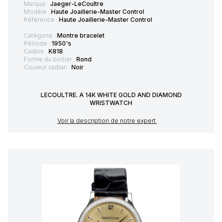
Marque :
Jaeger-LeCoultre
Modèle :
Haute Joaillerie-Master Control
Référence :
Haute Joaillerie-Master Control
Catégorie :
Montre bracelet
Période :
1950's
Calibre :
K818
Forme du boitier :
Rond
Couleur cadran :
Noir
LECOULTRE. A 14K WHITE GOLD AND DIAMOND
WRISTWATCH
Voir la description de notre expert