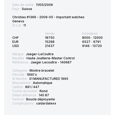
Date de vente :
11/05/2009
Pays :
Suisse
Christies #1366 - 2009-05 - Important watches
Geneva
ID Lot :
11
Vendu:
Estimation:
CHF
18750
8000
-
12000
EUR
15298
6527
-
9791
USD
21437
9146
-
13720
Marque :
Jaeger-LeCoultre
Modèle :
Haute Joaillerie-Master Control
Référence :
Jaeger Lecoultre - 140687
Catégorie :
Montre bracelet
Période :
1990's
ID Montre :
01 MANUFACTURED 1995
Mouvement :
Automatique
Calibre :
891 / 447
Forme du boitier :
Rond
Détail référence :
140 87
Fermoir :
Boucle déployante
Complications :
caldardatexx