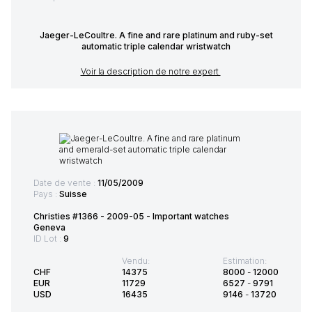
Jaeger-LeCoultre. A fine and rare platinum and ruby-set
automatic triple calendar wristwatch
Voir la description de notre expert
Date de vente :
11/05/2009
Pays :
Suisse
Christies #1366 - 2009-05 - Important watches
Geneva
ID Lot :
9
Vendu:
Estimation:
CHF
14375
8000
-
12000
EUR
11729
6527
-
9791
USD
16435
9146
-
13720