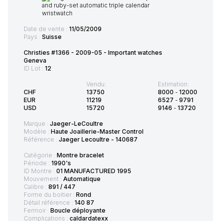
Date de vente :
11/05/2009
Pays :
Suisse
Christies #1366 - 2009-05 - Important watches
Geneva
ID Lot :
12
Vendu:
Estimation:
CHF
13750
8000
-
12000
EUR
11219
6527
-
9791
USD
15720
9146
-
13720
Marque :
Jaeger-LeCoultre
Modèle :
Haute Joaillerie-Master Control
Référence :
Jaeger Lecoultre - 140687
Catégorie :
Montre bracelet
Période :
1990's
ID Montre :
01 MANUFACTURED 1995
Mouvement :
Automatique
Calibre :
891 / 447
Forme du boitier :
Rond
Détail référence :
140 87
Fermoir :
Boucle déployante
Complications :
caldardatexx