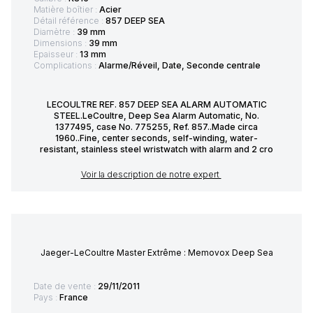
Matière boîtier :
Acier
Détail référence :
857 DEEP SEA
Diamètre :
39 mm
Dimensions :
39 mm
Epaisseur :
13 mm
Complications :
Alarme/Réveil, Date, Seconde centrale
LECOULTRE REF. 857 DEEP SEA ALARM AUTOMATIC
STEEL.LeCoultre, Deep Sea Alarm Automatic, No.
1377495, case No. 775255, Ref. 857..Made circa
1960..Fine, center seconds, self-winding, water-
resistant, stainless steel wristwatch with alarm and 2 cro
Voir la description de notre expert
Jaeger-LeCoultre Master Extrême : Memovox Deep Sea
Date de vente :
29/11/2011
Pays :
France