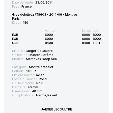
Date de vente :
23/06/2014
Pays :
France
Gros delettrez #18603 - 2014-06 - Montres
Paris
ID Lot :
159
Vendu:
Estimation:
EUR
6000
6000
-
8000
EUR
6000
6000
-
8000
USD
8408
8408
-
11211
Marque :
Jaeger-LeCoultre
Collection :
Master Extrême
Modèle :
Memovox Deep Sea
Catégorie :
Montre bracelet
Période :
2010's
Matière boîtier :
Acier
Forme du boitier :
Rond
Couleur cadran :
Noir
Diamètre :
40 mm
Dimensions :
40 mm
Complications :
Alarme/Réveil
JAEGER LECOULTRE