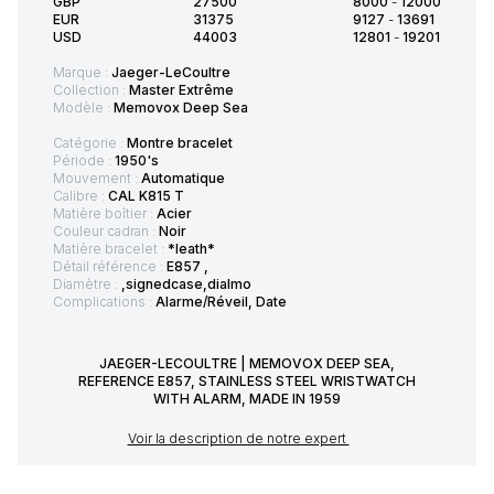
GBP
27500
8000
-
12000
EUR
31375
9127
-
13691
USD
44003
12801
-
19201
Marque :
Jaeger-LeCoultre
Collection :
Master Extrême
Modèle :
Memovox Deep Sea
Catégorie :
Montre bracelet
Période :
1950's
Mouvement :
Automatique
Calibre :
CAL K815 T
Matière boîtier :
Acier
Couleur cadran :
Noir
Matière bracelet :
*leath*
Détail référence :
E857 ,
Diamètre :
,signedcase,dialmo
Complications :
Alarme/Réveil, Date
JAEGER-LECOULTRE | MEMOVOX DEEP SEA,
REFERENCE E857, STAINLESS STEEL WRISTWATCH
WITH ALARM, MADE IN 1959
Voir la description de notre expert