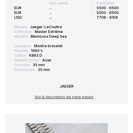
Non vendu
Estimation:
EUR
...
5500
-
6500
EUR
...
5500
-
6500
USD
...
7708
-
9109
Marque :
Jaeger-LeCoultre
Collection :
Master Extrême
Modèle :
Memovox Deep Sea
Catégorie :
Montre bracelet
Période :
1960's
Calibre :
K883 D
Matière boîtier :
Acier
Diamètre :
35 mm
Dimensions :
35 mm
JAEGER
Voir la description de notre expert