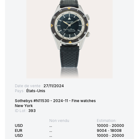
Date de vente :
27/11/2024
Pays :
États-Unis
Sothebys #N11530 - 2024-11 - Fine watches
New York
ID Lot :
393
Non vendu
Estimation:
USD
...
10000
-
20000
EUR
...
9004
-
18008
USD
...
10000
-
20000