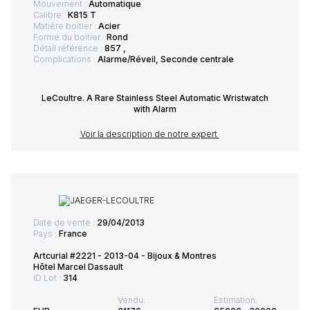
Mouvement :
Automatique
Calibre :
K815 T
Matière boîtier :
Acier
Forme du boitier :
Rond
Détail référence :
857 ,
Complications :
Alarme/Réveil, Seconde centrale
LeCoultre. A Rare Stainless Steel Automatic Wristwatch
with Alarm
Voir la description de notre expert
Date de vente :
29/04/2013
Pays :
France
Artcurial #2221 - 2013-04 - Bijoux & Montres
Hôtel Marcel Dassault
ID Lot :
314
Vendu:
Estimation: