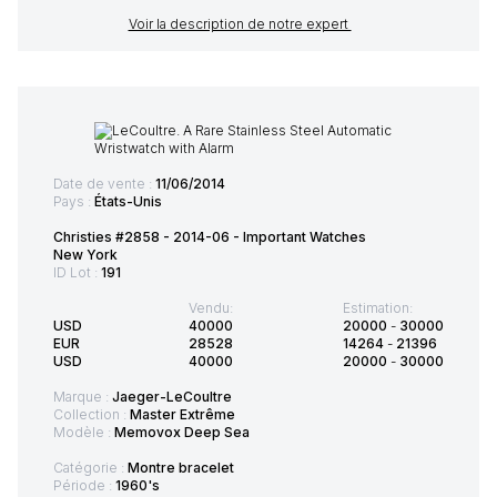
Voir la description de notre expert
Date de vente :
11/06/2014
Pays :
États-Unis
Christies #2858 - 2014-06 - Important Watches
New York
ID Lot :
191
Vendu:
Estimation:
USD
40000
20000
-
30000
EUR
28528
14264
-
21396
USD
40000
20000
-
30000
Marque :
Jaeger-LeCoultre
Collection :
Master Extrême
Modèle :
Memovox Deep Sea
Catégorie :
Montre bracelet
Période :
1960's