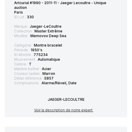
Artcurial #1990 - 2011-11 - Jaeger Lecoultre - Unique
auction
Paris
ID Lot :
330
Marque :
Jaeger-LeCoultre
Collection :
Master Extrême
Modèle :
Memovox Deep Sea
Catégorie :
Montre bracelet
Période :
1950's
ID Montre :
775234
Mouvement :
Automatique
Calibre :
T
Matière boîtier :
Acier
Couleur cadran :
Marron
Détail référence :
E857
Complications :
Alarme/Réveil, Date
JAEGER-LECOULTRE
Voir la description de notre expert