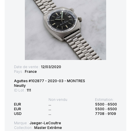
Date de vente :
12/03/2020
Pays :
France
Aguttes #102877 - 2020-03 - MONTRES
Neuilly
ID Lot :
111
Non vendu
Estimation:
EUR
...
5500
-
6500
EUR
...
5500
-
6500
USD
...
7708
-
9109
Marque :
Jaeger-LeCoultre
Collection :
Master Extrême