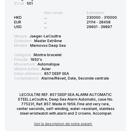
ID Lot :
501
Non vendu
Estimation:
HKD
...
230000
-
310000
EUR
...
21114
-
28458
USD
...
29601
-
39897
Marque :
Jaeger-LeCoultre
Collection :
Master Extrême
Modèle :
Memovox Deep Sea
Catégorie :
Montre bracelet
Période :
1950's
Mouvement :
Automatique
Matière boîtier :
Acier
Détail référence :
857 DEEP SEA
Complications :
Alarme/Réveil, Date, Seconde centrale
LECOULTRE REF. 857 DEEP SEA ALARM AUTOMATIC
STEEL.LeCoultre, Deep Sea Alarm Automatic, case No.
775231, Ref. 857. Made in 1959..Fine and very rare,
center seconds, self-winding, water-resistant, stainless
steel wristwatch with.alarm and 2 crowns. Accompan
Voir la description de notre expert