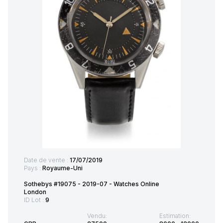
Date de vente :
17/07/2019
Pays :
Royaume-Uni
Sothebys #19075 - 2019-07 - Watches Online
London
ID Lot :
9
Vendu:
Estimation: