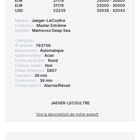
EUR
31176
25000
-
30000
EUR
31176
25000
-
30000
USD
22235
35035
-
42042
Marque :
Jaeger-LeCoultre
Collection :
Master Extrême
Modèle :
Memovox Deep Sea
Catégorie :
ID Montre :
793759
Mouvement :
Automatique
Matière boîtier :
Acier
Forme du boitier :
Rond
Couleur cadran :
Noir
Détail référence :
E857
Diamètre :
39 mm
Dimensions :
39 mm
Complications :
Alarme/Réveil
JAEGER-LECOULTRE
Voir la description de notre expert