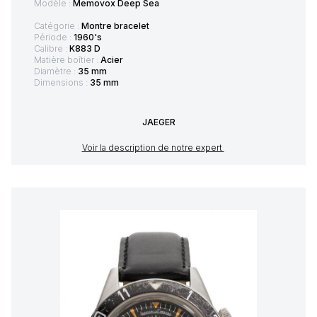
Modèle :
Memovox Deep Sea
Catégorie :
Montre bracelet
Période :
1960's
Calibre :
K883 D
Matière boîtier :
Acier
Diamètre :
35 mm
Dimensions :
35 mm
JAEGER
Voir la description de notre expert