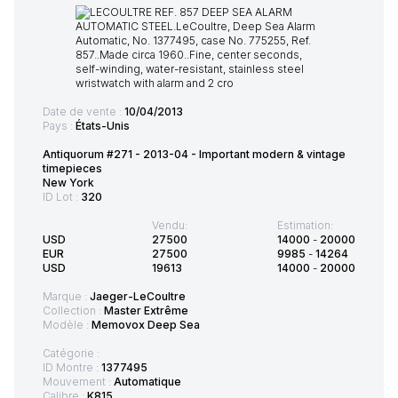
Date de vente :
10/04/2013
Pays :
États-Unis
Antiquorum #271 - 2013-04 - Important modern & vintage
timepieces
New York
ID Lot :
320
Vendu:
Estimation:
USD
27500
14000
-
20000
EUR
27500
9985
-
14264
USD
19613
14000
-
20000
Marque :
Jaeger-LeCoultre
Collection :
Master Extrême
Modèle :
Memovox Deep Sea
Catégorie :
ID Montre :
1377495
Mouvement :
Automatique
Calibre :
K815