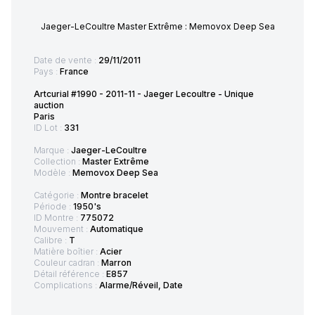
Jaeger-LeCoultre Master Extrême : Memovox Deep Sea
Date de vente :
29/11/2011
Pays :
France
Artcurial #1990 - 2011-11 - Jaeger Lecoultre - Unique
auction
Paris
ID Lot :
331
Marque :
Jaeger-LeCoultre
Collection :
Master Extrême
Modèle :
Memovox Deep Sea
Catégorie :
Montre bracelet
Période :
1950's
ID Montre :
775072
Mouvement :
Automatique
Calibre :
T
Matière boîtier :
Acier
Couleur cadran :
Marron
Détail référence :
E857
Complications :
Alarme/Réveil, Date