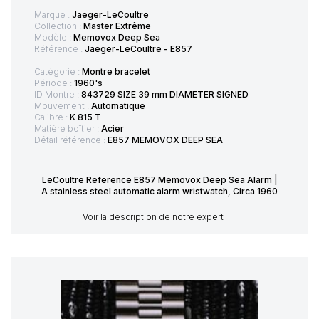
Marque :
Jaeger-LeCoultre
Collection :
Master Extrême
Modèle :
Memovox Deep Sea
Référence :
Jaeger-LeCoultre - E857
Catégorie :
Montre bracelet
Période :
1960's
ID Montre :
843729 SIZE 39 mm DIAMETER SIGNED
Mouvement :
Automatique
Calibre :
K 815 T
Matière boîtier :
Acier
Détail référence :
E857 MEMOVOX DEEP SEA
LeCoultre Reference E857 Memovox Deep Sea Alarm |
A stainless steel automatic alarm wristwatch, Circa 1960
Voir la description de notre expert