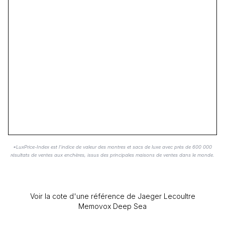
*LuxPrice-Index est l'indice de valeur des montres et sacs de luxe avec près de 600 000
résultats de ventes aux enchères, issus des principales maisons de ventes dans le monde.
Voir la cote d'une référence de Jaeger Lecoultre
Memovox Deep Sea