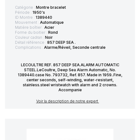
Catégorie :
Montre bracelet
Période :
1950's
ID Montre :
1389440
Mouvement :
Automatique
Matière boîtier :
Acier
Forme du boitier :
Rond
Couleur cadran :
Noir
Détail référence :
857 DEEP SEA .
Complications :
Alarme/Réveil, Seconde centrale
LECOULTRE REF. 857 DEEP SEA.ALARM AUTOMATIC
STEEL.LeCoultre, Deep Sea Alarm Automatic, No.
1389440.case No. 793732, Ref. 857. Made in 1959..Fine,
center seconds, self-winding, water-resistant,
stainless.steel wristwatch with alarm and 2 crowns.
Accompanie
Voir la description de notre expert