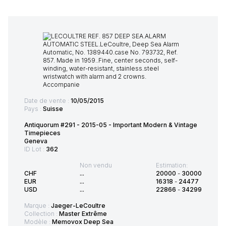
Date de vente :
10/05/2015
Pays :
Suisse
Antiquorum #291 - 2015-05 - Important Modern & Vintage
Timepieces
Geneva
ID Lot :
362
Non vendu
Estimation:
CHF
...
20000
-
30000
EUR
...
16318
-
24477
USD
...
22866
-
34299
Marque :
Jaeger-LeCoultre
Collection :
Master Extrême
Modèle :
Memovox Deep Sea