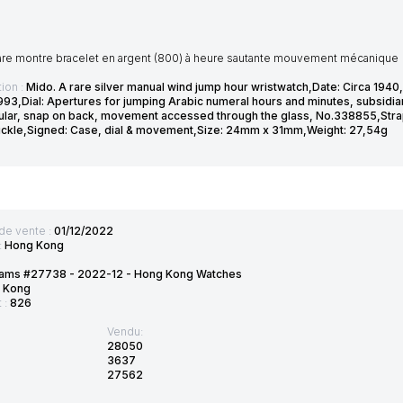
are montre bracelet en argent (800) à heure sautante mouvement mécanique
ion :
Mido. A rare silver manual wind jump hour wristwatch,Date: Circa 194
93,Dial: Apertures for jumping Arabic numeral hours and minutes, subsidia
ular, snap on back, movement accessed through the glass, No.338855,Strap/
uckle,Signed: Case, dial & movement,Size: 24mm x 31mm,Weight: 27,54g
de vente :
01/12/2022
:
Hong Kong
ams #27738 - 2022-12 - Hong Kong Watches
 Kong
t :
826
Vendu:
28050
3637
27562