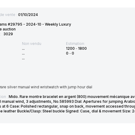
de vente :
01/10/2024
ams #29795 - 2024-10 - Weekly Luxury
e auction
t :
3029
Non vendu
Estimation:
...
1200
-
1800
...
0
-
0
...
rare silver manual wind wristwatch with jump hour dial
ion :
Mido. Rare montre bracelet en argent (800) mouvement mécanique av
l manual wind, 3 adjustments, No.585993 Dial: Apertures for jumping Arabic
 at 6 Case: Polished rectangular, snap on back, movement accessed throug
le leather Buckle/Clasp: Steel buckle Signed: Case, dial & movement Size