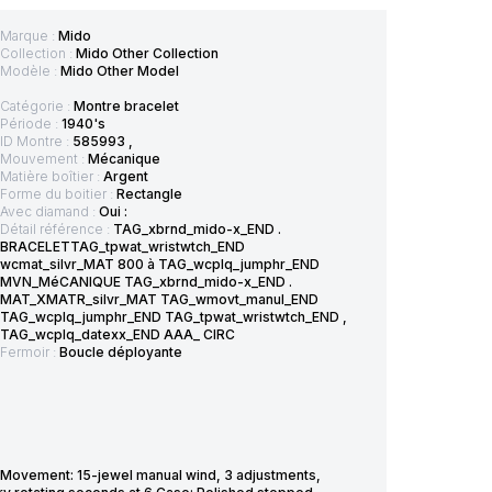
Marque :
Mido
Collection :
Mido Other Collection
Modèle :
Mido Other Model
Catégorie :
Montre bracelet
Période :
1940's
ID Montre :
585993 ,
Mouvement :
Mécanique
Matière boîtier :
Argent
Forme du boitier :
Rectangle
Avec diamand :
Oui :
Détail référence :
TAG_xbrnd_mido-x_END .
BRACELETTAG_tpwat_wristwtch_END
wcmat_silvr_MAT 800 à TAG_wcplq_jumphr_END
MVN_MéCANIQUE TAG_xbrnd_mido-x_END .
MAT_XMATR_silvr_MAT TAG_wmovt_manul_END
TAG_wcplq_jumphr_END TAG_tpwat_wristwtch_END ,
TAG_wcplq_datexx_END AAA_ CIRC
Fermoir :
Boucle déployante
0,Movement: 15-jewel manual wind, 3 adjustments,