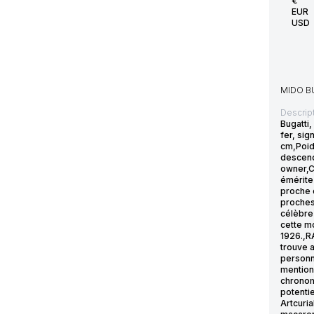
€
EUR
USD
MIDO BU
Descript
Bugatti,
fer, si
cm,Poids
descend
owner,C
émérite
proche d
proches 
célèbre 
cette mo
1926.,R
trouve a
personne
mentionn
chronom
potenti
Artcuria