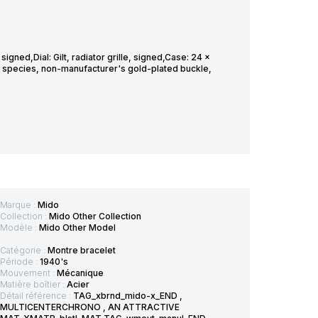
gned,Dial: Gilt, radiator grille, signed,Case: 24 x
species, non-manufacturer's gold-plated buckle,
Marque :
Mido
Collection :
Mido Other Collection
Modèle :
Mido Other Model
Catégorie :
Montre bracelet
Période :
1940's
Mouvement :
Mécanique
Matière boîtier :
Acier
Détail référence :
TAG_xbrnd_mido-x_END ,
MULTICENTERCHRONO , AN ATTRACTIVE