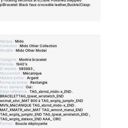
ry rotating seconds at 6,Case: Polished stepped
Bracelet: Black faux crocodile leather,Buckle/Clasp:
Marque :
Mido
Collection :
Mido Other Collection
Modèle :
Mido Other Model
Catégorie :
Montre bracelet
Période :
1940's
ID Montre :
585993 ,
Mouvement :
Mécanique
Matière boîtier :
Argent
Forme du boitier :
Rectangle
Avec diamand :
Oui :
Détail référence :
TAG_xbrnd_mido-x_END .
BRACELETTAG_tpwat_wristwtch_END
wcmat_silvr_MAT 800 à TAG_wcplq_jumphr_END
MVN_MéCANIQUE TAG_xbrnd_mido-x_END .
MAT_XMATR_silvr_MAT TAG_wmovt_manul_END
TAG_wcplq_jumphr_END TAG_tpwat_wristwtch_END ,
TAG_wcplq_datexx_END AAA_ CIRC
Fermoir :
Boucle déployante