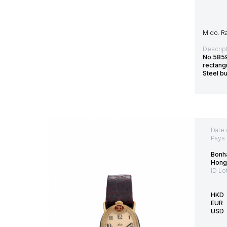
Mido. R
Descript
No.5859
rectang
Steel b
Date 
Pays 
Bonh
Hong
ID Lo
HKD
EUR
USD