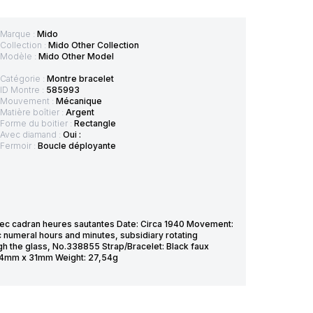
Marque :
Mido
Collection :
Mido Other Collection
Modèle :
Mido Other Model
Catégorie :
Montre bracelet
ID Montre :
585993
Mouvement :
Mécanique
Matière boîtier :
Argent
Forme du boitier :
Rectangle
Avec diamand :
Oui :
Fermoir :
Boucle déployante
ec cadran heures sautantes Date: Circa 1940 Movement:
 numeral hours and minutes, subsidiary rotating
h the glass, No.338855 Strap/Bracelet: Black faux
: 24mm x 31mm Weight: 27,54g