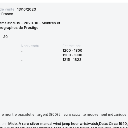
de vente :
13/10/2023
:
France
ams #27819 - 2023-10 - Montres et
nographes de Prestige
t :
30
Non vendu
Estimation:
...
1200
-
1800
...
1200
-
1800
...
1215
-
1823
are montre bracelet en argent (800) à heure sautante mouvement mécanique
ion :
Mido. A rare silver manual wind jump hour wristwatch,Date: Circa 194