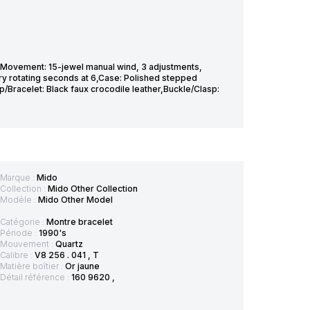
0,Movement: 15-jewel manual wind, 3 adjustments,
ry rotating seconds at 6,Case: Polished stepped
Bracelet: Black faux crocodile leather,Buckle/Clasp:
Marque :
Mido
Collection :
Mido Other Collection
Modèle :
Mido Other Model
Catégorie :
Montre bracelet
Période :
1990's
Mouvement :
Quartz
Calibre :
V8 256 . 041 , T
Matière boîtier :
Or jaune
Détail référence :
160 9620 ,