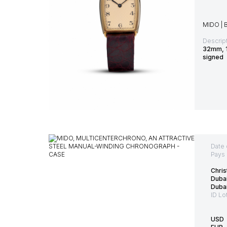
MIDO | 
Descript
32mm, 1
signed
Date 
Pays 
Chris
Dubai
Duba
ID Lo
USD