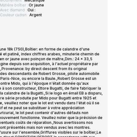
Mouvement :
Mécanique
Matière boîtier :
Or jaune
Avec diamand :
Oui :
Couleur cadran :
Argent
e 18k (750),Boîtier: en forme de calandre d'une
é et patiné, index chiffres arabes, minuterie chemin de
en or jaune avec poinçon de maître,Dim.: 24 x 33,5
ine depuis son acquisition, à l'actuel propriétaire par
Provenance: by direct descent from its original
t des descendants de Robert Grosse, pilote automobile
Paris-Nice, ou encore la Baule.,Robert Grosse est un
 montre Mido, qui à l'époque n'était donnée qu'aux
 son constructeur, Ettore Bugatti, de faire fabriquer la
calandre de la Bugatti.,Si le logo en émail EB a disparu,
re série produite par Mido pour Bugatti entre 1925 et
illez noter que le lot est vendu dans l'état où il se
if et ne peut se substituer à votre appréciation
tcurial, le lot peut contenir d'autres défauts non
 mouvement fonctionne. Veuillez noter que la précision de
éventuels coûts de réparation.,Nous avertissons nos
sont présentés mais non vendus avec les montres.
usure sur l'ensemble,Griffures visibles sur le boîtier,Le