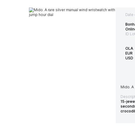
Date 
Bonh
Onlin
ID Lo
OLA
EUR
USD
Mido. A 
Descript
15-jewe
seconds
crocodi