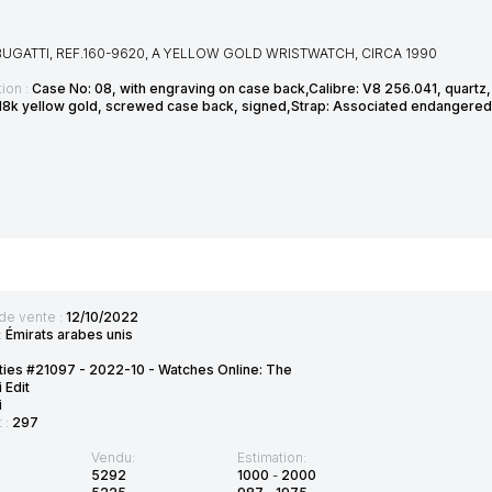
BUGATTI, REF.160-9620, A YELLOW GOLD WRISTWATCH, CIRCA 1990
ion :
Case No: 08, with engraving on case back,Calibre: V8 256.041, quartz, si
8k yellow gold, screwed case back, signed,Strap: Associated endangered 
de vente :
12/10/2022
:
Émirats arabes unis
ties #21097 - 2022-10 - Watches Online: The
 Edit
i
t :
297
Vendu:
Estimation:
5292
1000
-
2000