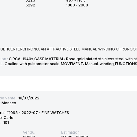
5225
987
-
1975
5292
1000
-
2000
MULTICENTERCHRONO, AN ATTRACTIVE STEEL MANUAL-WINDING CHRONOGR
ion :
CIRCA: 1940s,CASE MATERIAL: Rose gold plated stainless steel with 
L: Opaline with pulsometer scale,MOVEMENT: Manual-winding,FUNCTIONS:
de vente :
18/07/2022
:
Monaco
urial #1093 - 2022-07 - FINE WATCHES
e-Carlo
t :
101
Vendu:
Estimation: