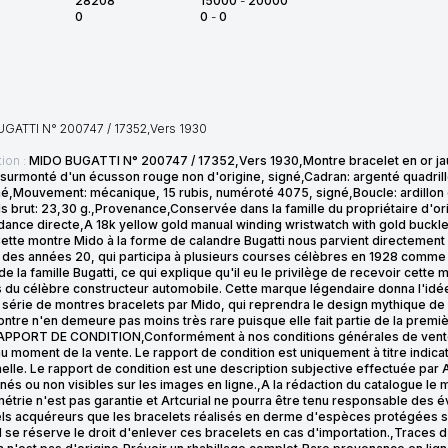
28208
15000
-
20000
0
0
-
0
GATTI N° 200747 / 17352,Vers 1930
ion :
MIDO BUGATTI N° 200747 / 17352,Vers 1930,Montre bracelet en or jaun
 surmonté d'un écusson rouge non d'origine, signé,Cadran: argenté quadrill
gné,Mouvement: mécanique, 15 rubis, numéroté 4075, signé,Boucle: ardillon 
 brut: 23,30 g.,Provenance,Conservée dans la famille du propriétaire d'orig
ance directe,A 18k yellow gold manual winding wristwatch with gold buckle,
ette montre Mido à la forme de calandre Bugatti nous parvient directemen
 des années 20, qui participa à plusieurs courses célèbres en 1928 comme 
e la famille Bugatti, ce qui explique qu'il eu le privilège de recevoir cette
du célèbre constructeur automobile. Cette marque légendaire donna l'idée à
série de montres bracelets par Mido, qui reprendra le design mythique de la 
ntre n'en demeure pas moins très rare puisque elle fait partie de la premiè
APPORT DE CONDITION,Conformément à nos conditions générales de vente, veu
u moment de la vente. Le rapport de condition est uniquement à titre indicat
lle. Le rapport de condition est une description subjective effectuée par Ar
és ou non visibles sur les images en ligne.,A la rédaction du catalogue le
étrie n'est pas garantie et Artcurial ne pourra être tenu responsable des 
els acquéreurs que les bracelets réalisés en derme d'espèces protégées 
l se réserve le droit d'enlever ces bracelets en cas d'importation.,Traces d'