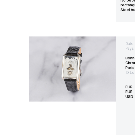
No.5859
rectang
Steel b
Date 
Pays 
Bonh
Chro
Paris
ID Lo
EUR
EUR
USD