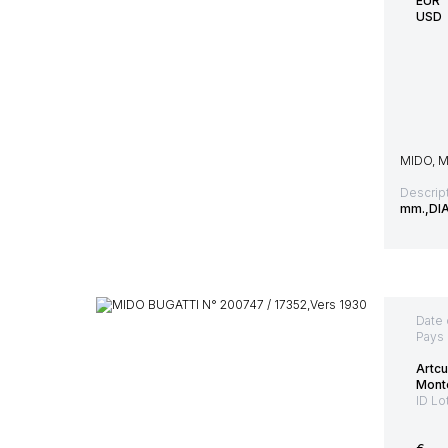
EUR
USD
MIDO, 
Descript
mm.,DIA
Date 
Pays 
Artc
Mont
ID Lo