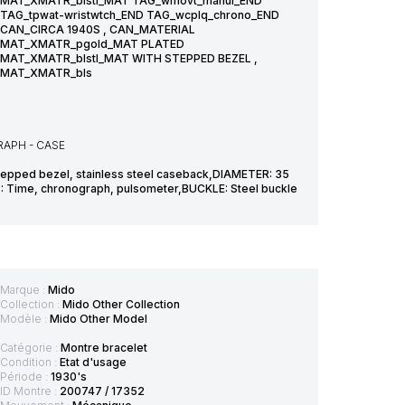
MAT_XMATR_blstl_MAT TAG_wmovt_manul_END
TAG_tpwat-wristwtch_END TAG_wcplq_chrono_END
CAN_CIRCA 1940S , CAN_MATERIAL
MAT_XMATR_pgold_MAT PLATED
MAT_XMATR_blstl_MAT WITH STEPPED BEZEL ,
MAT_XMATR_bls
APH - CASE
stepped bezel, stainless steel caseback,DIAMETER: 35
 Time, chronograph, pulsometer,BUCKLE: Steel buckle
Marque :
Mido
Collection :
Mido Other Collection
Modèle :
Mido Other Model
Catégorie :
Montre bracelet
Condition :
Etat d'usage
Période :
1930's
ID Montre :
200747 / 17352