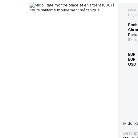
Date 
Pays 
Bonh
Chro
Paris
ID Lo
EUR
EUR
USD
Mido. R
Descript