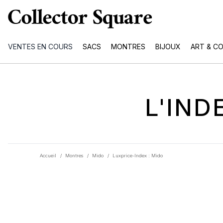
VENTES EN COURS
SACS
MONTRES
BIJOUX
ART & C
L'IN
Accueil
/
Montres
/
Mido
/
Luxprice-Index : Mido