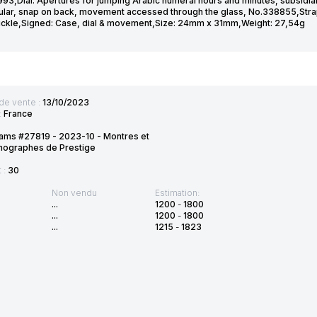
93,Dial: Apertures for jumping Arabic numeral hours and minutes, subsidia
ular, snap on back, movement accessed through the glass, No.338855,Strap/
uckle,Signed: Case, dial & movement,Size: 24mm x 31mm,Weight: 27,54g
de vente :
13/10/2023
:
France
ams #27819 - 2023-10 - Montres et
nographes de Prestige
t :
30
Non vendu
Estimation:
...
1200
-
1800
...
1200
-
1800
...
1215
-
1823