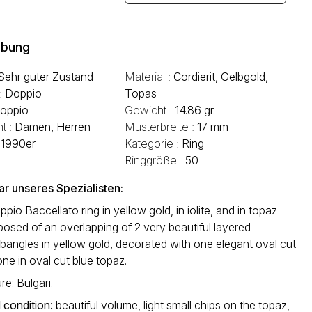
ibung
Sehr guter Zustand
Material :
Cordierit, Gelbgold,
 :
Doppio
Topas
oppio
Gewicht :
14.86 gr.
t :
Damen, Herren
Musterbreite :
17 mm
:
1990er
Kategorie :
Ring
Ringgröße :
50
 unseres Spezialisten:
ppio Baccellato ring in yellow gold, in iolite, and in topaz
osed of an overlapping of 2 very beautiful layered
angles in yellow gold, decorated with one elegant oval cut
 one in oval cut blue topaz.
re: Bulgari.
 condition
:
beautiful volume, light small chips on the topaz,