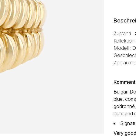
Beschre
Zustand :
Kollektion
Modell :
D
Geschlech
Zeitraum 
Kommentar
Bulgari Do
blue, comp
godronné b
iolite and
Signatu
Very good