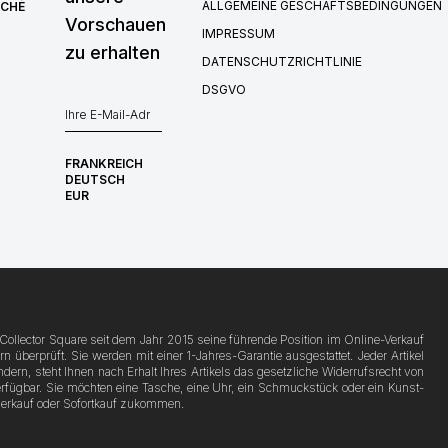
ALLGEMEINE GESCHÄFTSBEDINGUNGEN
RCHÉ
Vorschauen
IMPRESSUM
zu erhalten
DATENSCHUTZRICHTLINIE
DSGVO
FRANKREICH
DEUTSCH
EUR
Collector Square seit dem Jahr 2015 seine führende Position im Online-Verkauf
berprüft. Sie werden mit einer 1-Jahres-Garantie ausgestattet. Jeder Artikel
ern, steht Ihnen nach Erhalt Ihres Artikels das gesetzliche Widerrufsrecht von
fügbar. Sie möchten eine Tasche, eine Uhr, ein Schmuckstück oder ein Kunst-
verkauf oder Sofortkauf zukommen.