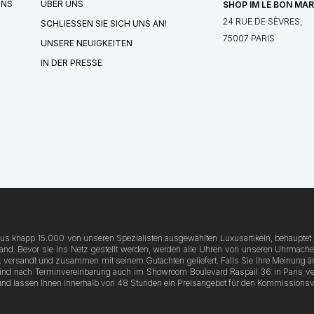
UNS
ÜBER UNS
SHOP IM LE BON MA
24 RUE DE SÈVRES,
SCHLIESSEN SIE SICH UNS AN!
75007 PARIS
UNSERE NEUIGKEITEN
IN DER PRESSE
 aus knapp 15.000 von unseren Spezialisten ausgewählten Luxusartikeln, behauptet 
. Bevor sie ins Netz gestellt werden, werden alle Uhren von unseren Uhrmachern ü
 versandt und zusammen mit seinem Gutachten geliefert. Falls Sie Ihre Meinung änd
sind nach Terminvereinbarung auch im Showroom Boulevard Raspail 36 in Paris ver
und lassen Ihnen innerhalb von 48 Stunden ein Preisangebot für den Kommissions