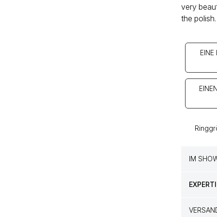
very beaut
the polish.
EINE
EINE
Ringgr
IM SHO
EXPERTI
VERSAN