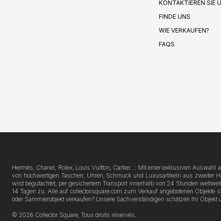
KONTAKTIEREN SIE 
FINDE UNS
WIE VERKAUFEN?
FAQS
Hermès, Chanel, Rolex, Louis Vuitton, Cartier…: Mit einer exklusiven Auswahl
von hochwertigen Taschen, Uhren, Schmuck und Luxusartikeln aus zweiter Hand
wird begutachtet, per gesichertem Transport innerhalb von 24 Stunden weltweit
14 Tagen zu. Alle auf collectorsquare.com zum Verkauf angebotenen Objekte 
oder Sammlerobjekt verkaufen? Unsere Sachverständigen schätzen Ihr Objekt 
© 2026 Collector Square, Tous droits réservés.