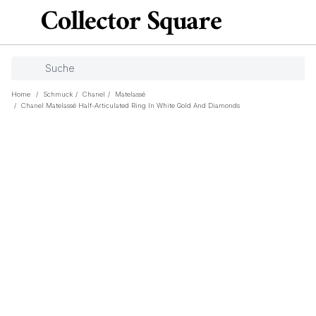
Home
/
Schmuck
/
Chanel
/
Matelassé
/
Chanel Matelassé Half-Articulated Ring In White Gold And Diamonds