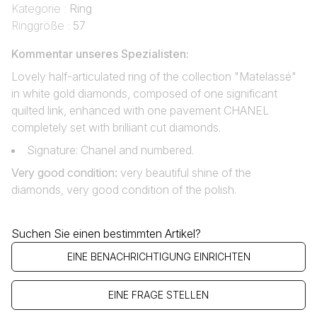
Kategorie :
Ring
Ringgröße :
57
Kommentar unseres Spezialisten:
Lovely half-articulated ring of the collection "Matelassé"
in white gold diamonds, composed of one significant
quilted link, enhanced with one pavement CHANEL
completely set with brilliant cut diamonds.
Signature: Chanel and numbered.
Very good condition:
very beautiful shine of the
diamonds, very good condition of the polish.
Suchen Sie einen bestimmten Artikel?
EINE BENACHRICHTIGUNG EINRICHTEN
EINE FRAGE STELLEN