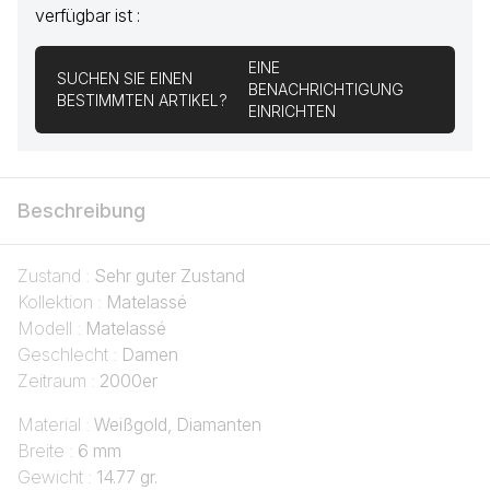
verfügbar ist :
EINE
SUCHEN SIE EINEN
BENACHRICHTIGUNG
BESTIMMTEN ARTIKEL?
EINRICHTEN
Beschreibung
Zustand :
Sehr guter Zustand
Kollektion :
Matelassé
Modell :
Matelassé
Geschlecht :
Damen
Zeitraum :
2000er
Material :
Weißgold, Diamanten
Breite :
6 mm
Gewicht :
14.77 gr.