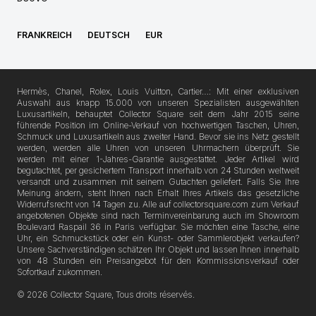
FRANKREICH
DEUTSCH
EUR
Hermès, Chanel, Rolex, Louis Vuitton, Cartier…: Mit einer exklusiven
Auswahl aus knapp 15.000 von unseren Spezialisten ausgewählten
Luxusartikeln, behauptet Collector Square seit dem Jahr 2015 seine
führende Position im Online-Verkauf von hochwertigen Taschen, Uhren,
Schmuck und Luxusartikeln aus zweiter Hand. Bevor sie ins Netz gestellt
werden, werden alle Uhren von unseren Uhrmachern überprüft. Sie
werden mit einer 1-Jahres-Garantie ausgestattet. Jeder Artikel wird
begutachtet, per gesichertem Transport innerhalb von 24 Stunden weltweit
versandt und zusammen mit seinem Gutachten geliefert. Falls Sie Ihre
Meinung ändern, steht Ihnen nach Erhalt Ihres Artikels das gesetzliche
Widerrufsrecht von 14 Tagen zu. Alle auf collectorsquare.com zum Verkauf
angebotenen Objekte sind nach Terminvereinbarung auch im Showroom
Boulevard Raspail 36 in Paris verfügbar. Sie möchten eine Tasche, eine
Uhr, ein Schmuckstück oder ein Kunst- oder Sammlerobjekt verkaufen?
Unsere Sachverständigen schätzen Ihr Objekt und lassen Ihnen innerhalb
von 48 Stunden ein Preisangebot für den Kommissionsverkauf oder
Sofortkauf zukommen.
© 2026 Collector Square, Tous droits réservés.