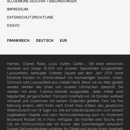
ALLGEMEINE GESCHÄFTSBEDINGUNGEN
IMPRESSUM
DATENSCHUTZRICHTLINIE
DSGVO
FRANKREICH
DEUTSCH
EUR
Hermès, Chanel, Rolex, Louis Vuitton, Cartier…: Mit einer exklusiven
Auswahl aus knapp 15.000 von unseren Spezialisten ausgewählten
Luxusartikeln, behauptet Collector Square seit dem Jahr 2015 seine
führende Position im Online-Verkauf von hochwertigen Taschen, Uhren,
Schmuck und Luxusartikeln aus zweiter Hand. Bevor sie ins Netz gestellt
werden, werden alle Uhren von unseren Uhrmachern überprüft. Sie
werden mit einer 1-Jahres-Garantie ausgestattet. Jeder Artikel wird
begutachtet, per gesichertem Transport innerhalb von 24 Stunden weltweit
versandt und zusammen mit seinem Gutachten geliefert. Falls Sie Ihre
Meinung ändern, steht Ihnen nach Erhalt Ihres Artikels das gesetzliche
Widerrufsrecht von 14 Tagen zu. Alle auf collectorsquare.com zum Verkauf
angebotenen Objekte sind nach Terminvereinbarung auch im Showroom
Boulevard Raspail 36 in Paris verfügbar. Sie möchten eine Tasche, eine
Uhr, ein Schmuckstück oder ein Kunst- oder Sammlerobjekt verkaufen?
Unsere Sachverständigen schätzen Ihr Objekt und lassen Ihnen innerhalb