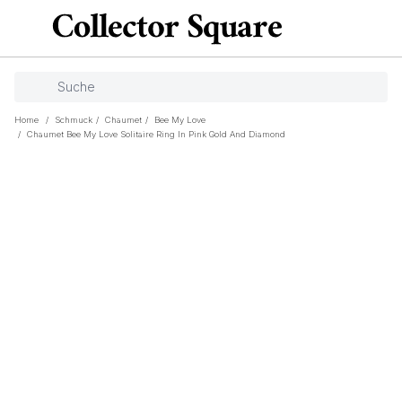
Home
/
Schmuck
/
Chaumet
/
Bee My Love
/
Chaumet Bee My Love Solitaire Ring In Pink Gold And Diamond