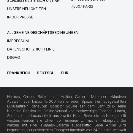
SCHLIESSEN SIE SICH UNS AN!
75007 PARIS
UNSERE NEUIGKEITEN
IN DER PRESSE
ALLGEMEINE GESCHÄFTSBEDINGUNGEN
IMPRESSUM
DATENSCHUTZRICHTLINIE
DSGVO
FRANKREICH
DEUTSCH
EUR
Hermès, Chanel, Rolex, Louis Vuitton, Cartier…: Mit einer exklusiven
Auswahl aus knapp 15.000 von unseren Spezialisten ausgewählten
Luxusartikeln, behauptet Collector Square seit dem Jahr 2015 seine
führende Position im Online-Verkauf von hochwertigen Taschen, Uhren,
Schmuck und Luxusartikeln aus zweiter Hand. Bevor sie ins Netz gestellt
werden, werden alle Uhren von unseren Uhrmachern überprüft. Sie
werden mit einer 1-Jahres-Garantie ausgestattet. Jeder Artikel wird
begutachtet, per gesichertem Transport innerhalb von 24 Stunden weltweit