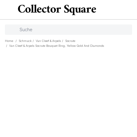
Home
/
Schmuck
/
Van Cleef & Arpels
/
Socrate
/
Van Cleef & Arpels Socrate Bouquet Ring, Yellow Gold And Diamonds