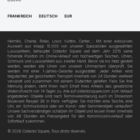
FRANKREICH
DEUTSCH
EUR
Hermès, Chanel, Rolex, Louis Vuitton, Cartier…: Mit einer exklusiven
Auswahl aus knapp 15.000 von unseren Spezialisten ausgewählten
Luxusartikeln, behauptet Collector Square seit dem Jahr 2015 seine
führende Position im Online-Verkauf von hochwertigen Taschen, Uhren,
Schmuck und Luxusartikeln aus zweiter Hand. Bevor sie ins Netz gestellt
werden, werden alle Uhren von unseren Uhrmachern überprüft. Sie
werden mit einer 1-Jahres-Garantie ausgestattet. Jeder Artikel wird
begutachtet, per gesichertem Transport innerhalb von 24 Stunden weltweit
versandt und zusammen mit seinem Gutachten geliefert. Falls Sie Ihre
Meinung ändern, steht Ihnen nach Erhalt Ihres Artikels das gesetzliche
Widerrufsrecht von 14 Tagen zu. Alle auf collectorsquare.com zum Verkauf
angebotenen Objekte sind nach Terminvereinbarung auch im Showroom
Boulevard Raspail 36 in Paris verfügbar. Sie möchten eine Tasche, eine
Uhr, ein Schmuckstück oder ein Kunst- oder Sammlerobjekt verkaufen?
Unsere Sachverständigen schätzen Ihr Objekt und lassen Ihnen innerhalb
von 48 Stunden ein Preisangebot für den Kommissionsverkauf oder
Sofortkauf zukommen.
© 2026 Collector Square, Tous droits réservés.