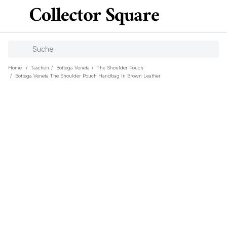
Home
/
Taschen
/
Bottega Veneta
/
The Shoulder Pouch
/
Bottega Veneta The Shoulder Pouch Handbag In Brown Leather